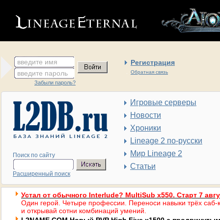
введите имя
Регистрация
введите пароль
Обратная связь
Забыли пароль?
Игровые серверы
Новости
Хроники
Lineage 2 по-русски
Мир Lineage 2
Поиск по сайту
Статьи
Расширенный поиск
Устал от обычного Interlude? MultiSub x550. Старт 7 авг
Один герой. Четыре профессии. Переноси навыки трёх саб-к
и открывай сотни комбинаций умений.