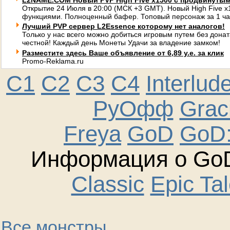
L2NAME.COM Новый PVP High Five x1500 с продвинуты
Открытие 24 Июля в 20:00 (МСК +3 GMT). Новый High Five 
функциями. Полноценный бафер. Топовый персонаж за 1 ча
Лучший PVP сервер L2Essence которому нет аналогов!
Только у нас всего можно добиться игровым путем без донат
честной! Каждый день Монеты Удачи за владение замком!
Разместите здесь Ваше объявление от 6,89 у.е. за клик
Promo-Reklama.ru
C1
C2
C3
C4
Interlud
РуОфф
Graci
Freya
GoD
GoD:
Информация о GoD
Classic
Epic Ta
Все монстры