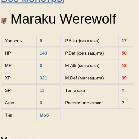
Maraku Werewolf
Уровень
9
P.Atk (физ.атака)
17
HP
143
P.Def (физ.защита)
58
MP
0
M.Atk (маг.атака)
12
XP
321
M.Def (маг.защита)
39
SP
11
Тип атаки
?
Агро
0
Расстояние атаки
?
Тип
Моб