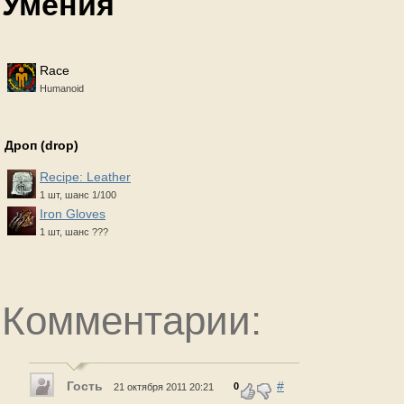
Умения
Race
Humanoid
Дроп (drop)
Recipe: Leather
1 шт, шанс 1/100
Iron Gloves
1 шт, шанс ???
Комментарии:
Гость
#
0
21 октября 2011 20:21