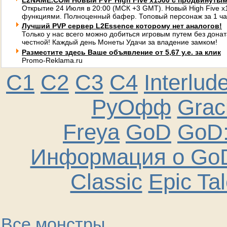
L2NAME.COM Новый PVP High Five x1500 с продвинуты
Открытие 24 Июля в 20:00 (МСК +3 GMT). Новый High Five 
функциями. Полноценный бафер. Топовый персонаж за 1 ча
Лучший PVP сервер L2Essence которому нет аналогов!
Только у нас всего можно добиться игровым путем без донат
честной! Каждый день Монеты Удачи за владение замком!
Разместите здесь Ваше объявление от 5,67 у.е. за клик
Promo-Reklama.ru
C1
C2
C3
C4
Interlud
РуОфф
Graci
Freya
GoD
GoD:
Информация о GoD
Classic
Epic Ta
Все монстры