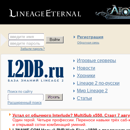
введите имя
Регистрация
введите пароль
Обратная связь
Забыли пароль?
Игровые серверы
Новости
Хроники
Lineage 2 по-русски
Мир Lineage 2
Поиск по сайту
Статьи
Расширенный поиск
Устал от обычного Interlude? MultiSub x550. Старт 7 авг
Один герой. Четыре профессии. Переноси навыки трёх саб-к
и открывай сотни комбинаций умений.