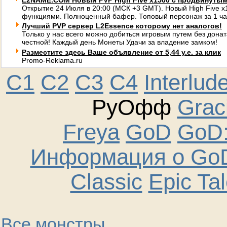
L2NAME.COM Новый PVP High Five x1500 с продвинуты
Открытие 24 Июля в 20:00 (МСК +3 GMT). Новый High Five 
функциями. Полноценный бафер. Топовый персонаж за 1 ча
Лучший PVP сервер L2Essence которому нет аналогов!
Только у нас всего можно добиться игровым путем без донат
честной! Каждый день Монеты Удачи за владение замком!
Разместите здесь Ваше объявление от 5,44 у.е. за клик
Promo-Reklama.ru
C1
C2
C3
C4
Interlud
РуОфф
Graci
Freya
GoD
GoD:
Информация о GoD
Classic
Epic Ta
Все монстры