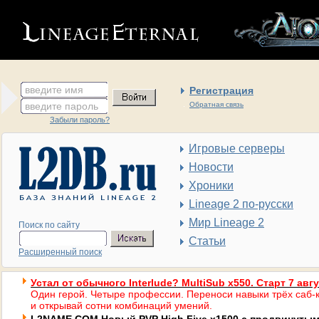
введите имя
Регистрация
введите пароль
Обратная связь
Забыли пароль?
Игровые серверы
Новости
Хроники
Lineage 2 по-русски
Мир Lineage 2
Поиск по сайту
Статьи
Расширенный поиск
Устал от обычного Interlude? MultiSub x550. Старт 7 авг
Один герой. Четыре профессии. Переноси навыки трёх саб-к
и открывай сотни комбинаций умений.