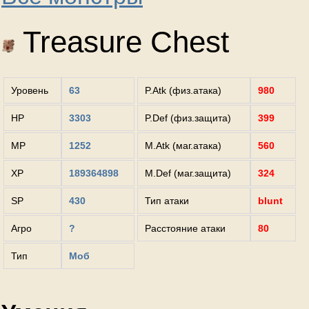
Treasure Chest
Уровень
63
P.Atk (физ.атака)
980
HP
3303
P.Def (физ.защита)
399
MP
1252
M.Atk (маг.атака)
560
XP
189364898
M.Def (маг.защита)
324
SP
430
Тип атаки
blunt
Агро
?
Расстояние атаки
80
Тип
Моб