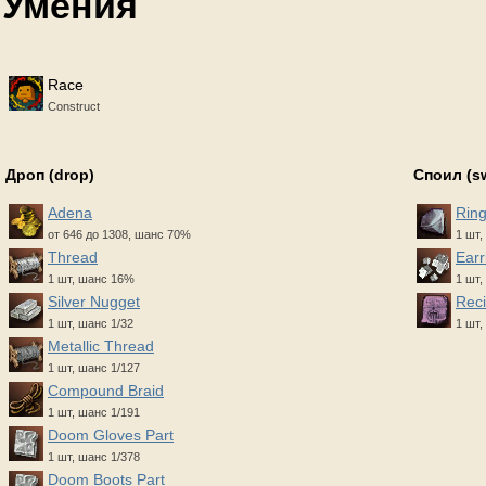
Умения
Race
Construct
Дроп (drop)
Споил (s
Adena
Ring
от 646 до 1308, шанс 70%
1 шт,
Thread
Earr
1 шт, шанс 16%
1 шт,
Silver Nugget
Reci
1 шт, шанс 1/32
1 шт,
Metallic Thread
1 шт, шанс 1/127
Compound Braid
1 шт, шанс 1/191
Doom Gloves Part
1 шт, шанс 1/378
Doom Boots Part