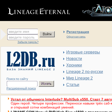
введите имя
Регистрация
введите пароль
Обратная связь
Забыли пароль?
Игровые серверы
Новости
Хроники
Lineage 2 по-русски
Мир Lineage 2
Поиск по сайту
Статьи
Расширенный поиск
Устал от обычного Interlude? MultiSub x550. Старт 7 авг
Один герой. Четыре профессии. Переноси навыки трёх саб-к
и открывай сотни комбинаций умений.