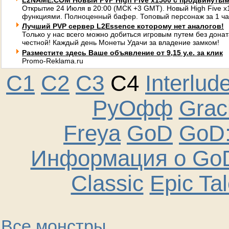
L2NAME.COM Новый PVP High Five x1500 с продвинуты
Открытие 24 Июля в 20:00 (МСК +3 GMT). Новый High Five 
функциями. Полноценный бафер. Топовый персонаж за 1 ча
Лучший PVP сервер L2Essence которому нет аналогов!
Только у нас всего можно добиться игровым путем без донат
честной! Каждый день Монеты Удачи за владение замком!
Разместите здесь Ваше объявление от 9,15 у.е. за клик
Promo-Reklama.ru
C1
C2
C3
C4
Interlud
РуОфф
Graci
Freya
GoD
GoD:
Информация о GoD
Classic
Epic Ta
Все монстры