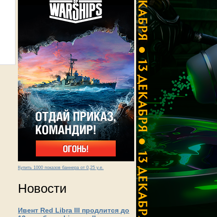
Купить 1000 показов баннера от 0,25 у.е.
Новости
Ивент Red Libra III продлится до