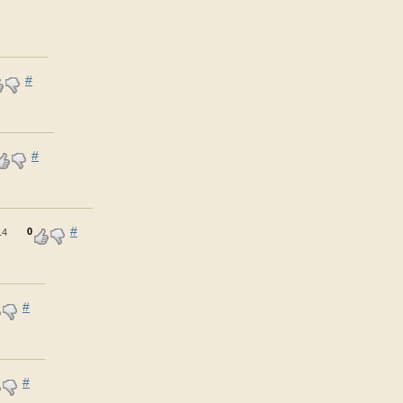
#
#
#
0
14
#
#