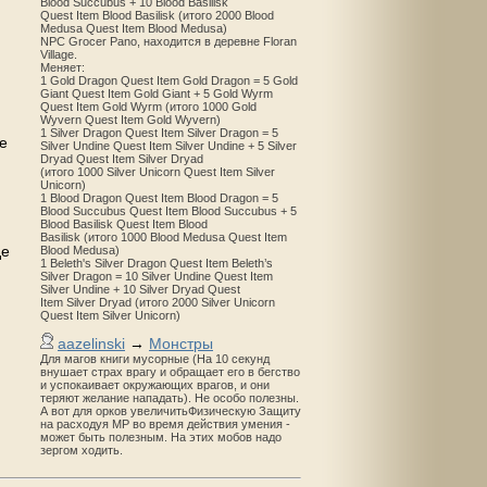
Blood Succubus + 10 Blood Basilisk
Quest Item Blood Basilisk (итого 2000 Blood
Medusa Quest Item Blood Medusa)
NPC Grocer Pano, находится в деревне Floran
Village.
Меняет:
1 Gold Dragon Quest Item Gold Dragon = 5 Gold
Giant Quest Item Gold Giant + 5 Gold Wyrm
Quest Item Gold Wyrm (итого 1000 Gold
Wyvern Quest Item Gold Wyvern)
1 Silver Dragon Quest Item Silver Dragon = 5
е
Silver Undine Quest Item Silver Undine + 5 Silver
Dryad Quest Item Silver Dryad
(итого 1000 Silver Unicorn Quest Item Silver
Unicorn)
1 Blood Dragon Quest Item Blood Dragon = 5
Blood Succubus Quest Item Blood Succubus + 5
Blood Basilisk Quest Item Blood
Basilisk (итого 1000 Blood Medusa Quest Item
де
Blood Medusa)
1 Beleth's Silver Dragon Quest Item Beleth’s
Silver Dragon = 10 Silver Undine Quest Item
Silver Undine + 10 Silver Dryad Quest
Item Silver Dryad (итого 2000 Silver Unicorn
Quest Item Silver Unicorn)
aazelinski
→
Монстры
Для магов книги мусорные (На 10 секунд
внушает страх врагу и обращает его в бегство
и успокаивает окружающих врагов, и они
теряют желание нападать). Не особо полезны.
А вот для орков увеличитьФизическую Защиту
на расходуя MP во время действия умения -
может быть полезным. На этих мобов надо
зергом ходить.