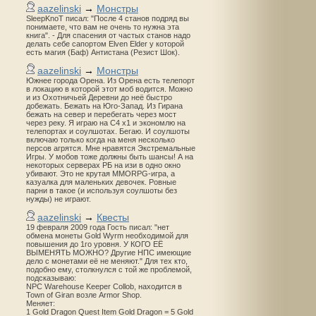
aazelinski
→
Монстры
SleepKnoT писал: "После 4 станов подряд вы
понимаете, что вам не очень то нужна эта
книга". - Для спасения от частых станов надо
делать себе сапортом Elven Elder у которой
есть магия (Баф) Антистана (Резист Шок).
aazelinski
→
Монстры
Южнее города Орена. Из Орена есть телепорт
в локацию в которой этот моб водится. Можно
и из Охотничьей Деревни до неё быстро
добежать. Бежать на Юго-Запад. Из Гирана
бежать на север и перебегать через мост
через реку. Я играю на С4 х1 и экономлю на
телепортах и соулшотах. Бегаю. И соулшоты
включаю только когда на меня несколько
персов агрятся. Мне нравятся Экстремальные
Игры. У мобов тоже должны быть шансы! А на
некоторых серверах РБ на изи в одно окно
убивают. Это не крутая MMORPG-игра, а
казуалка для маленьких девочек. Ровные
парни в такое (и используя соулшоты без
нужды) не играют.
aazelinski
→
Квесты
19 февраля 2009 года Гость писал: "нет
обмена монеты Gold Wyrm необходимой для
повышения до 1го уровня. У КОГО ЕЁ
ВЫМЕНЯТЬ МОЖНО? Другие НПС имеющие
дело с монетами её не меняют." Для тех кто,
подобно ему, столкнулся с той же проблемой,
подсказываю:
NPC Warehouse Keeper Collob, находится в
Town of Giran возле Armor Shop.
Меняет:
1 Gold Dragon Quest Item Gold Dragon = 5 Gold