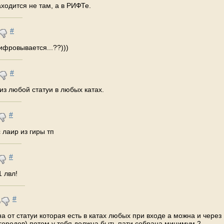
находится не там, а в РИФТе.
#
ифровывается...??)))
#
 из любой статуи в любых катах.
#
 лаир из гиры тп
#
1 лвл!
#
а от статуи которая есть в катах любых при входе а можна и через
городов) потом у тебя должна быть пати собрана минимум 2