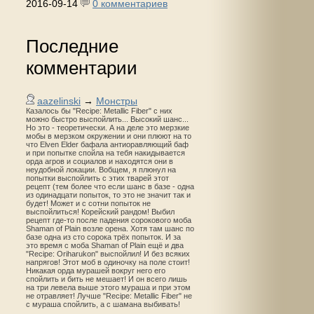
2016-09-14
0 комментариев
Последние
комментарии
aazelinski
→
Монстры
Казалось бы "Recipe: Metallic Fiber" с них
можно быстро выспойлить... Высокий шанс...
Но это - теоретически. А на деле это мерзкие
мобы в мерзком окружении и они плюют на то
что Elven Elder бафала антиоравляющий баф
и при попытке спойла на тебя накидывается
орда агров и социалов и находятся они в
неудобной локации. Вобщем, я плюнул на
попытки выспойлить с этих тварей этот
рецепт (тем более что если шанс в базе - одна
из одинадцати попыток, то это не значит так и
будет! Может и с сотни попыток не
выспойлиться! Корейский рандом! Выбил
рецепт где-то после падения сорокового моба
Shaman of Plain возле орена. Хотя там шанс по
базе одна из сто сорока трёх попыток. И за
это время с моба Shaman of Plain ещё и два
"Recipe: Oriharukon" выспойлил! И без всяких
напрягов! Этот моб в одиночку на поле стоит!
Никакая орда мурашей вокруг него его
спойлить и бить не мешает! И он всего лишь
на три левела выше этого мураша и при этом
не отравляет! Лучше "Recipe: Metallic Fiber" не
с мураша спойлить, а с шамана выбивать!