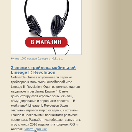
Купить 1000 показов баннера от 0,31 у.е.
2 свежих трейлера мобильной
Lineage II: Revolution
Netmarble Games опубликовала парочку
трейлеров к мобильной онлайновой игре
Lineage II: Revolution. Один из роликов сделан
на движке игры Unreal Engine 4. В нем
демонстрируются игровые зоны, скиллы,
обмундирование и персонажи проекта. В
мобильной Lineage II: Revolution будет
открытый игровой мир с осадами, системой
кланов и несколькими вариантами развития
персонажа. Разработчики обещают выпустить
игру к концу 2016 года на платформах iOS и
Android!
читать дальше