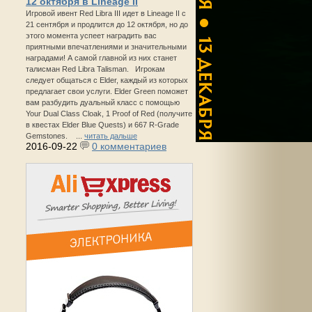
12 октября в Lineage II
Игровой ивент Red Libra III идет в Lineage II с
21 сентября и продлится до 12 октября, но до
этого момента успеет наградить вас
приятными впечатлениями и значительными
наградами! А самой главной из них станет
талисман Red Libra Talisman. Игрокам
следует общаться с Elder, каждый из которых
предлагает свои услуги. Elder Green поможет
вам разбудить дуальный класс с помощью
Your Dual Class Cloak, 1 Proof of Red (получите
в квестах Elder Blue Quests) и 667 R-Grade
Gemstones. ...
читать дальше
2016-09-22
0 комментариев