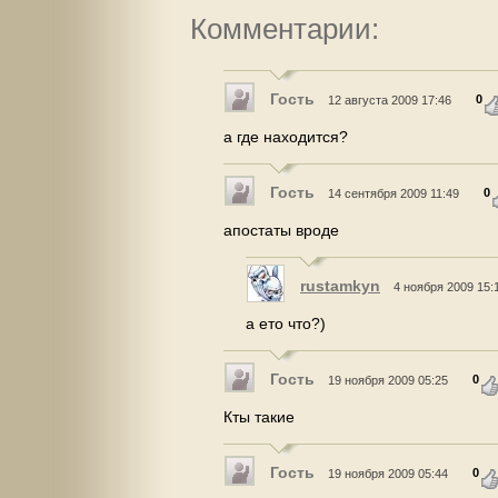
Комментарии:
Гость
0
12 августа 2009 17:46
а где находится?
Гость
0
14 сентября 2009 11:49
апостаты вроде
rustamkyn
4 ноября 2009 15:
а ето что?)
Гость
0
19 ноября 2009 05:25
Кты такие
Гость
0
19 ноября 2009 05:44