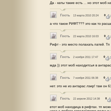
Да - каты такие есть ... но этот моб 
Гость
0
13 марта 2010 20:24
а что такое РИФТ??? это как то расш
Гость
0
22 марта 2010 16:03
Рифт - это место полахать патей. Тп
Гость
0
2 ноября 2011 17:47
мда )) этот моб находитсья в антарас
Гость
0
7 ноября 2011 06:38
нет. это не из антарас лэир! там он 6
Гость
0
22 апреля 2012 14:38
етот моб находица в рифтах. тп можн
носа с любого города(кроме родных 