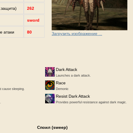
г.защита)
262
sword
е атаки
80
Загрузить изображение ...
Dark Attack
Launches a dark attack.
Race
t cause sleeping.
Demonic
Resist Dark Attack
.
Provides powerful resistance against dark magic.
Споил (sweep)