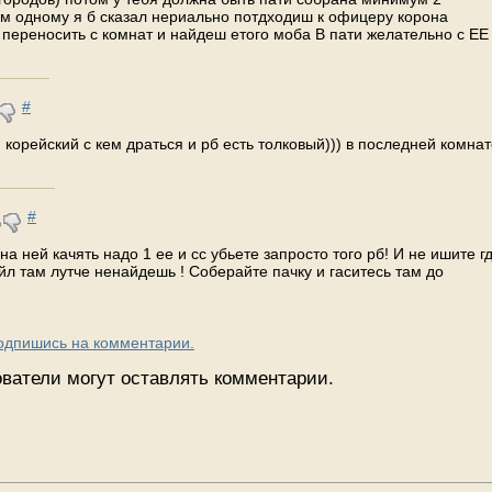
там одному я б сказал нериально потдходиш к офицеру корона
с переносить с комнат и найдеш етого моба В пати желательно с ЕЕ
#
корейский с кем драться и рб есть толковый))) в последней комнат
#
 на ней качять надо 1 ее и сс убьете запросто того рб! И не ишите г
ойл там лутче ненайдешь ! Соберайте пачку и гаситесь там до
Подпишись на комментарии.
ватели могут оставлять комментарии.