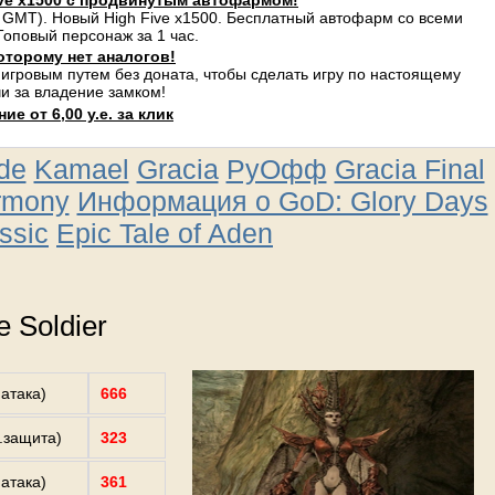
ve x1500 с продвинутым автофармом!
 GMT). Новый High Five x1500. Бесплатный автофарм со всеми
оповый персонаж за 1 час.
оторому нет аналогов!
 игровым путем без доната, чтобы сделать игру по настоящему
и за владение замком!
е от 6,00 у.е. за клик
ude
Kamael
Gracia
РуОфф
Gracia Final
rmony
Информация о GoD: Glory Days
ssic
Epic Tale of Aden
e Soldier
.атака)
666
з.защита)
323
.атака)
361