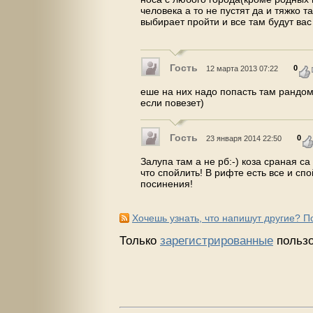
человека а то не пустят да и тяжко 
выбирает пройти и все там будут ва
Гость
0
12 марта 2013 07:22
еше на них надо попасть там рандом 
если повезет)
Гость
0
23 января 2014 22:50
Залупа там а не рб:-) коза сраная са
что спойлить! В рифте есть все и сп
посинения!
Хочешь узнать, что напишут другие? 
Только
зарегистрированные
пользо