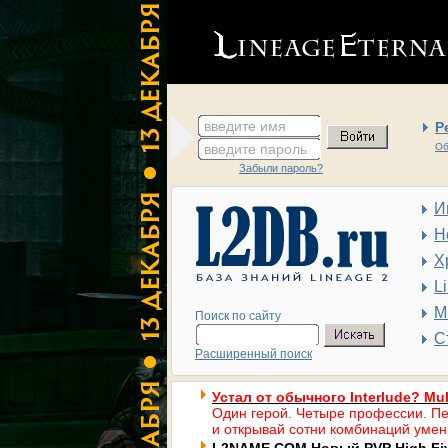
введите имя
Р
введите пароль
Об
Забыли пароль?
И
Н
Х
L
М
Поиск по сайту
С
Расширенный поиск
Устал от обычного Interlude? Mul
Один герой. Четыре профессии. Пе
и открывай сотни комбинаций умен