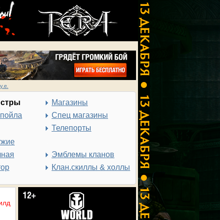
у.е.
нстры
Магазины
спойла
Спец магазины
Телепорты
ужие
чная
Эмблемы кланов
тор
Клан.скиллы & холлы
илд