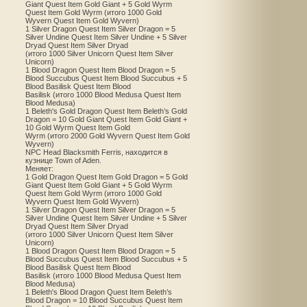
Giant Quest Item Gold Giant + 5 Gold Wyrm
Quest Item Gold Wyrm (итого 1000 Gold
Wyvern Quest Item Gold Wyvern)
1 Silver Dragon Quest Item Silver Dragon = 5
Silver Undine Quest Item Silver Undine + 5 Silver
Dryad Quest Item Silver Dryad
(итого 1000 Silver Unicorn Quest Item Silver
Unicorn)
1 Blood Dragon Quest Item Blood Dragon = 5
Blood Succubus Quest Item Blood Succubus + 5
Blood Basilisk Quest Item Blood
Basilisk (итого 1000 Blood Medusa Quest Item
Blood Medusa)
1 Beleth's Gold Dragon Quest Item Beleth’s Gold
Dragon = 10 Gold Giant Quest Item Gold Giant +
10 Gold Wyrm Quest Item Gold
Wyrm (итого 2000 Gold Wyvern Quest Item Gold
Wyvern)
NPC Head Blacksmith Ferris, находится в
кузнице Town of Aden.
Меняет:
1 Gold Dragon Quest Item Gold Dragon = 5 Gold
Giant Quest Item Gold Giant + 5 Gold Wyrm
Quest Item Gold Wyrm (итого 1000 Gold
Wyvern Quest Item Gold Wyvern)
1 Silver Dragon Quest Item Silver Dragon = 5
Silver Undine Quest Item Silver Undine + 5 Silver
Dryad Quest Item Silver Dryad
(итого 1000 Silver Unicorn Quest Item Silver
Unicorn)
1 Blood Dragon Quest Item Blood Dragon = 5
Blood Succubus Quest Item Blood Succubus + 5
Blood Basilisk Quest Item Blood
Basilisk (итого 1000 Blood Medusa Quest Item
Blood Medusa)
1 Beleth's Blood Dragon Quest Item Beleth’s
Blood Dragon = 10 Blood Succubus Quest Item