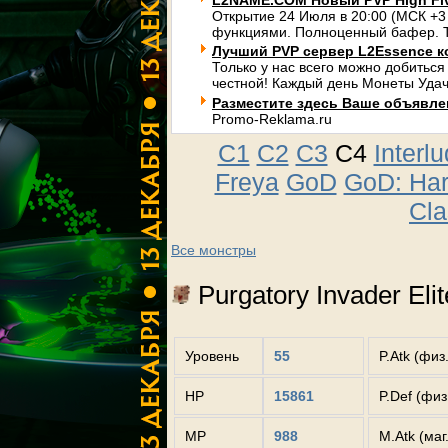
L2NAME.COM Новый PVP High Fi
Открытие 24 Июля в 20:00 (МСК +3
функциями. Полноценный бафер. Т
Лучший PVP сервер L2Essence к
Только у нас всего можно добиться
честной! Каждый день Монеты Удач
Разместите здесь Ваше объявлени
Promo-Reklama.ru
C1
C2
C3
C4
Interl
Freya
GoD
GoD: Ha
Cla
Все монстры
Purgatory Invader Elit
Уровень
55
P.Atk (физ
HP
15861
P.Def (фи
MP
988
M.Atk (маг