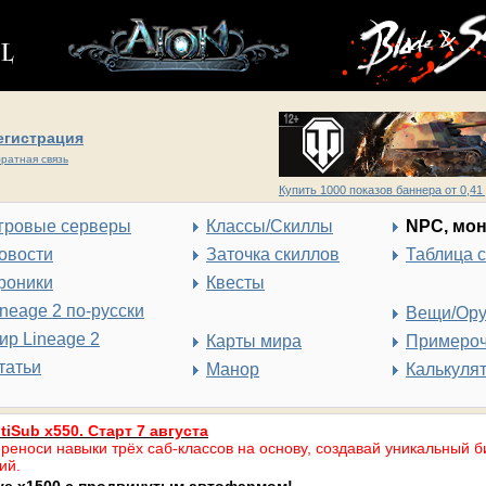
егистрация
ратная связь
Купить 1000 показов баннера от 0,41 
гровые серверы
Классы/Скиллы
NPC, мо
овости
Заточка скиллов
Таблица 
роники
Квесты
ineage 2 по-русски
Вещи/Ор
ир Lineage 2
Карты мира
Примеро
татьи
Манор
Калькуля
tiSub x550. Старт 7 августа
реноси навыки трёх саб-классов на основу, создавай уникальный б
ий.