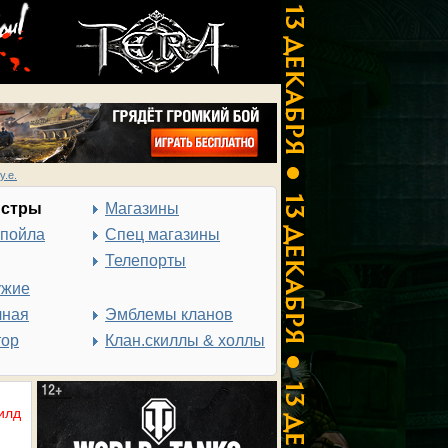
у.е.
нстры
Магазины
спойла
Спец магазины
Телепорты
ужие
чная
Эмблемы кланов
тор
Клан.скиллы & холлы
илд