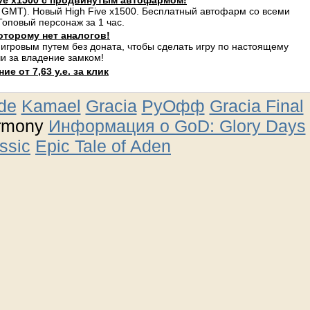
ve x1500 с продвинутым автофармом!
 GMT). Новый High Five x1500. Бесплатный автофарм со всеми
оповый персонаж за 1 час.
оторому нет аналогов!
 игровым путем без доната, чтобы сделать игру по настоящему
и за владение замком!
е от 7,63 у.е. за клик
ude
Kamael
Gracia
РуОфф
Gracia Final
rmony
Информация о GoD: Glory Days
ssic
Epic Tale of Aden