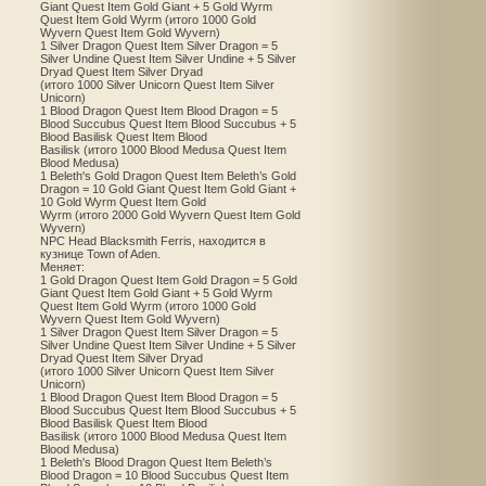
Giant Quest Item Gold Giant + 5 Gold Wyrm
Quest Item Gold Wyrm (итого 1000 Gold
Wyvern Quest Item Gold Wyvern)
1 Silver Dragon Quest Item Silver Dragon = 5
Silver Undine Quest Item Silver Undine + 5 Silver
Dryad Quest Item Silver Dryad
(итого 1000 Silver Unicorn Quest Item Silver
Unicorn)
1 Blood Dragon Quest Item Blood Dragon = 5
Blood Succubus Quest Item Blood Succubus + 5
Blood Basilisk Quest Item Blood
Basilisk (итого 1000 Blood Medusa Quest Item
Blood Medusa)
1 Beleth's Gold Dragon Quest Item Beleth’s Gold
Dragon = 10 Gold Giant Quest Item Gold Giant +
10 Gold Wyrm Quest Item Gold
Wyrm (итого 2000 Gold Wyvern Quest Item Gold
Wyvern)
NPC Head Blacksmith Ferris, находится в
кузнице Town of Aden.
Меняет:
1 Gold Dragon Quest Item Gold Dragon = 5 Gold
Giant Quest Item Gold Giant + 5 Gold Wyrm
Quest Item Gold Wyrm (итого 1000 Gold
Wyvern Quest Item Gold Wyvern)
1 Silver Dragon Quest Item Silver Dragon = 5
Silver Undine Quest Item Silver Undine + 5 Silver
Dryad Quest Item Silver Dryad
(итого 1000 Silver Unicorn Quest Item Silver
Unicorn)
1 Blood Dragon Quest Item Blood Dragon = 5
Blood Succubus Quest Item Blood Succubus + 5
Blood Basilisk Quest Item Blood
Basilisk (итого 1000 Blood Medusa Quest Item
Blood Medusa)
1 Beleth's Blood Dragon Quest Item Beleth’s
Blood Dragon = 10 Blood Succubus Quest Item