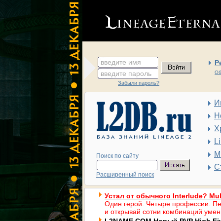
введите имя
Р
введите пароль
Об
Забыли пароль?
И
Н
Х
L
М
Поиск по сайту
С
Расширенный поиск
Устал от обычного Interlude? Mul
Один герой. Четыре профессии. Пе
и открывай сотни комбинаций умен