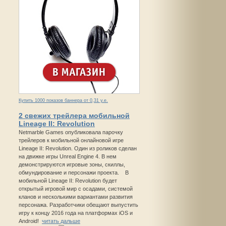
Купить 1000 показов баннера от 0,31 у.е.
2 свежих трейлера мобильной
Lineage II: Revolution
Netmarble Games опубликовала парочку
трейлеров к мобильной онлайновой игре
Lineage II: Revolution. Один из роликов сделан
на движке игры Unreal Engine 4. В нем
демонстрируются игровые зоны, скиллы,
обмундирование и персонажи проекта. В
мобильной Lineage II: Revolution будет
открытый игровой мир с осадами, системой
кланов и несколькими вариантами развития
персонажа. Разработчики обещают выпустить
игру к концу 2016 года на платформах iOS и
Android!
читать дальше