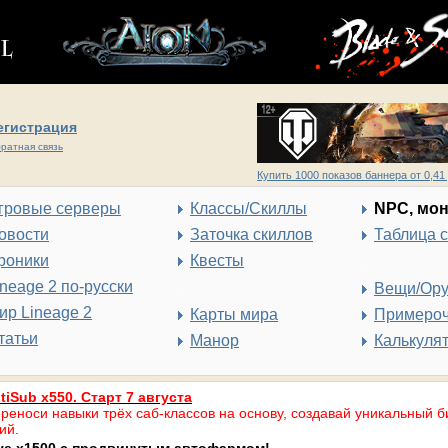
егистрация
ратная связь
Купить 1000 показов баннера от 0,41 
гровые серверы
Классы/Скиллы
NPC, мо
овости
Заточка скиллов
Таблица 
роники
Квесты
ineage 2 по-русски
Вещи/Ор
ир Lineage 2
Карты мира
Примеро
татьи
Манор
Калькуля
tiSub x550. Старт 7 августа
реноси навыки трёх саб-классов на основу, создавай уникальный б
ий.