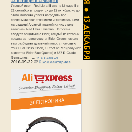
12 октября в Lineage II
Игровой ивент Red Libra III идет в Lineage II с
21 сентября и продлится до 12 октября, но до
этого момента успеет наградить вас
приятными впечатлениями и значительными
наградами! А самой главной из них станет
талисман Red Libra Talisman. Игрокам
следует общаться с Elder, каждый из которых
предлагает свои услуги. Elder Green поможет
вам разбудить дуальный класс с помощью
Your Dual Class Cloak, 1 Proof of Red (получите
в квестах Elder Blue Quests) и 667 R-Grade
Gemstones. ...
читать дальше
2016-09-22
0 комментариев