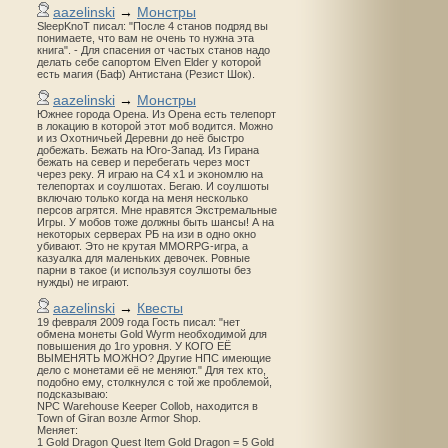
aazelinski
→
Монстры
SleepKnoT писал: "После 4 станов подряд вы
понимаете, что вам не очень то нужна эта
книга". - Для спасения от частых станов надо
делать себе сапортом Elven Elder у которой
есть магия (Баф) Антистана (Резист Шок).
aazelinski
→
Монстры
Южнее города Орена. Из Орена есть телепорт
в локацию в которой этот моб водится. Можно
и из Охотничьей Деревни до неё быстро
добежать. Бежать на Юго-Запад. Из Гирана
бежать на север и перебегать через мост
через реку. Я играю на С4 х1 и экономлю на
телепортах и соулшотах. Бегаю. И соулшоты
включаю только когда на меня несколько
персов агрятся. Мне нравятся Экстремальные
Игры. У мобов тоже должны быть шансы! А на
некоторых серверах РБ на изи в одно окно
убивают. Это не крутая MMORPG-игра, а
казуалка для маленьких девочек. Ровные
парни в такое (и используя соулшоты без
нужды) не играют.
aazelinski
→
Квесты
19 февраля 2009 года Гость писал: "нет
обмена монеты Gold Wyrm необходимой для
повышения до 1го уровня. У КОГО ЕЁ
ВЫМЕНЯТЬ МОЖНО? Другие НПС имеющие
дело с монетами её не меняют." Для тех кто,
подобно ему, столкнулся с той же проблемой,
подсказываю:
NPC Warehouse Keeper Collob, находится в
Town of Giran возле Armor Shop.
Меняет:
1 Gold Dragon Quest Item Gold Dragon = 5 Gold