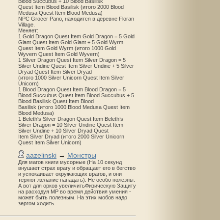
Blood Succubus + 10 Blood Basilisk
Quest Item Blood Basilisk (итого 2000 Blood
Medusa Quest Item Blood Medusa)
NPC Grocer Pano, находится в деревне Floran
Village.
Меняет:
1 Gold Dragon Quest Item Gold Dragon = 5 Gold
Giant Quest Item Gold Giant + 5 Gold Wyrm
Quest Item Gold Wyrm (итого 1000 Gold
Wyvern Quest Item Gold Wyvern)
1 Silver Dragon Quest Item Silver Dragon = 5
Silver Undine Quest Item Silver Undine + 5 Silver
Dryad Quest Item Silver Dryad
(итого 1000 Silver Unicorn Quest Item Silver
Unicorn)
1 Blood Dragon Quest Item Blood Dragon = 5
Blood Succubus Quest Item Blood Succubus + 5
Blood Basilisk Quest Item Blood
Basilisk (итого 1000 Blood Medusa Quest Item
Blood Medusa)
1 Beleth's Silver Dragon Quest Item Beleth’s
Silver Dragon = 10 Silver Undine Quest Item
Silver Undine + 10 Silver Dryad Quest
Item Silver Dryad (итого 2000 Silver Unicorn
Quest Item Silver Unicorn)
aazelinski
→
Монстры
Для магов книги мусорные (На 10 секунд
внушает страх врагу и обращает его в бегство
и успокаивает окружающих врагов, и они
теряют желание нападать). Не особо полезны.
А вот для орков увеличитьФизическую Защиту
на расходуя MP во время действия умения -
может быть полезным. На этих мобов надо
зергом ходить.