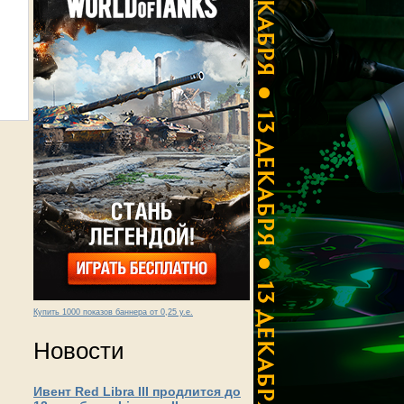
Купить 1000 показов баннера от 0,25 у.е.
Новости
Ивент Red Libra III продлится до