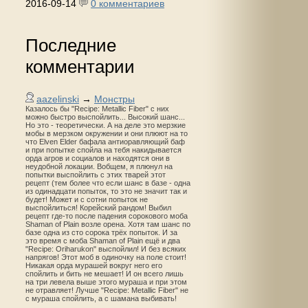
2016-09-14
0 комментариев
Последние
комментарии
aazelinski
→
Монстры
Казалось бы "Recipe: Metallic Fiber" с них
можно быстро выспойлить... Высокий шанс...
Но это - теоретически. А на деле это мерзкие
мобы в мерзком окружении и они плюют на то
что Elven Elder бафала антиоравляющий баф
и при попытке спойла на тебя накидывается
орда агров и социалов и находятся они в
неудобной локации. Вобщем, я плюнул на
попытки выспойлить с этих тварей этот
рецепт (тем более что если шанс в базе - одна
из одинадцати попыток, то это не значит так и
будет! Может и с сотни попыток не
выспойлиться! Корейский рандом! Выбил
рецепт где-то после падения сорокового моба
Shaman of Plain возле орена. Хотя там шанс по
базе одна из сто сорока трёх попыток. И за
это время с моба Shaman of Plain ещё и два
"Recipe: Oriharukon" выспойлил! И без всяких
напрягов! Этот моб в одиночку на поле стоит!
Никакая орда мурашей вокруг него его
спойлить и бить не мешает! И он всего лишь
на три левела выше этого мураша и при этом
не отравляет! Лучше "Recipe: Metallic Fiber" не
с мураша спойлить, а с шамана выбивать!