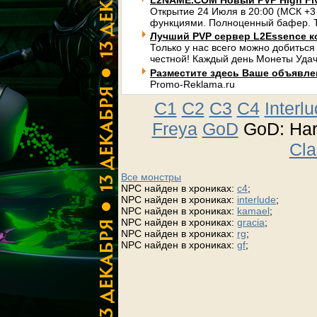
L2NAME.COM Новый PVP High Fi
Открытие 24 Июля в 20:00 (МСК +3
функциями. Полноценный бафер. Т
Лучший PVP сервер L2Essence к
Только у нас всего можно добиться
честной! Каждый день Монеты Удач
Разместите здесь Ваше объявлени
Promo-Reklama.ru
C1
C2
C3
C4
Interl
Freya
GoD
GoD: Ha
Cla
Все монстры
NPC найден в хрониках:
c4
;
NPC найден в хрониках:
interlude
;
NPC найден в хрониках:
kamael
;
NPC найден в хрониках:
gracia
;
NPC найден в хрониках:
rg
;
NPC найден в хрониках:
gf
;