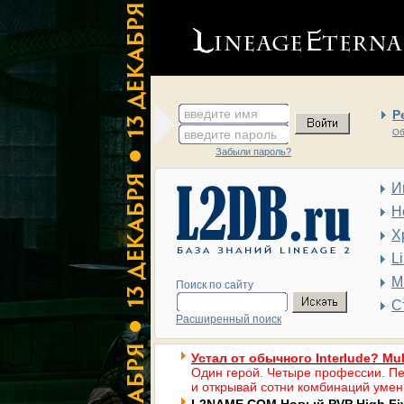
введите имя
Р
введите пароль
Об
Забыли пароль?
И
Н
Х
L
М
Поиск по сайту
С
Расширенный поиск
Устал от обычного Interlude? Mul
Один герой. Четыре профессии. Пе
и открывай сотни комбинаций умен