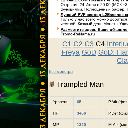
L2NAME.COM Новый PVP High Fi
Открытие 24 Июля в 20:00 (МСК +3
функциями. Полноценный бафер. Т
Лучший PVP сервер L2Essence к
Только у нас всего можно добиться
честной! Каждый день Монеты Удач
Разместите здесь Ваше объявлени
Promo-Reklama.ru
C1
C2
C3
C4
Interl
Freya
GoD
GoD: Ha
Cla
Все монстры
Trampled Man
Уровень
65
P.Atk (физ
HP
3466
P.Def (фи
MP
1320
M.Atk (маг