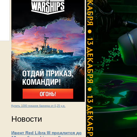
Купить 1000 показов баннера от 0,25 у.е.
Новости
Ивент Red Libra III продлится до