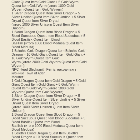
Giant Quest Item Gold Giant + 5 Gold Wyrm
Quest Item Gold Wyrm (итого 1000 Gold
Wyvern Quest Item Gold Wyvern)
1 Silver Dragon Quest Item Silver Dragon = 5
Silver Undine Quest Item Silver Undine + 5 Silver
Dryad Quest Item Silver Dryad
(итого 1000 Silver Unicorn Quest Item Silver
Unicorn)
1 Blood Dragon Quest Item Blood Dragon = 5
Blood Succubus Quest Item Blood Succubus + 5
Blood Basilisk Quest Item Blood
Basilisk (итого 1000 Blood Medusa Quest Item
Blood Medusa)
1 Beleth's Gold Dragon Quest Item Beleth’s Gold
Dragon = 10 Gold Giant Quest Item Gold Giant +
10 Gold Wyrm Quest Item Gold
Wyrm (итого 2000 Gold Wyvern Quest Item Gold
Wyvern)
NPC Head Blacksmith Ferris, находится в
кузнице Town of Aden.
Меняет:
1 Gold Dragon Quest Item Gold Dragon = 5 Gold
Giant Quest Item Gold Giant + 5 Gold Wyrm
Quest Item Gold Wyrm (итого 1000 Gold
Wyvern Quest Item Gold Wyvern)
1 Silver Dragon Quest Item Silver Dragon = 5
Silver Undine Quest Item Silver Undine + 5 Silver
Dryad Quest Item Silver Dryad
(итого 1000 Silver Unicorn Quest Item Silver
Unicorn)
1 Blood Dragon Quest Item Blood Dragon = 5
Blood Succubus Quest Item Blood Succubus + 5
Blood Basilisk Quest Item Blood
Basilisk (итого 1000 Blood Medusa Quest Item
Blood Medusa)
1 Beleth's Blood Dragon Quest Item Beleth’s
Blood Dragon = 10 Blood Succubus Quest Item