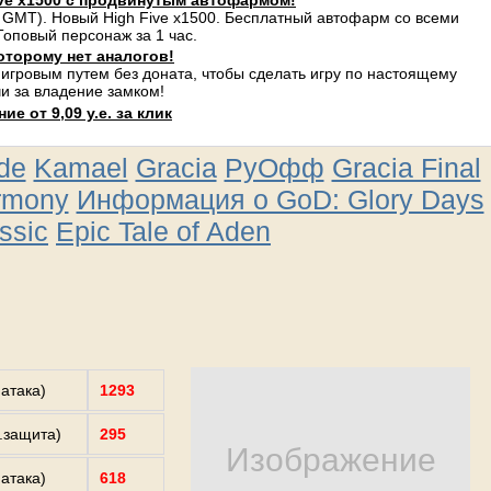
ve x1500 с продвинутым автофармом!
 GMT). Новый High Five x1500. Бесплатный автофарм со всеми
оповый персонаж за 1 час.
оторому нет аналогов!
 игровым путем без доната, чтобы сделать игру по настоящему
и за владение замком!
е от 9,09 у.е. за клик
ude
Kamael
Gracia
РуОфф
Gracia Final
rmony
Информация о GoD: Glory Days
ssic
Epic Tale of Aden
.атака)
1293
з.защита)
295
Изображение
.атака)
618