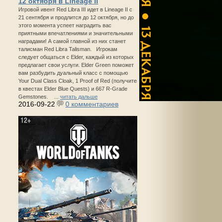
12 октября в Lineage II
Игровой ивент Red Libra III идет в Lineage II с
21 сентября и продлится до 12 октября, но до
этого момента успеет наградить вас
приятными впечатлениями и значительными
наградами! А самой главной из них станет
талисман Red Libra Talisman. Игрокам
следует общаться с Elder, каждый из которых
предлагает свои услуги. Elder Green поможет
вам разбудить дуальный класс с помощью
Your Dual Class Cloak, 1 Proof of Red (получите
в квестах Elder Blue Quests) и 667 R-Grade
Gemstones. ...
читать дальше
2016-09-22
0 комментариев