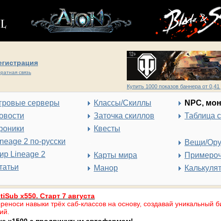
егистрация
ратная связь
Купить 1000 показов баннера от 0,41 
гровые серверы
Классы/Скиллы
NPC, мо
овости
Заточка скиллов
Таблица 
роники
Квесты
ineage 2 по-русски
Вещи/Ор
ир Lineage 2
Карты мира
Примеро
татьи
Манор
Калькуля
tiSub x550. Старт 7 августа
реноси навыки трёх саб-классов на основу, создавай уникальный б
ий.