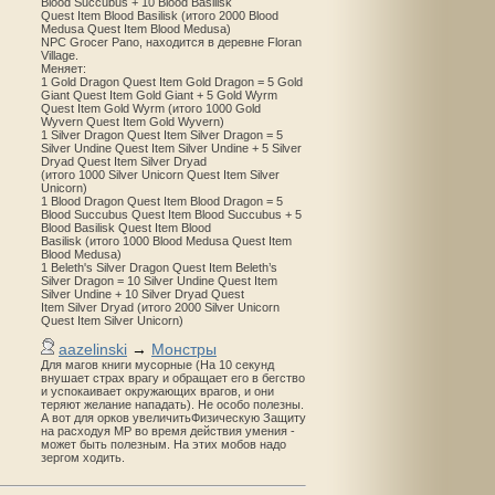
Blood Succubus + 10 Blood Basilisk
Quest Item Blood Basilisk (итого 2000 Blood
Medusa Quest Item Blood Medusa)
NPC Grocer Pano, находится в деревне Floran
Village.
Меняет:
1 Gold Dragon Quest Item Gold Dragon = 5 Gold
Giant Quest Item Gold Giant + 5 Gold Wyrm
Quest Item Gold Wyrm (итого 1000 Gold
Wyvern Quest Item Gold Wyvern)
1 Silver Dragon Quest Item Silver Dragon = 5
Silver Undine Quest Item Silver Undine + 5 Silver
Dryad Quest Item Silver Dryad
(итого 1000 Silver Unicorn Quest Item Silver
Unicorn)
1 Blood Dragon Quest Item Blood Dragon = 5
Blood Succubus Quest Item Blood Succubus + 5
Blood Basilisk Quest Item Blood
Basilisk (итого 1000 Blood Medusa Quest Item
Blood Medusa)
1 Beleth's Silver Dragon Quest Item Beleth’s
Silver Dragon = 10 Silver Undine Quest Item
Silver Undine + 10 Silver Dryad Quest
Item Silver Dryad (итого 2000 Silver Unicorn
Quest Item Silver Unicorn)
aazelinski
→
Монстры
Для магов книги мусорные (На 10 секунд
внушает страх врагу и обращает его в бегство
и успокаивает окружающих врагов, и они
теряют желание нападать). Не особо полезны.
А вот для орков увеличитьФизическую Защиту
на расходуя MP во время действия умения -
может быть полезным. На этих мобов надо
зергом ходить.