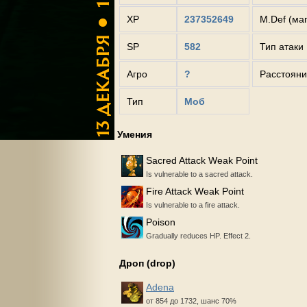
XP
237352649
M.Def (ма
SP
582
Тип атаки
Агро
?
Расстояни
Тип
Моб
Умения
Sacred Attack Weak Point
Is vulnerable to a sacred attack.
Fire Attack Weak Point
Is vulnerable to a fire attack.
Poison
Gradually reduces HP. Effect 2.
Дроп (drop)
Adena
от 854 до 1732, шанс 70%