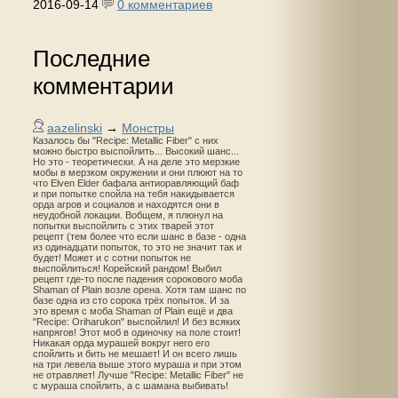
2016-09-14
0 комментариев
Последние
комментарии
aazelinski
→
Монстры
Казалось бы "Recipe: Metallic Fiber" с них
можно быстро выспойлить... Высокий шанс...
Но это - теоретически. А на деле это мерзкие
мобы в мерзком окружении и они плюют на то
что Elven Elder бафала антиоравляющий баф
и при попытке спойла на тебя накидывается
орда агров и социалов и находятся они в
неудобной локации. Вобщем, я плюнул на
попытки выспойлить с этих тварей этот
рецепт (тем более что если шанс в базе - одна
из одинадцати попыток, то это не значит так и
будет! Может и с сотни попыток не
выспойлиться! Корейский рандом! Выбил
рецепт где-то после падения сорокового моба
Shaman of Plain возле орена. Хотя там шанс по
базе одна из сто сорока трёх попыток. И за
это время с моба Shaman of Plain ещё и два
"Recipe: Oriharukon" выспойлил! И без всяких
напрягов! Этот моб в одиночку на поле стоит!
Никакая орда мурашей вокруг него его
спойлить и бить не мешает! И он всего лишь
на три левела выше этого мураша и при этом
не отравляет! Лучше "Recipe: Metallic Fiber" не
с мураша спойлить, а с шамана выбивать!