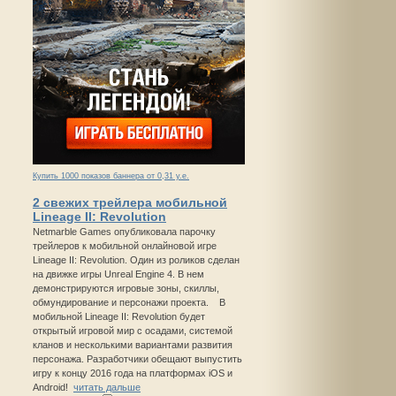
Купить 1000 показов баннера от 0,31 у.е.
2 свежих трейлера мобильной
Lineage II: Revolution
Netmarble Games опубликовала парочку
трейлеров к мобильной онлайновой игре
Lineage II: Revolution. Один из роликов сделан
на движке игры Unreal Engine 4. В нем
демонстрируются игровые зоны, скиллы,
обмундирование и персонажи проекта. В
мобильной Lineage II: Revolution будет
открытый игровой мир с осадами, системой
кланов и несколькими вариантами развития
персонажа. Разработчики обещают выпустить
игру к концу 2016 года на платформах iOS и
Android!
читать дальше