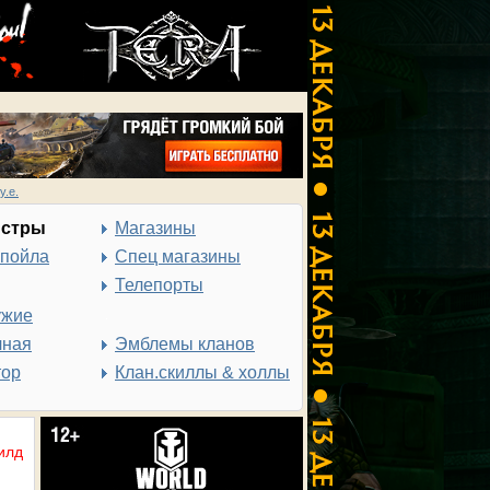
у.е.
нстры
Магазины
спойла
Спец магазины
Телепорты
ужие
чная
Эмблемы кланов
тор
Клан.скиллы & холлы
илд