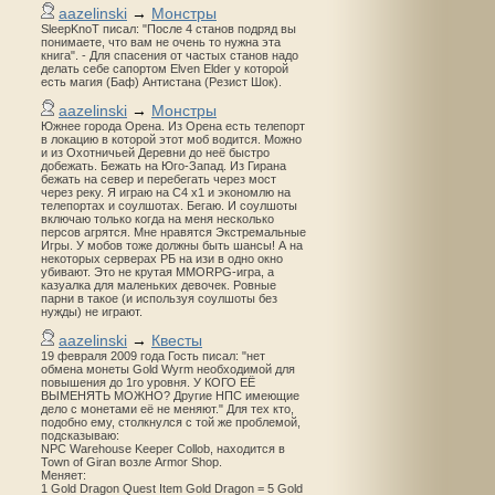
aazelinski
→
Монстры
SleepKnoT писал: "После 4 станов подряд вы
понимаете, что вам не очень то нужна эта
книга". - Для спасения от частых станов надо
делать себе сапортом Elven Elder у которой
есть магия (Баф) Антистана (Резист Шок).
aazelinski
→
Монстры
Южнее города Орена. Из Орена есть телепорт
в локацию в которой этот моб водится. Можно
и из Охотничьей Деревни до неё быстро
добежать. Бежать на Юго-Запад. Из Гирана
бежать на север и перебегать через мост
через реку. Я играю на С4 х1 и экономлю на
телепортах и соулшотах. Бегаю. И соулшоты
включаю только когда на меня несколько
персов агрятся. Мне нравятся Экстремальные
Игры. У мобов тоже должны быть шансы! А на
некоторых серверах РБ на изи в одно окно
убивают. Это не крутая MMORPG-игра, а
казуалка для маленьких девочек. Ровные
парни в такое (и используя соулшоты без
нужды) не играют.
aazelinski
→
Квесты
19 февраля 2009 года Гость писал: "нет
обмена монеты Gold Wyrm необходимой для
повышения до 1го уровня. У КОГО ЕЁ
ВЫМЕНЯТЬ МОЖНО? Другие НПС имеющие
дело с монетами её не меняют." Для тех кто,
подобно ему, столкнулся с той же проблемой,
подсказываю:
NPC Warehouse Keeper Collob, находится в
Town of Giran возле Armor Shop.
Меняет:
1 Gold Dragon Quest Item Gold Dragon = 5 Gold