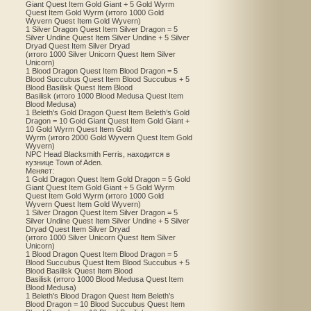
Giant Quest Item Gold Giant + 5 Gold Wyrm
Quest Item Gold Wyrm (итого 1000 Gold
Wyvern Quest Item Gold Wyvern)
1 Silver Dragon Quest Item Silver Dragon = 5
Silver Undine Quest Item Silver Undine + 5 Silver
Dryad Quest Item Silver Dryad
(итого 1000 Silver Unicorn Quest Item Silver
Unicorn)
1 Blood Dragon Quest Item Blood Dragon = 5
Blood Succubus Quest Item Blood Succubus + 5
Blood Basilisk Quest Item Blood
Basilisk (итого 1000 Blood Medusa Quest Item
Blood Medusa)
1 Beleth's Gold Dragon Quest Item Beleth’s Gold
Dragon = 10 Gold Giant Quest Item Gold Giant +
10 Gold Wyrm Quest Item Gold
Wyrm (итого 2000 Gold Wyvern Quest Item Gold
Wyvern)
NPC Head Blacksmith Ferris, находится в
кузнице Town of Aden.
Меняет:
1 Gold Dragon Quest Item Gold Dragon = 5 Gold
Giant Quest Item Gold Giant + 5 Gold Wyrm
Quest Item Gold Wyrm (итого 1000 Gold
Wyvern Quest Item Gold Wyvern)
1 Silver Dragon Quest Item Silver Dragon = 5
Silver Undine Quest Item Silver Undine + 5 Silver
Dryad Quest Item Silver Dryad
(итого 1000 Silver Unicorn Quest Item Silver
Unicorn)
1 Blood Dragon Quest Item Blood Dragon = 5
Blood Succubus Quest Item Blood Succubus + 5
Blood Basilisk Quest Item Blood
Basilisk (итого 1000 Blood Medusa Quest Item
Blood Medusa)
1 Beleth's Blood Dragon Quest Item Beleth’s
Blood Dragon = 10 Blood Succubus Quest Item