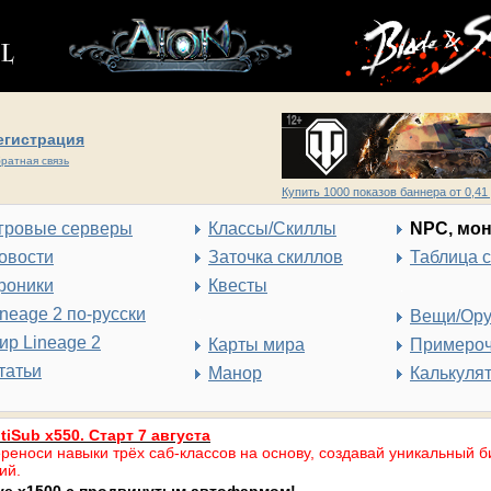
егистрация
ратная связь
Купить 1000 показов баннера от 0,41 
гровые серверы
Классы/Скиллы
NPC, мо
овости
Заточка скиллов
Таблица 
роники
Квесты
ineage 2 по-русски
Вещи/Ор
ир Lineage 2
Карты мира
Примеро
татьи
Манор
Калькуля
tiSub x550. Старт 7 августа
реноси навыки трёх саб-классов на основу, создавай уникальный б
ий.