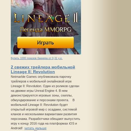
Купить 1000 показов баннера от 0,31 у.е.
2 свежих трейлера мобильной
Lineage II: Revolution
Netmarble Games опубликовала парочку
трейлеров к мобильной онлайновой игре
Lineage II: Revolution. Один из роликов сделан
на движке игры Unreal Engine 4. В нем
демонстрируются игровые зоны, скиллы,
обмундирование и персонажи проекта. В
мобильной Lineage II: Revolution будет
открытый игровой мир с осадами, системой
кланов и несколькими вариантами развития
персонажа. Разработчики обещают выпустить
игру к концу 2016 года на платформах iOS и
Android!
читать дальше