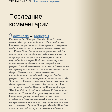
2016-09-14
0 комментариев
Последние
комментарии
aazelinski
→
Монстры
Казалось бы "Recipe: Metallic Fiber" с них
можно быстро выспойлить... Высокий шанс...
Но это - теоретически. А на деле это мерзкие
мобы в мерзком окружении и они плюют на то
что Elven Elder бафала антиоравляющий баф
и при попытке спойла на тебя накидывается
орда агров и социалов и находятся они в
неудобной локации. Вобщем, я плюнул на
попытки выспойлить с этих тварей этот
рецепт (тем более что если шанс в базе - одна
из одинадцати попыток, то это не значит так и
будет! Может и с сотни попыток не
выспойлиться! Корейский рандом! Выбил
рецепт где-то после падения сорокового моба
Shaman of Plain возле орена. Хотя там шанс по
базе одна из сто сорока трёх попыток. И за
это время с моба Shaman of Plain ещё и два
"Recipe: Oriharukon" выспойлил! И без всяких
напрягов! Этот моб в одиночку на поле стоит!
Никакая орда мурашей вокруг него его
спойлить и бить не мешает! И он всего лишь
на три левела выше этого мураша и при этом
не отравляет! Лучше "Recipe: Metallic Fiber" не
с мураша спойлить, а с шамана выбивать!