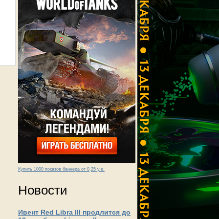
Купить 1000 показов баннера от 0,25 у.е.
Новости
Ивент Red Libra III продлится до