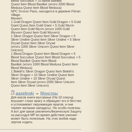
Blood Succubus + 10 Blood Basilisk
Quest Item Blood Basilisk (итого 2000 Blood
Medusa Quest Item Blood Medusa)
NPC Grocer Pano, находится в деревне Floran
Village.
Меняет:
1 Gold Dragon Quest Item Gold Dragon = 5 Gold
Giant Quest Item Gold Giant + 5 Gold Wyrm
Quest Item Gold Wyrm (итого 1000 Gold
Wyvern Quest Item Gold Wyvern)
1 Silver Dragon Quest Item Silver Dragon = 5
Silver Undine Quest Item Silver Undine + 5 Silver
Dryad Quest Item Silver Dryad
(итого 1000 Silver Unicorn Quest Item Silver
Unicorn)
1 Blood Dragon Quest Item Blood Dragon = 5
Blood Succubus Quest Item Blood Succubus + 5
Blood Basilisk Quest Item Blood
Basilisk (итого 1000 Blood Medusa Quest Item
Blood Medusa)
1 Beleth's Silver Dragon Quest Item Beleth’s
Silver Dragon = 10 Silver Undine Quest Item
Silver Undine + 10 Silver Dryad Quest
Item Silver Dryad (итого 2000 Silver Unicorn
Quest Item Silver Unicorn)
aazelinski
→
Монстры
Для магов книги мусорные (На 10 секунд
внушает страх врагу и обращает его в бегство
и успокаивает окружающих врагов, и они
теряют желание нападать). Не особо полезны.
А вот для орков увеличитьФизическую Защиту
на расходуя MP во время действия умения -
может быть полезным. На этих мобов надо
зергом ходить.