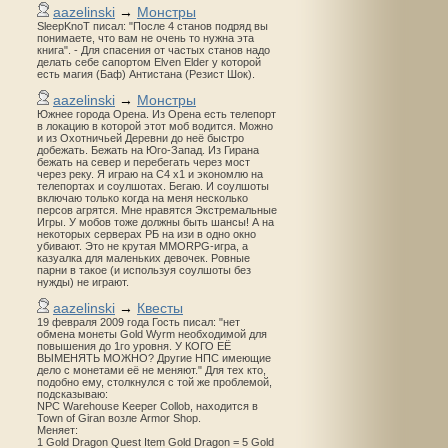
aazelinski
→
Монстры
SleepKnoT писал: "После 4 станов подряд вы
понимаете, что вам не очень то нужна эта
книга". - Для спасения от частых станов надо
делать себе сапортом Elven Elder у которой
есть магия (Баф) Антистана (Резист Шок).
aazelinski
→
Монстры
Южнее города Орена. Из Орена есть телепорт
в локацию в которой этот моб водится. Можно
и из Охотничьей Деревни до неё быстро
добежать. Бежать на Юго-Запад. Из Гирана
бежать на север и перебегать через мост
через реку. Я играю на С4 х1 и экономлю на
телепортах и соулшотах. Бегаю. И соулшоты
включаю только когда на меня несколько
персов агрятся. Мне нравятся Экстремальные
Игры. У мобов тоже должны быть шансы! А на
некоторых серверах РБ на изи в одно окно
убивают. Это не крутая MMORPG-игра, а
казуалка для маленьких девочек. Ровные
парни в такое (и используя соулшоты без
нужды) не играют.
aazelinski
→
Квесты
19 февраля 2009 года Гость писал: "нет
обмена монеты Gold Wyrm необходимой для
повышения до 1го уровня. У КОГО ЕЁ
ВЫМЕНЯТЬ МОЖНО? Другие НПС имеющие
дело с монетами её не меняют." Для тех кто,
подобно ему, столкнулся с той же проблемой,
подсказываю:
NPC Warehouse Keeper Collob, находится в
Town of Giran возле Armor Shop.
Меняет:
1 Gold Dragon Quest Item Gold Dragon = 5 Gold