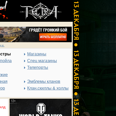
у.е.
нстры
Магазины
спойла
Спец магазины
Телепорты
ужие
чная
Эмблемы кланов
тор
Клан.скиллы & холлы
илд