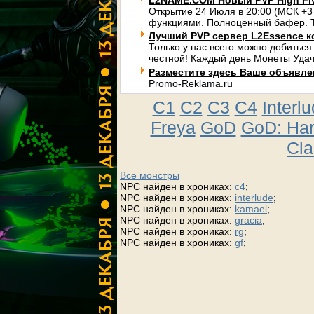
L2NAME.COM Новый PVP High Fi
Открытие 24 Июля в 20:00 (МСК +3
функциями. Полноценный бафер. Т
Лучший PVP сервер L2Essence к
Только у нас всего можно добиться
честной! Каждый день Монеты Удач
Разместите здесь Ваше объявлени
Promo-Reklama.ru
C1
C2
C3
C4
Interl
Freya
GoD
GoD: Ha
Cla
Все монстры
NPC найден в хрониках:
c4
;
NPC найден в хрониках:
interlude
;
NPC найден в хрониках:
kamael
;
NPC найден в хрониках:
gracia
;
NPC найден в хрониках:
rg
;
NPC найден в хрониках:
gf
;