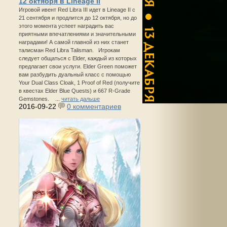
12 октября в Lineage II
Игровой ивент Red Libra III идет в Lineage II с
21 сентября и продлится до 12 октября, но до
этого момента успеет наградить вас
приятными впечатлениями и значительными
наградами! А самой главной из них станет
талисман Red Libra Talisman. Игрокам
следует общаться с Elder, каждый из которых
предлагает свои услуги. Elder Green поможет
вам разбудить дуальный класс с помощью
Your Dual Class Cloak, 1 Proof of Red (получите
в квестах Elder Blue Quests) и 667 R-Grade
Gemstones. ...
читать дальше
2016-09-22
0 комментариев