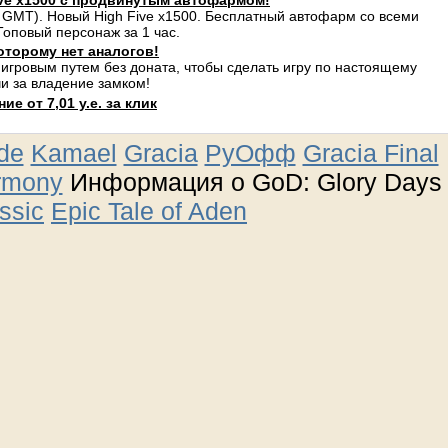
ve x1500 с продвинутым автофармом!
 GMT). Новый High Five x1500. Бесплатный автофарм со всеми
оповый персонаж за 1 час.
оторому нет аналогов!
 игровым путем без доната, чтобы сделать игру по настоящему
и за владение замком!
е от 7,01 у.е. за клик
ude
Kamael
Gracia
РуОфф
Gracia Final
rmony
Информация о GoD: Glory Days
ssic
Epic Tale of Aden