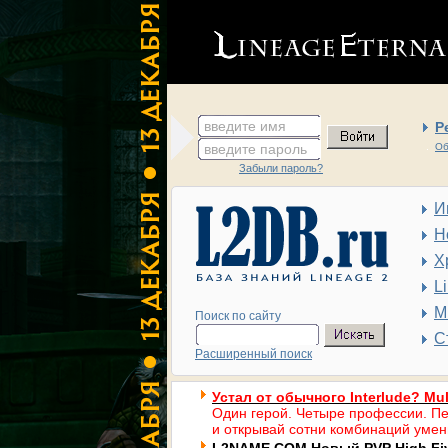
введите имя
Р
введите пароль
Об
Забыли пароль?
И
Н
Х
L
М
Поиск по сайту
С
Расширенный поиск
Устал от обычного Interlude? Mul
Один герой. Четыре профессии. Пе
и открывай сотни комбинаций умен