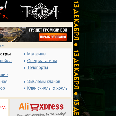
у.е.
нстры
Магазины
спойла
Спец магазины
Телепорты
ужие
чная
Эмблемы кланов
тор
Клан.скиллы & холлы
илд