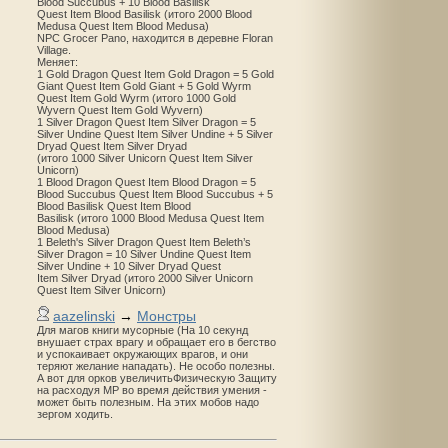
Blood Succubus + 10 Blood Basilisk
Quest Item Blood Basilisk (итого 2000 Blood
Medusa Quest Item Blood Medusa)
NPC Grocer Pano, находится в деревне Floran
Village.
Меняет:
1 Gold Dragon Quest Item Gold Dragon = 5 Gold
Giant Quest Item Gold Giant + 5 Gold Wyrm
Quest Item Gold Wyrm (итого 1000 Gold
Wyvern Quest Item Gold Wyvern)
1 Silver Dragon Quest Item Silver Dragon = 5
Silver Undine Quest Item Silver Undine + 5 Silver
Dryad Quest Item Silver Dryad
(итого 1000 Silver Unicorn Quest Item Silver
Unicorn)
1 Blood Dragon Quest Item Blood Dragon = 5
Blood Succubus Quest Item Blood Succubus + 5
Blood Basilisk Quest Item Blood
Basilisk (итого 1000 Blood Medusa Quest Item
Blood Medusa)
1 Beleth's Silver Dragon Quest Item Beleth’s
Silver Dragon = 10 Silver Undine Quest Item
Silver Undine + 10 Silver Dryad Quest
Item Silver Dryad (итого 2000 Silver Unicorn
Quest Item Silver Unicorn)
aazelinski
→
Монстры
Для магов книги мусорные (На 10 секунд
внушает страх врагу и обращает его в бегство
и успокаивает окружающих врагов, и они
теряют желание нападать). Не особо полезны.
А вот для орков увеличитьФизическую Защиту
на расходуя MP во время действия умения -
может быть полезным. На этих мобов надо
зергом ходить.