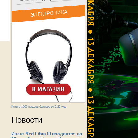
Купить 1000 показов баннера от 0,25 у.е.
Новости
Ивент Red Libra III продлится до