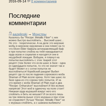
2016-09-14
0 комментариев
Последние
комментарии
aazelinski
→
Монстры
Казалось бы "Recipe: Metallic Fiber" с них
можно быстро выспойлить... Высокий шанс...
Но это - теоретически. А на деле это мерзкие
мобы в мерзком окружении и они плюют на то
что Elven Elder бафала антиоравляющий баф
и при попытке спойла на тебя накидывается
орда агров и социалов и находятся они в
неудобной локации. Вобщем, я плюнул на
попытки выспойлить с этих тварей этот
рецепт (тем более что если шанс в базе - одна
из одинадцати попыток, то это не значит так и
будет! Может и с сотни попыток не
выспойлиться! Корейский рандом! Выбил
рецепт где-то после падения сорокового моба
Shaman of Plain возле орена. Хотя там шанс по
базе одна из сто сорока трёх попыток. И за
это время с моба Shaman of Plain ещё и два
"Recipe: Oriharukon" выспойлил! И без всяких
напрягов! Этот моб в одиночку на поле стоит!
Никакая орда мурашей вокруг него его
спойлить и бить не мешает! И он всего лишь
на три левела выше этого мураша и при этом
не отравляет! Лучше "Recipe: Metallic Fiber" не
с мураша спойлить, а с шамана выбивать!