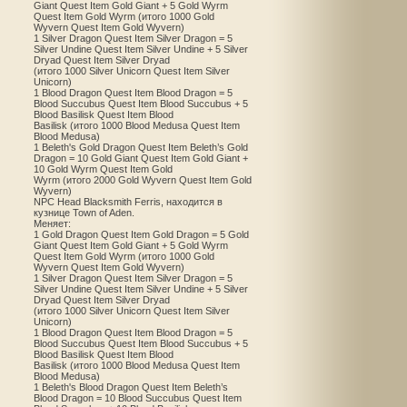
Giant Quest Item Gold Giant + 5 Gold Wyrm
Quest Item Gold Wyrm (итого 1000 Gold
Wyvern Quest Item Gold Wyvern)
1 Silver Dragon Quest Item Silver Dragon = 5
Silver Undine Quest Item Silver Undine + 5 Silver
Dryad Quest Item Silver Dryad
(итого 1000 Silver Unicorn Quest Item Silver
Unicorn)
1 Blood Dragon Quest Item Blood Dragon = 5
Blood Succubus Quest Item Blood Succubus + 5
Blood Basilisk Quest Item Blood
Basilisk (итого 1000 Blood Medusa Quest Item
Blood Medusa)
1 Beleth's Gold Dragon Quest Item Beleth’s Gold
Dragon = 10 Gold Giant Quest Item Gold Giant +
10 Gold Wyrm Quest Item Gold
Wyrm (итого 2000 Gold Wyvern Quest Item Gold
Wyvern)
NPC Head Blacksmith Ferris, находится в
кузнице Town of Aden.
Меняет:
1 Gold Dragon Quest Item Gold Dragon = 5 Gold
Giant Quest Item Gold Giant + 5 Gold Wyrm
Quest Item Gold Wyrm (итого 1000 Gold
Wyvern Quest Item Gold Wyvern)
1 Silver Dragon Quest Item Silver Dragon = 5
Silver Undine Quest Item Silver Undine + 5 Silver
Dryad Quest Item Silver Dryad
(итого 1000 Silver Unicorn Quest Item Silver
Unicorn)
1 Blood Dragon Quest Item Blood Dragon = 5
Blood Succubus Quest Item Blood Succubus + 5
Blood Basilisk Quest Item Blood
Basilisk (итого 1000 Blood Medusa Quest Item
Blood Medusa)
1 Beleth's Blood Dragon Quest Item Beleth’s
Blood Dragon = 10 Blood Succubus Quest Item