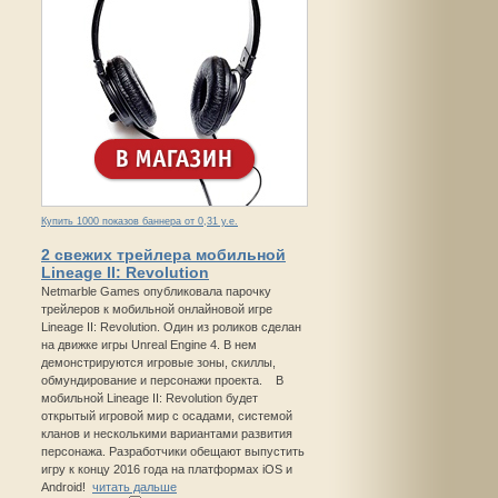
Купить 1000 показов баннера от 0,31 у.е.
2 свежих трейлера мобильной
Lineage II: Revolution
Netmarble Games опубликовала парочку
трейлеров к мобильной онлайновой игре
Lineage II: Revolution. Один из роликов сделан
на движке игры Unreal Engine 4. В нем
демонстрируются игровые зоны, скиллы,
обмундирование и персонажи проекта. В
мобильной Lineage II: Revolution будет
открытый игровой мир с осадами, системой
кланов и несколькими вариантами развития
персонажа. Разработчики обещают выпустить
игру к концу 2016 года на платформах iOS и
Android!
читать дальше