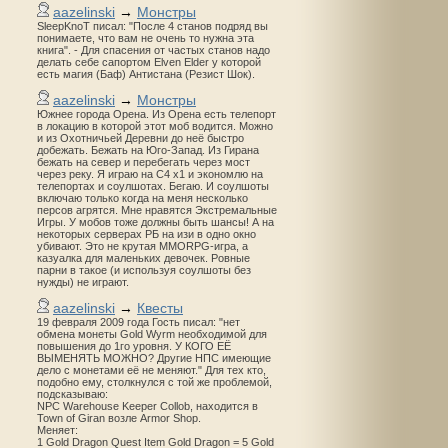
aazelinski
→
Монстры
SleepKnoT писал: "После 4 станов подряд вы
понимаете, что вам не очень то нужна эта
книга". - Для спасения от частых станов надо
делать себе сапортом Elven Elder у которой
есть магия (Баф) Антистана (Резист Шок).
aazelinski
→
Монстры
Южнее города Орена. Из Орена есть телепорт
в локацию в которой этот моб водится. Можно
и из Охотничьей Деревни до неё быстро
добежать. Бежать на Юго-Запад. Из Гирана
бежать на север и перебегать через мост
через реку. Я играю на С4 х1 и экономлю на
телепортах и соулшотах. Бегаю. И соулшоты
включаю только когда на меня несколько
персов агрятся. Мне нравятся Экстремальные
Игры. У мобов тоже должны быть шансы! А на
некоторых серверах РБ на изи в одно окно
убивают. Это не крутая MMORPG-игра, а
казуалка для маленьких девочек. Ровные
парни в такое (и используя соулшоты без
нужды) не играют.
aazelinski
→
Квесты
19 февраля 2009 года Гость писал: "нет
обмена монеты Gold Wyrm необходимой для
повышения до 1го уровня. У КОГО ЕЁ
ВЫМЕНЯТЬ МОЖНО? Другие НПС имеющие
дело с монетами её не меняют." Для тех кто,
подобно ему, столкнулся с той же проблемой,
подсказываю:
NPC Warehouse Keeper Collob, находится в
Town of Giran возле Armor Shop.
Меняет:
1 Gold Dragon Quest Item Gold Dragon = 5 Gold