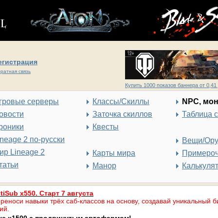
егистрация
ратная связь
Купить 1000 показов баннера от 0,41 
гровые серверы
Классы/Скиллы
NPC, мо
овости
Заточка скиллов
Таблица 
роники
Квесты
ineage 2 по-русски
Вещи/Ор
ир Lineage 2
Карты мира
Примеро
татьи
Манор
Калькуля
tiSub x550. Старт 7 августа
реноси навыки трёх саб-классов на основу, создавай уникальный б
ий.