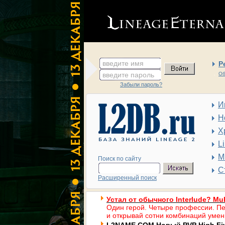
введите имя
Р
введите пароль
Об
Забыли пароль?
И
Н
Х
L
М
Поиск по сайту
С
Расширенный поиск
Устал от обычного Interlude? Mul
Один герой. Четыре профессии. Пе
и открывай сотни комбинаций умен