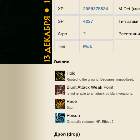
XP
2099375834
M.Def (ма
SP
4227
Тип атаки
Агро
?
Расстояни
Тип
Моб
Умения
Hold
Rooted to the ground. Becomes immobilized.
Blunt Attack Weak Point
Is vulnerable to an attack by blunt weapons.
Race
Bug
Poison
Gradually reduces HP. Effect 2.
Дроп (drop)