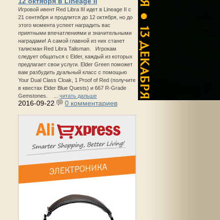
12 октября в Lineage II
Игровой ивент Red Libra III идет в Lineage II с
21 сентября и продлится до 12 октября, но до
этого момента успеет наградить вас
приятными впечатлениями и значительными
наградами! А самой главной из них станет
талисман Red Libra Talisman. Игрокам
следует общаться с Elder, каждый из которых
предлагает свои услуги. Elder Green поможет
вам разбудить дуальный класс с помощью
Your Dual Class Cloak, 1 Proof of Red (получите
в квестах Elder Blue Quests) и 667 R-Grade
Gemstones. ...
читать дальше
2016-09-22
0 комментариев