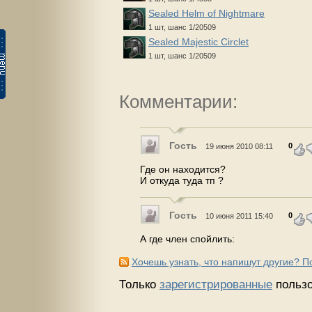
Sealed Helm of Nightmare
1 шт, шанс 1/20509
Sealed Majestic Circlet
1 шт, шанс 1/20509
Комментарии:
Гость
0
19 июня 2010 08:11
Где он находится?
И откуда туда тп ?
Гость
0
10 июня 2011 15:40
А где член спойлить:
Хочешь узнать, что напишут другие? 
Только
зарегистрированные
пользо