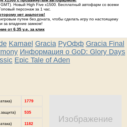
ve x1500 с продвинутым автофармом!
 GMT). Новый High Five x1500. Бесплатный автофарм со всеми
оповый персонаж за 1 час.
оторому нет аналогов!
 игровым путем без доната, чтобы сделать игру по настоящему
и за владение замком!
е от 6,35 у.е. за клик
ude
Kamael
Gracia
РуОфф
Gracia Final
rmony
Информация о GoD: Glory Days
ssic
Epic Tale of Aden
.атака)
1779
з.защита)
535
Изображение
.атака)
1182