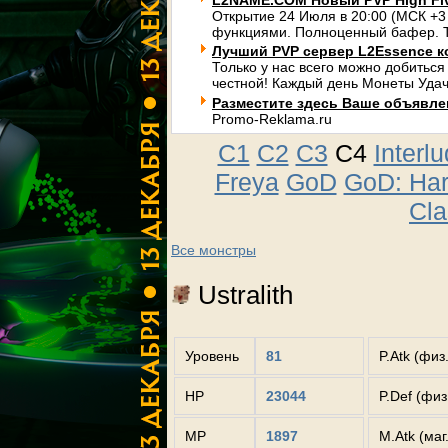
L2NAME.COM Новый PVP High Fi
Открытие 24 Июля в 20:00 (МСК +3
функциями. Полноценный бафер. Т
Лучший PVP сервер L2Essence к
Только у нас всего можно добиться
честной! Каждый день Монеты Удач
Разместите здесь Ваше объявлени
Promo-Reklama.ru
C1
C2
C3
C4
Interl
Freya
GoD
GoD: Ha
Cla
Все монстры
Ustralith
Уровень
81
P.Atk (физ
HP
23044
P.Def (фи
MP
1897
M.Atk (маг