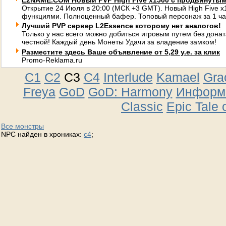
L2NAME.COM Новый PVP High Five x1500 с продвинуты
Открытие 24 Июля в 20:00 (МСК +3 GMT). Новый High Five 
функциями. Полноценный бафер. Топовый персонаж за 1 ча
Лучший PVP сервер L2Essence которому нет аналогов!
Только у нас всего можно добиться игровым путем без донат
честной! Каждый день Монеты Удачи за владение замком!
Разместите здесь Ваше объявление от 5,29 у.е. за клик
Promo-Reklama.ru
C1
C2
C3
C4
Interlude
Kamael
Gra
Freya
GoD
GoD: Harmony
Информа
Classic
Epic Tale 
Все монстры
NPC найден в хрониках:
c4
;