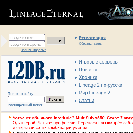
введите имя
Регистрация
введите пароль
Обратная связь
Забыли пароль?
Игровые серверы
Новости
Хроники
Lineage 2 по-русски
Мир Lineage 2
Поиск по сайту
Статьи
Расширенный поиск
Устал от обычного Interlude? MultiSub x550. Старт 7 авг
Один герой. Четыре профессии. Переноси навыки трёх саб-к
и открывай сотни комбинаций умений.