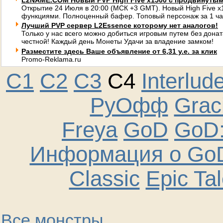
L2NAME.COM Новый PVP High Five x1500 с продвинуты
Открытие 24 Июля в 20:00 (МСК +3 GMT). Новый High Five 
функциями. Полноценный бафер. Топовый персонаж за 1 ча
Лучший PVP сервер L2Essence которому нет аналогов!
Только у нас всего можно добиться игровым путем без донат
честной! Каждый день Монеты Удачи за владение замком!
Разместите здесь Ваше объявление от 6,31 у.е. за клик
Promo-Reklama.ru
C1
C2
C3
C4
Interlud
РуОфф
Graci
Freya
GoD
GoD:
Информация о GoD
Classic
Epic Ta
Все монстры