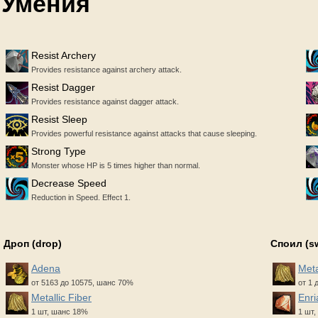
Умения
Resist Archery
Provides resistance against archery attack.
Resist Dagger
Provides resistance against dagger attack.
Resist Sleep
Provides powerful resistance against attacks that cause sleeping.
Strong Type
Monster whose HP is 5 times higher than normal.
Decrease Speed
Reduction in Speed. Effect 1.
Дроп (drop)
Споил (s
Adena
Meta
от 5163 до 10575, шанс 70%
от 1 
Metallic Fiber
Enri
1 шт, шанс 18%
1 шт