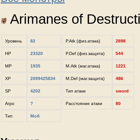
Arimanes of Destruct
Уровень
82
P.Atk (физ.атака)
2898
HP
23320
P.Def (физ.защита)
544
MP
1935
M.Atk (маг.атака)
1221
XP
2099425834
M.Def (маг.защита)
486
SP
4202
Тип атаки
sword
Агро
?
Расстояние атаки
80
Тип
Моб