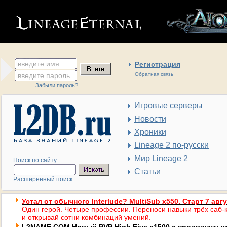
введите имя
Регистрация
введите пароль
Обратная связь
Забыли пароль?
Игровые серверы
Новости
Хроники
Lineage 2 по-русски
Мир Lineage 2
Поиск по сайту
Статьи
Расширенный поиск
Устал от обычного Interlude? MultiSub x550. Старт 7 авг
Один герой. Четыре профессии. Переноси навыки трёх саб-к
и открывай сотни комбинаций умений.