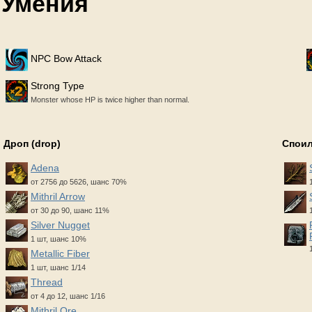
Умения
NPC Bow Attack
Strong Type
Monster whose HP is twice higher than normal.
Дроп (drop)
Споил
Adena
от 2756 до 5626, шанс 70%
Mithril Arrow
от 30 до 90, шанс 11%
Silver Nugget
1 шт, шанс 10%
Metallic Fiber
1 шт, шанс 1/14
Thread
от 4 до 12, шанс 1/16
Mithril Ore