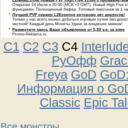
L2NAME.COM Новый PVP High Five x1500 с продвинуты
Открытие 24 Июля в 20:00 (МСК +3 GMT). Новый High Five 
функциями. Полноценный бафер. Топовый персонаж за 1 ча
Лучший PVP сервер L2Essence которому нет аналогов!
Только у нас всего можно добиться игровым путем без донат
честной! Каждый день Монеты Удачи за владение замком!
Разместите здесь Ваше объявление от 5,50 у.е. за клик
Promo-Reklama.ru
C1
C2
C3
C4
Interlud
РуОфф
Graci
Freya
GoD
GoD:
Информация о GoD
Classic
Epic Ta
Все монстры