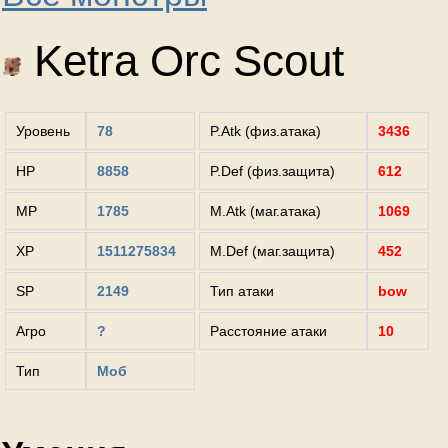
Ketra Orc Scout
Уровень
78
P.Atk (физ.атака)
3436
HP
8858
P.Def (физ.защита)
612
MP
1785
M.Atk (маг.атака)
1069
XP
1511275834
M.Def (маг.защита)
452
SP
2149
Тип атаки
bow
Агро
?
Расстояние атаки
10
Тип
Моб