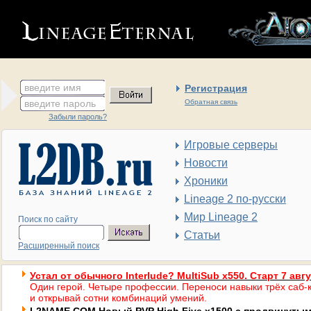
введите имя
Регистрация
введите пароль
Обратная связь
Забыли пароль?
Игровые серверы
Новости
Хроники
Lineage 2 по-русски
Мир Lineage 2
Поиск по сайту
Статьи
Расширенный поиск
Устал от обычного Interlude? MultiSub x550. Старт 7 авг
Один герой. Четыре профессии. Переноси навыки трёх саб-к
и открывай сотни комбинаций умений.