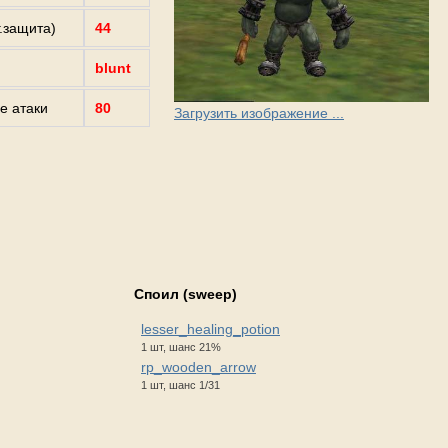
г.защита)
44
blunt
е атаки
80
Загрузить изображение ...
Споил (sweep)
lesser_healing_potion
1 шт, шанс 21%
rp_wooden_arrow
1 шт, шанс 1/31