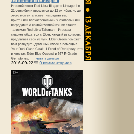
12 октября в Lineage II
Игровой ивент Red Libra III идет в Lineage II с
21 сентября и продлится до 12 октября, но до
этого момента успеет наградить вас
приятными впечатлениями и значительными
наградами! А самой главной из них станет
талисман Red Libra Talisman. Игрокам
следует общаться с Elder, каждый из которых
предлагает свои услуги. Elder Green поможет
вам разбудить дуальный класс с помощью
Your Dual Class Cloak, 1 Proof of Red (получите
в квестах Elder Blue Quests) и 667 R-Grade
Gemstones. ...
читать дальше
2016-09-22
0 комментариев