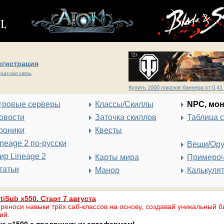
егистрация
ратная связь
Купить 1000 показов баннера от 0,41 
гровые серверы
Классы/Скиллы
NPC, мо
овости
Заточка скиллов
Таблица 
роники
Квесты
ineage 2 по-русски
Вещи/Ор
ир Lineage 2
Карты мира
Примеро
татьи
Манор
Калькуля
tiSub x550. Старт 7 августа
реноси навыки трёх саб-классов на основу, создавай уникальный б
ий.