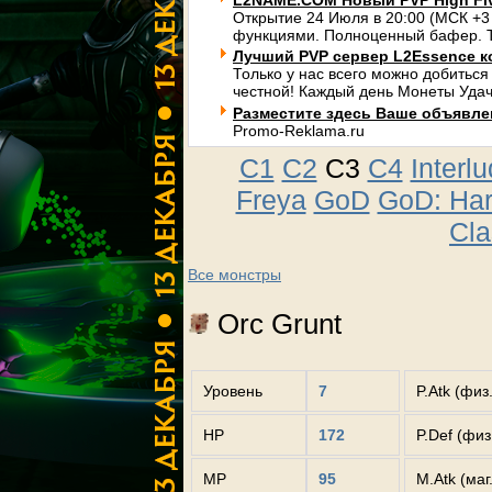
L2NAME.COM Новый PVP High Fi
Открытие 24 Июля в 20:00 (МСК +3
функциями. Полноценный бафер. Т
Лучший PVP сервер L2Essence к
Только у нас всего можно добиться
честной! Каждый день Монеты Удач
Разместите здесь Ваше объявлени
Promo-Reklama.ru
C1
C2
C3
C4
Interl
Freya
GoD
GoD: Ha
Cla
Все монстры
Orc Grunt
Уровень
7
P.Atk (физ
HP
172
P.Def (фи
MP
95
M.Atk (маг