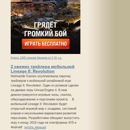
Купить 1000 показов баннера от 0,31 у.е.
2 свежих трейлера мобильной
Lineage II: Revolution
Netmarble Games опубликовала парочку
трейлеров к мобильной онлайновой игре
Lineage II: Revolution. Один из роликов сделан
на движке игры Unreal Engine 4. В нем
демонстрируются игровые зоны, скиллы,
обмундирование и персонажи проекта. В
мобильной Lineage II: Revolution будет
открытый игровой мир с осадами, системой
кланов и несколькими вариантами развития
персонажа. Разработчики обещают выпустить
игру к концу 2016 года на платформах iOS и
Android!
читать дальше