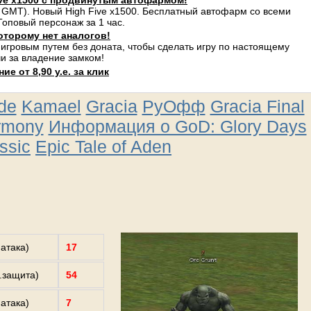
ve x1500 с продвинутым автофармом!
 GMT). Новый High Five x1500. Бесплатный автофарм со всеми
оповый персонаж за 1 час.
оторому нет аналогов!
 игровым путем без доната, чтобы сделать игру по настоящему
и за владение замком!
е от 8,90 у.е. за клик
ude
Kamael
Gracia
РуОфф
Gracia Final
rmony
Информация о GoD: Glory Days
ssic
Epic Tale of Aden
.атака)
17
з.защита)
54
.атака)
7