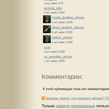
1 шт, шанс 1/74
animal_skin
1 шт, шанс 1/119
crude_leather_shoes
1 шт, шанс 1/120
short_leather_gloves
1 шт, шанс 1/120
cotton_shoes
1 шт, шанс 1/120
coal
1 шт, шанс 1/158
rp_wooden_arrow
1 шт, шанс 1/160
Комментарии:
К этой публикации пока нет комментарие
Хочешь узнать, что напишут другие? 
Только
зарегистрированные
пользо