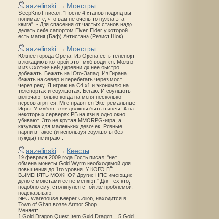
aazelinski
→
Монстры
SleepKnoT писал: "После 4 станов подряд вы
понимаете, что вам не очень то нужна эта
книга". - Для спасения от частых станов надо
делать себе сапортом Elven Elder у которой
есть магия (Баф) Антистана (Резист Шок).
aazelinski
→
Монстры
Южнее города Орена. Из Орена есть телепорт
в локацию в которой этот моб водится. Можно
и из Охотничьей Деревни до неё быстро
добежать. Бежать на Юго-Запад. Из Гирана
бежать на север и перебегать через мост
через реку. Я играю на С4 х1 и экономлю на
телепортах и соулшотах. Бегаю. И соулшоты
включаю только когда на меня несколько
персов агрятся. Мне нравятся Экстремальные
Игры. У мобов тоже должны быть шансы! А на
некоторых серверах РБ на изи в одно окно
убивают. Это не крутая MMORPG-игра, а
казуалка для маленьких девочек. Ровные
парни в такое (и используя соулшоты без
нужды) не играют.
aazelinski
→
Квесты
19 февраля 2009 года Гость писал: "нет
обмена монеты Gold Wyrm необходимой для
повышения до 1го уровня. У КОГО ЕЁ
ВЫМЕНЯТЬ МОЖНО? Другие НПС имеющие
дело с монетами её не меняют." Для тех кто,
подобно ему, столкнулся с той же проблемой,
подсказываю:
NPC Warehouse Keeper Collob, находится в
Town of Giran возле Armor Shop.
Меняет:
1 Gold Dragon Quest Item Gold Dragon = 5 Gold