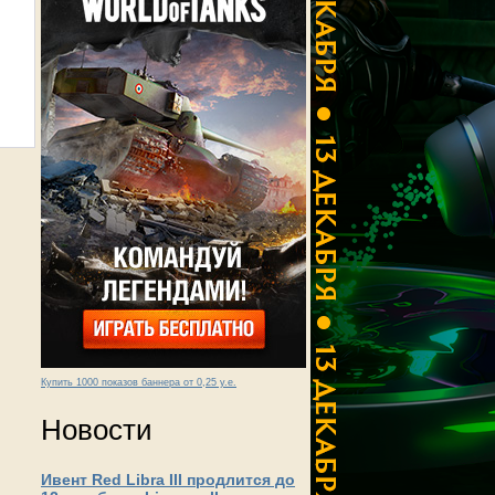
Купить 1000 показов баннера от 0,25 у.е.
Новости
Ивент Red Libra III продлится до