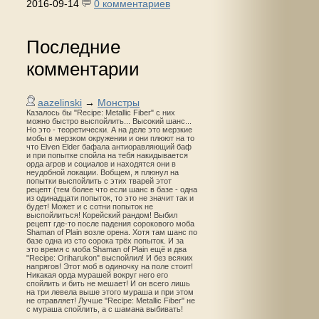
2016-09-14
0 комментариев
Последние
комментарии
aazelinski
→
Монстры
Казалось бы "Recipe: Metallic Fiber" с них
можно быстро выспойлить... Высокий шанс...
Но это - теоретически. А на деле это мерзкие
мобы в мерзком окружении и они плюют на то
что Elven Elder бафала антиоравляющий баф
и при попытке спойла на тебя накидывается
орда агров и социалов и находятся они в
неудобной локации. Вобщем, я плюнул на
попытки выспойлить с этих тварей этот
рецепт (тем более что если шанс в базе - одна
из одинадцати попыток, то это не значит так и
будет! Может и с сотни попыток не
выспойлиться! Корейский рандом! Выбил
рецепт где-то после падения сорокового моба
Shaman of Plain возле орена. Хотя там шанс по
базе одна из сто сорока трёх попыток. И за
это время с моба Shaman of Plain ещё и два
"Recipe: Oriharukon" выспойлил! И без всяких
напрягов! Этот моб в одиночку на поле стоит!
Никакая орда мурашей вокруг него его
спойлить и бить не мешает! И он всего лишь
на три левела выше этого мураша и при этом
не отравляет! Лучше "Recipe: Metallic Fiber" не
с мураша спойлить, а с шамана выбивать!