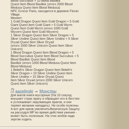
Blood Succubus + 10 Blood Basilisk
Quest Item Blood Basilisk (итого 2000 Blood
Medusa Quest Item Blood Medusa)
NPC Grocer Pano, находится в деревне Floran
Village.
Меняет:
1 Gold Dragon Quest Item Gold Dragon = 5 Gold
Giant Quest Item Gold Giant + 5 Gold Wyrm
Quest Item Gold Wyrm (итого 1000 Gold
Wyvern Quest Item Gold Wyvern)
1 Silver Dragon Quest Item Silver Dragon = 5
Silver Undine Quest Item Silver Undine + 5 Silver
Dryad Quest Item Silver Dryad
(итого 1000 Silver Unicorn Quest Item Silver
Unicorn)
1 Blood Dragon Quest Item Blood Dragon = 5
Blood Succubus Quest Item Blood Succubus + 5
Blood Basilisk Quest Item Blood
Basilisk (итого 1000 Blood Medusa Quest Item
Blood Medusa)
1 Beleth's Silver Dragon Quest Item Beleth’s
Silver Dragon = 10 Silver Undine Quest Item
Silver Undine + 10 Silver Dryad Quest
Item Silver Dryad (итого 2000 Silver Unicorn
Quest Item Silver Unicorn)
aazelinski
→
Монстры
Для магов книги мусорные (На 10 секунд
внушает страх врагу и обращает его в бегство
и успокаивает окружающих врагов, и они
теряют желание нападать). Не особо полезны.
А вот для орков увеличитьФизическую Защиту
на расходуя MP во время действия умения -
может быть полезным. На этих мобов надо
зергом ходить.