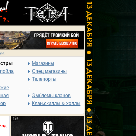
у.е.
нстры
Магазины
спойла
Спец магазины
Телепорты
ужие
чная
Эмблемы кланов
тор
Клан.скиллы & холлы
илд