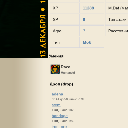
XP
11288
M.Def (ма
SP
8
Тип атаки
Агро
?
Расстояни
Тип
Моб
Умения
Race
Humanoid
Дроп (drop)
adena
от 41 до 58, шанс 70%
stem
1 шт, шанс 1/48
bandage
1 шт, шанс 1/59
iron_ore