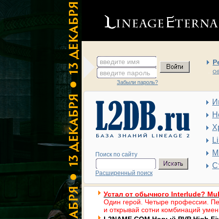
введите имя
Р
введите пароль
Об
Забыли пароль?
И
Н
Х
L
М
Поиск по сайту
С
Расширенный поиск
Устал от обычного Interlude? Mul
Один герой. Четыре профессии. Пе
и открывай сотни комбинаций умен