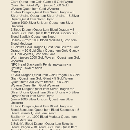
Giant Quest Item Gold Giant + 5 Gold Wyrm
Quest Item Gold Wyrm (итого 1000 Gold
Wyvern Quest Item Gold Wyvern)
1 Silver Dragon Quest Item Silver Dragon = 5
Silver Undine Quest Item Silver Undine + 5 Silver
Dryad Quest Item Silver Dryad
(итого 1000 Silver Unicorn Quest Item Silver
Unicorn)
1 Blood Dragon Quest Item Blood Dragon = 5
Blood Succubus Quest Item Blood Succubus + 5
Blood Basilisk Quest Item Blood
Basilisk (итого 1000 Blood Medusa Quest Item
Blood Medusa)
1 Beleth's Gold Dragon Quest Item Beleth’s Gold
Dragon = 10 Gold Giant Quest Item Gold Giant +
10 Gold Wyrm Quest Item Gold
Wyrm (итого 2000 Gold Wyvern Quest Item Gold
Wyvern)
NPC Head Blacksmith Ferris, находится в
кузнице Town of Aden.
Меняет:
1 Gold Dragon Quest Item Gold Dragon = 5 Gold
Giant Quest Item Gold Giant + 5 Gold Wyrm
Quest Item Gold Wyrm (итого 1000 Gold
Wyvern Quest Item Gold Wyvern)
1 Silver Dragon Quest Item Silver Dragon = 5
Silver Undine Quest Item Silver Undine + 5 Silver
Dryad Quest Item Silver Dryad
(итого 1000 Silver Unicorn Quest Item Silver
Unicorn)
1 Blood Dragon Quest Item Blood Dragon = 5
Blood Succubus Quest Item Blood Succubus + 5
Blood Basilisk Quest Item Blood
Basilisk (итого 1000 Blood Medusa Quest Item
Blood Medusa)
1 Beleth's Blood Dragon Quest Item Beleth’s
Blood Dragon = 10 Blood Succubus Quest Item