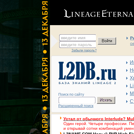
введите имя
Р
введите пароль
Об
Забыли пароль?
И
Н
Х
L
М
Поиск по сайту
С
Расширенный поиск
Устал от обычного Interlude? Mul
Один герой. Четыре профессии. Пе
и открывай сотни комбинаций умен