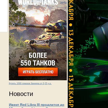
Купить 1000 показов баннера от 0,25 у.е.
Новости
Ивент Red Libra III продлится до