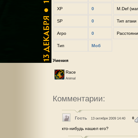
XP
0
M.Def (ма
SP
0
Тип атаки
Агро
0
Расстояни
Тип
Моб
Умения
Race
Animal
Комментарии:
Гость
0
13 октября 2009 14:40
кто-нибудь нашел его?