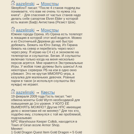
aazelinski
→
Монстры
SleepKnoT писал: "После 4 станов подряд вы
понимаете, что вам не очень то нужна эта
книга". - Для спасения от частых станов надо
делать себе сапортом Elven Elder у которой
есть магия (Баф) Антистана (Резист Шок).
aazelinski
→
Монстры
Южнее города Орена. Из Орена есть телепорт
в локацию в которой этот моб водится. Можно
и из Охотничьей Деревни до неё быстро
добежать. Бежать на Юго-Запад. Из Гирана
бежать на север и перебегать через мост
через реку. Я играю на С4 х1 и экономлю на
телепортах и соулшотах. Бегаю. И соулшоты
включаю только когда на меня несколько
персов агрятся. Мне нравятся Экстремальные
Игры. У мобов тоже должны быть шансы! А на
некоторых серверах РБ на изи в одно окно
убивают. Это не крутая MMORPG-игра, а
казуалка для маленьких девочек. Ровные
парни в такое (и используя соулшоты без
нужды) не играют.
aazelinski
→
Квесты
19 февраля 2009 года Гость писал: "нет
обмена монеты Gold Wyrm необходимой для
повышения до 1го уровня. У КОГО ЕЁ
ВЫМЕНЯТЬ МОЖНО? Другие НПС имеющие
дело с монетами её не меняют." Для тех кто,
подобно ему, столкнулся с той же проблемой,
подсказываю:
NPC Warehouse Keeper Collob, находится в
Town of Giran возле Armor Shop.
Меняет:
1 Gold Dragon Quest Item Gold Dragon = 5 Gold