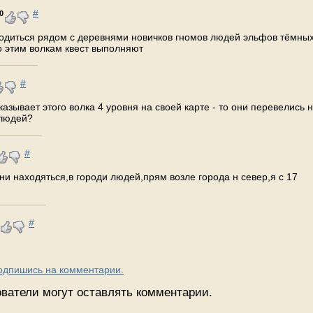
#
0
ходиться рядом с деревнями новичков гномов людей эльфов тёмны
о этим волкам квест выполняют
#
казывает этого волка 4 уровня на своей карте - то они перевелись 
 людей?
#
ни находяться,в городи людей,прям возле города н север,я с 17
#
Подпишись на комментарии.
ватели могут оставлять комментарии.