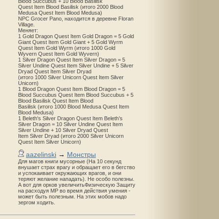
Blood Succubus + 10 Blood Basilisk
Quest Item Blood Basilisk (итого 2000 Blood
Medusa Quest Item Blood Medusa)
NPC Grocer Pano, находится в деревне Floran
Village.
Меняет:
1 Gold Dragon Quest Item Gold Dragon = 5 Gold
Giant Quest Item Gold Giant + 5 Gold Wyrm
Quest Item Gold Wyrm (итого 1000 Gold
Wyvern Quest Item Gold Wyvern)
1 Silver Dragon Quest Item Silver Dragon = 5
Silver Undine Quest Item Silver Undine + 5 Silver
Dryad Quest Item Silver Dryad
(итого 1000 Silver Unicorn Quest Item Silver
Unicorn)
1 Blood Dragon Quest Item Blood Dragon = 5
Blood Succubus Quest Item Blood Succubus + 5
Blood Basilisk Quest Item Blood
Basilisk (итого 1000 Blood Medusa Quest Item
Blood Medusa)
1 Beleth's Silver Dragon Quest Item Beleth’s
Silver Dragon = 10 Silver Undine Quest Item
Silver Undine + 10 Silver Dryad Quest
Item Silver Dryad (итого 2000 Silver Unicorn
Quest Item Silver Unicorn)
aazelinski
→
Монстры
Для магов книги мусорные (На 10 секунд
внушает страх врагу и обращает его в бегство
и успокаивает окружающих врагов, и они
теряют желание нападать). Не особо полезны.
А вот для орков увеличитьФизическую Защиту
на расходуя MP во время действия умения -
может быть полезным. На этих мобов надо
зергом ходить.