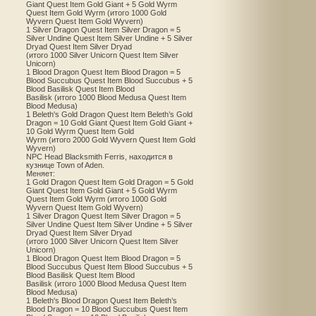
Giant Quest Item Gold Giant + 5 Gold Wyrm
Quest Item Gold Wyrm (итого 1000 Gold
Wyvern Quest Item Gold Wyvern)
1 Silver Dragon Quest Item Silver Dragon = 5
Silver Undine Quest Item Silver Undine + 5 Silver
Dryad Quest Item Silver Dryad
(итого 1000 Silver Unicorn Quest Item Silver
Unicorn)
1 Blood Dragon Quest Item Blood Dragon = 5
Blood Succubus Quest Item Blood Succubus + 5
Blood Basilisk Quest Item Blood
Basilisk (итого 1000 Blood Medusa Quest Item
Blood Medusa)
1 Beleth's Gold Dragon Quest Item Beleth’s Gold
Dragon = 10 Gold Giant Quest Item Gold Giant +
10 Gold Wyrm Quest Item Gold
Wyrm (итого 2000 Gold Wyvern Quest Item Gold
Wyvern)
NPC Head Blacksmith Ferris, находится в
кузнице Town of Aden.
Меняет:
1 Gold Dragon Quest Item Gold Dragon = 5 Gold
Giant Quest Item Gold Giant + 5 Gold Wyrm
Quest Item Gold Wyrm (итого 1000 Gold
Wyvern Quest Item Gold Wyvern)
1 Silver Dragon Quest Item Silver Dragon = 5
Silver Undine Quest Item Silver Undine + 5 Silver
Dryad Quest Item Silver Dryad
(итого 1000 Silver Unicorn Quest Item Silver
Unicorn)
1 Blood Dragon Quest Item Blood Dragon = 5
Blood Succubus Quest Item Blood Succubus + 5
Blood Basilisk Quest Item Blood
Basilisk (итого 1000 Blood Medusa Quest Item
Blood Medusa)
1 Beleth's Blood Dragon Quest Item Beleth’s
Blood Dragon = 10 Blood Succubus Quest Item