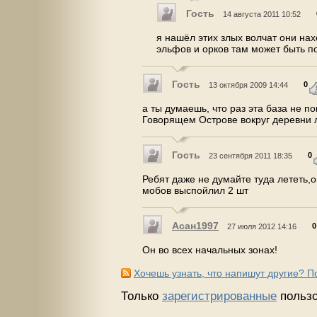
Гость
14 августа 2011 10:52
я нашёл этих злых волчат они на
эльфов и орков там может быть п
Гость
0
13 октября 2009 14:44
а ты думаешь, что раз эта база не по
Говорящем Острове вокруг деревни
Гость
0
23 сентября 2011 18:35
Ребят даже не думайте туда лететь,о
мобов выспойлил 2 шт
Асан1997
0
27 июля 2012 14:16
Он во всех начальных зонах!
Хочешь узнать, что напишут другие? 
Только
зарегистрированные
пользо