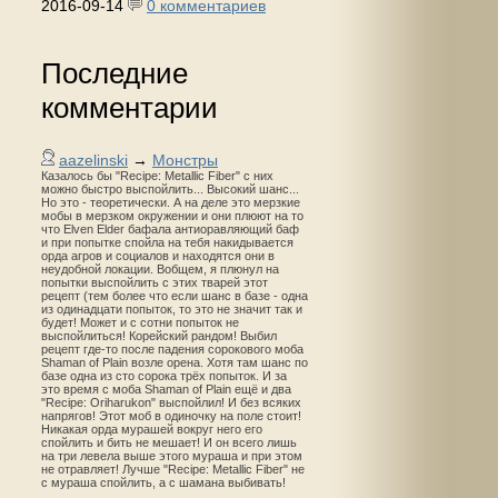
2016-09-14
0 комментариев
Последние
комментарии
aazelinski
→
Монстры
Казалось бы "Recipe: Metallic Fiber" с них
можно быстро выспойлить... Высокий шанс...
Но это - теоретически. А на деле это мерзкие
мобы в мерзком окружении и они плюют на то
что Elven Elder бафала антиоравляющий баф
и при попытке спойла на тебя накидывается
орда агров и социалов и находятся они в
неудобной локации. Вобщем, я плюнул на
попытки выспойлить с этих тварей этот
рецепт (тем более что если шанс в базе - одна
из одинадцати попыток, то это не значит так и
будет! Может и с сотни попыток не
выспойлиться! Корейский рандом! Выбил
рецепт где-то после падения сорокового моба
Shaman of Plain возле орена. Хотя там шанс по
базе одна из сто сорока трёх попыток. И за
это время с моба Shaman of Plain ещё и два
"Recipe: Oriharukon" выспойлил! И без всяких
напрягов! Этот моб в одиночку на поле стоит!
Никакая орда мурашей вокруг него его
спойлить и бить не мешает! И он всего лишь
на три левела выше этого мураша и при этом
не отравляет! Лучше "Recipe: Metallic Fiber" не
с мураша спойлить, а с шамана выбивать!