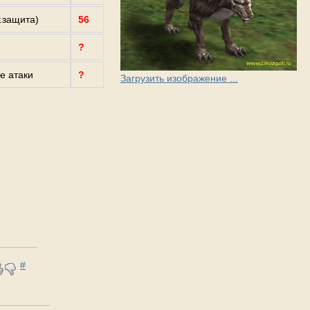
г.защита)
56
?
е атаки
?
Загрузить изображение ...
#