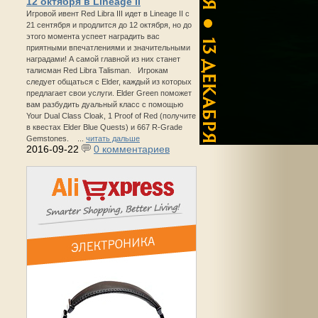
12 октября в Lineage II
Игровой ивент Red Libra III идет в Lineage II с
21 сентября и продлится до 12 октября, но до
этого момента успеет наградить вас
приятными впечатлениями и значительными
наградами! А самой главной из них станет
талисман Red Libra Talisman. Игрокам
следует общаться с Elder, каждый из которых
предлагает свои услуги. Elder Green поможет
вам разбудить дуальный класс с помощью
Your Dual Class Cloak, 1 Proof of Red (получите
в квестах Elder Blue Quests) и 667 R-Grade
Gemstones. ...
читать дальше
2016-09-22
0 комментариев