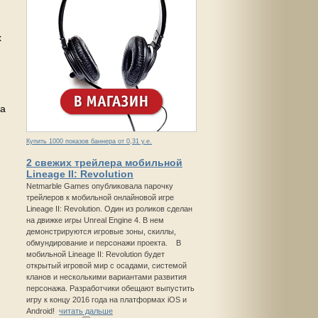
х
на
Купить 1000 показов баннера от 0,31 у.е.
2 свежих трейлера мобильной
Lineage II: Revolution
Netmarble Games опубликовала парочку
трейлеров к мобильной онлайновой игре
Lineage II: Revolution. Один из роликов сделан
на движке игры Unreal Engine 4. В нем
демонстрируются игровые зоны, скиллы,
обмундирование и персонажи проекта. В
мобильной Lineage II: Revolution будет
открытый игровой мир с осадами, системой
кланов и несколькими вариантами развития
персонажа. Разработчики обещают выпустить
игру к концу 2016 года на платформах iOS и
Android!
читать дальше