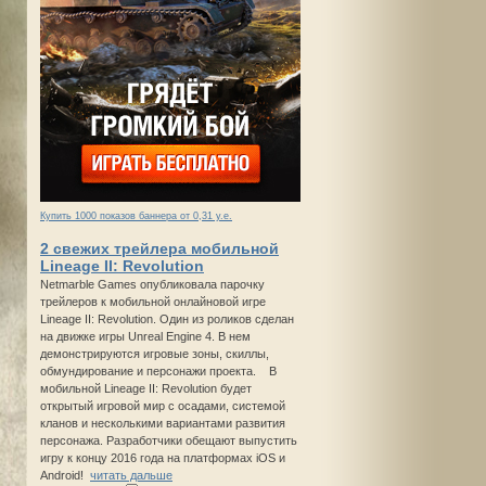
Купить 1000 показов баннера от 0,31 у.е.
2 свежих трейлера мобильной
Lineage II: Revolution
Netmarble Games опубликовала парочку
трейлеров к мобильной онлайновой игре
Lineage II: Revolution. Один из роликов сделан
на движке игры Unreal Engine 4. В нем
демонстрируются игровые зоны, скиллы,
обмундирование и персонажи проекта. В
мобильной Lineage II: Revolution будет
открытый игровой мир с осадами, системой
кланов и несколькими вариантами развития
персонажа. Разработчики обещают выпустить
игру к концу 2016 года на платформах iOS и
Android!
читать дальше