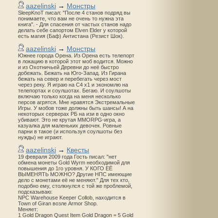
aazelinski
→
Монстры
SleepKnoT писал: "После 4 станов подряд вы
понимаете, что вам не очень то нужна эта
книга". - Для спасения от частых станов надо
делать себе сапортом Elven Elder у которой
есть магия (Баф) Антистана (Резист Шок).
aazelinski
→
Монстры
Южнее города Орена. Из Орена есть телепорт
в локацию в которой этот моб водится. Можно
и из Охотничьей Деревни до неё быстро
добежать. Бежать на Юго-Запад. Из Гирана
бежать на север и перебегать через мост
через реку. Я играю на С4 х1 и экономлю на
телепортах и соулшотах. Бегаю. И соулшоты
включаю только когда на меня несколько
персов агрятся. Мне нравятся Экстремальные
Игры. У мобов тоже должны быть шансы! А на
некоторых серверах РБ на изи в одно окно
убивают. Это не крутая MMORPG-игра, а
казуалка для маленьких девочек. Ровные
парни в такое (и используя соулшоты без
нужды) не играют.
aazelinski
→
Квесты
19 февраля 2009 года Гость писал: "нет
обмена монеты Gold Wyrm необходимой для
повышения до 1го уровня. У КОГО ЕЁ
ВЫМЕНЯТЬ МОЖНО? Другие НПС имеющие
дело с монетами её не меняют." Для тех кто,
подобно ему, столкнулся с той же проблемой,
подсказываю:
NPC Warehouse Keeper Collob, находится в
Town of Giran возле Armor Shop.
Меняет:
1 Gold Dragon Quest Item Gold Dragon = 5 Gold