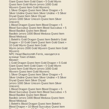
Giant Quest Item Gold Giant + 5 Gold Wyrm
Quest Item Gold Wyrm (итого 1000 Gold
Wyvern Quest Item Gold Wyvern)
1 Silver Dragon Quest Item Silver Dragon = 5
Silver Undine Quest Item Silver Undine + 5 Silver
Dryad Quest Item Silver Dryad
(итого 1000 Silver Unicorn Quest Item Silver
Unicorn)
1 Blood Dragon Quest Item Blood Dragon = 5
Blood Succubus Quest Item Blood Succubus + 5
Blood Basilisk Quest Item Blood
Basilisk (итого 1000 Blood Medusa Quest Item
Blood Medusa)
1 Beleth's Gold Dragon Quest Item Beleth’s Gold
Dragon = 10 Gold Giant Quest Item Gold Giant +
10 Gold Wyrm Quest Item Gold
Wyrm (итого 2000 Gold Wyvern Quest Item Gold
Wyvern)
NPC Head Blacksmith Ferris, находится в
кузнице Town of Aden.
Меняет:
1 Gold Dragon Quest Item Gold Dragon = 5 Gold
Giant Quest Item Gold Giant + 5 Gold Wyrm
Quest Item Gold Wyrm (итого 1000 Gold
Wyvern Quest Item Gold Wyvern)
1 Silver Dragon Quest Item Silver Dragon = 5
Silver Undine Quest Item Silver Undine + 5 Silver
Dryad Quest Item Silver Dryad
(итого 1000 Silver Unicorn Quest Item Silver
Unicorn)
1 Blood Dragon Quest Item Blood Dragon = 5
Blood Succubus Quest Item Blood Succubus + 5
Blood Basilisk Quest Item Blood
Basilisk (итого 1000 Blood Medusa Quest Item
Blood Medusa)
1 Beleth's Blood Dragon Quest Item Beleth’s
Blood Dragon = 10 Blood Succubus Quest Item