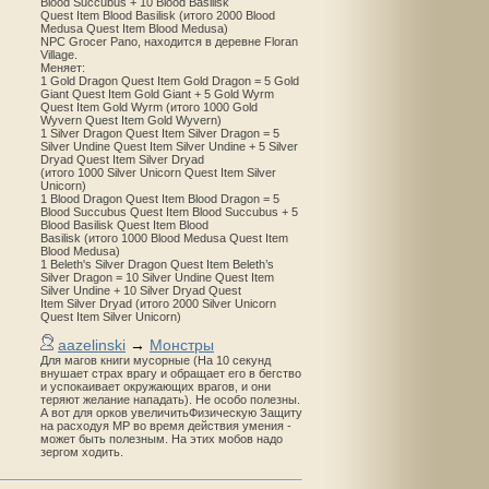
Blood Succubus + 10 Blood Basilisk
Quest Item Blood Basilisk (итого 2000 Blood
Medusa Quest Item Blood Medusa)
NPC Grocer Pano, находится в деревне Floran
Village.
Меняет:
1 Gold Dragon Quest Item Gold Dragon = 5 Gold
Giant Quest Item Gold Giant + 5 Gold Wyrm
Quest Item Gold Wyrm (итого 1000 Gold
Wyvern Quest Item Gold Wyvern)
1 Silver Dragon Quest Item Silver Dragon = 5
Silver Undine Quest Item Silver Undine + 5 Silver
Dryad Quest Item Silver Dryad
(итого 1000 Silver Unicorn Quest Item Silver
Unicorn)
1 Blood Dragon Quest Item Blood Dragon = 5
Blood Succubus Quest Item Blood Succubus + 5
Blood Basilisk Quest Item Blood
Basilisk (итого 1000 Blood Medusa Quest Item
Blood Medusa)
1 Beleth's Silver Dragon Quest Item Beleth’s
Silver Dragon = 10 Silver Undine Quest Item
Silver Undine + 10 Silver Dryad Quest
Item Silver Dryad (итого 2000 Silver Unicorn
Quest Item Silver Unicorn)
aazelinski
→
Монстры
Для магов книги мусорные (На 10 секунд
внушает страх врагу и обращает его в бегство
и успокаивает окружающих врагов, и они
теряют желание нападать). Не особо полезны.
А вот для орков увеличитьФизическую Защиту
на расходуя MP во время действия умения -
может быть полезным. На этих мобов надо
зергом ходить.