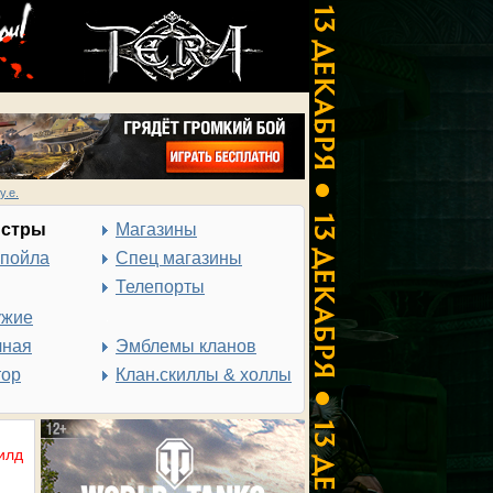
у.е.
нстры
Магазины
спойла
Спец магазины
Телепорты
ужие
чная
Эмблемы кланов
тор
Клан.скиллы & холлы
илд