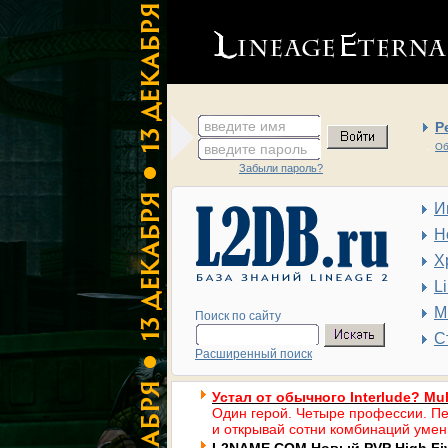
введите имя
Р
введите пароль
Об
Забыли пароль?
И
Н
Х
L
М
Поиск по сайту
С
Расширенный поиск
Устал от обычного Interlude? Mul
Один герой. Четыре профессии. Пе
и открывай сотни комбинаций умен