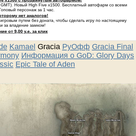
ve x1500 с продвинутым автофармом!
 GMT). Новый High Five x1500. Бесплатный автофарм со всеми
оповый персонаж за 1 час.
оторому нет аналогов!
 игровым путем без доната, чтобы сделать игру по настоящему
и за владение замком!
е от 9,00 у.е. за клик
ude
Kamael
Gracia
РуОфф
Gracia Final
rmony
Информация о GoD: Glory Days
ssic
Epic Tale of Aden