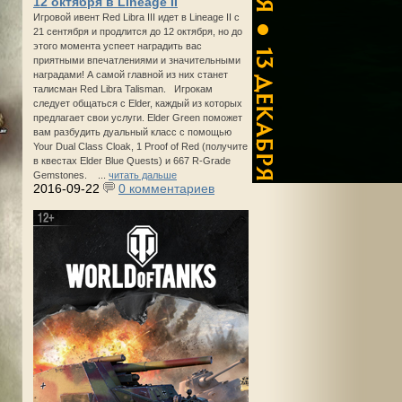
12 октября в Lineage II
Игровой ивент Red Libra III идет в Lineage II с
21 сентября и продлится до 12 октября, но до
этого момента успеет наградить вас
приятными впечатлениями и значительными
наградами! А самой главной из них станет
талисман Red Libra Talisman. Игрокам
следует общаться с Elder, каждый из которых
предлагает свои услуги. Elder Green поможет
вам разбудить дуальный класс с помощью
Your Dual Class Cloak, 1 Proof of Red (получите
в квестах Elder Blue Quests) и 667 R-Grade
Gemstones. ...
читать дальше
2016-09-22
0 комментариев