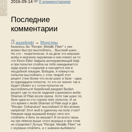
2016-09-14
0 комментариев
Последние
комментарии
aazelinski
→
Монстры
Казалось бы "Recipe: Metallic Fiber" с них
можно быстро выспойлить... Высокий шанс...
Но это - теоретически. А на деле это мерзкие
мобы в мерзком окружении и они плюют на то
что Elven Elder бафала антиоравляющий баф
и при попытке спойла на тебя накидывается
орда агров и социалов и находятся они в
неудобной локации. Вобщем, я плюнул на
попытки выспойлить с этих тварей этот
рецепт (тем более что если шанс в базе - одна
из одинадцати попыток, то это не значит так и
будет! Может и с сотни попыток не
выспойлиться! Корейский рандом! Выбил
рецепт где-то после падения сорокового моба
Shaman of Plain возле орена. Хотя там шанс по
базе одна из сто сорока трёх попыток. И за
это время с моба Shaman of Plain ещё и два
"Recipe: Oriharukon" выспойлил! И без всяких
напрягов! Этот моб в одиночку на поле стоит!
Никакая орда мурашей вокруг него его
спойлить и бить не мешает! И он всего лишь
на три левела выше этого мураша и при этом
не отравляет! Лучше "Recipe: Metallic Fiber" не
с мураша спойлить, а с шамана выбивать!