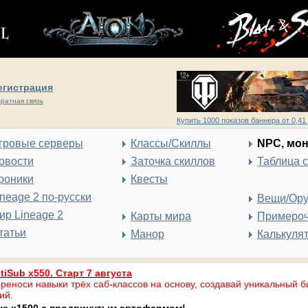
егистрация
ратная связь
Купить 1000 показов баннера от 0,41 
гровые серверы
Классы/Скиллы
NPC, мо
овости
Заточка скиллов
Таблица 
роники
Квесты
ineage 2 по-русски
Вещи/Ор
ир Lineage 2
Карты мира
Примеро
татьи
Манор
Калькуля
tiSub x550. Старт 7 августа
реноси навыки трёх саб-классов на основу, создавай уникальный б
ий.