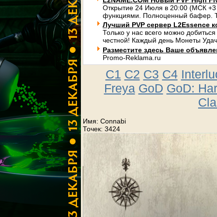
L2NAME.COM Новый PVP High Fi
Открытие 24 Июля в 20:00 (МСК +3
функциями. Полноценный бафер. Т
Лучший PVP сервер L2Essence к
Только у нас всего можно добиться
честной! Каждый день Монеты Удач
Разместите здесь Ваше объявлени
Promo-Reklama.ru
C1
C2
C3
C4
Interl
Freya
GoD
GoD: Ha
Cla
Имя: Connabi
Точек: 3424