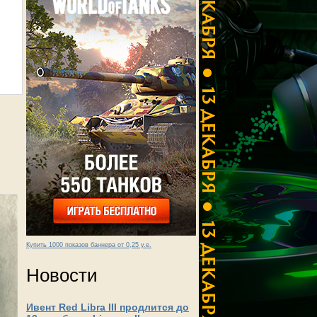
Купить 1000 показов баннера от 0,25 у.е.
Новости
Ивент Red Libra III продлится до