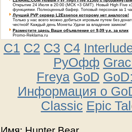
L2NAME.COM Новый PVP High Five x1500 с продвинуты
Открытие 24 Июля в 20:00 (МСК +3 GMT). Новый High Five 
функциями. Полноценный бафер. Топовый персонаж за 1 ча
Лучший PVP сервер L2Essence которому нет аналогов!
Только у нас всего можно добиться игровым путем без донат
честной! Каждый день Монеты Удачи за владение замком!
Разместите здесь Ваше объявление от 9,09 у.е. за клик
Promo-Reklama.ru
C1
C2
C3
C4
Interlud
РуОфф
Graci
Freya
GoD
GoD:
Информация о GoD
Classic
Epic Ta
Имя: Hunter Bear