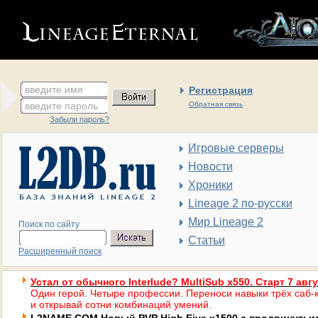
введите имя
Регистрация
введите пароль
Обратная связь
Забыли пароль?
Игровые серверы
Новости
Хроники
Lineage 2 по-русски
Мир Lineage 2
Поиск по сайту
Статьи
Расширенный поиск
Устал от обычного Interlude? MultiSub x550. Старт 7 авг
Один герой. Четыре профессии. Переноси навыки трёх саб-к
и открывай сотни комбинаций умений.