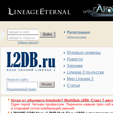
введите имя
Регистрация
введите пароль
Обратная связь
Забыли пароль?
Игровые серверы
Новости
Хроники
Lineage 2 по-русски
Мир Lineage 2
Поиск по сайту
Статьи
Расширенный поиск
Устал от обычного Interlude? MultiSub x550. Старт 7 авг
Один герой. Четыре профессии. Переноси навыки трёх саб-к
и открывай сотни комбинаций умений.