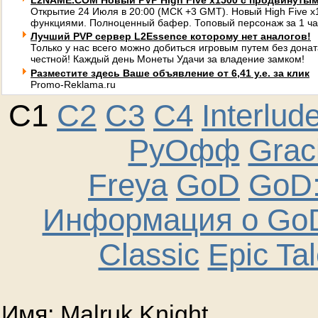
L2NAME.COM Новый PVP High Five x1500 с продвинуты
Открытие 24 Июля в 20:00 (МСК +3 GMT). Новый High Five 
функциями. Полноценный бафер. Топовый персонаж за 1 ча
Лучший PVP сервер L2Essence которому нет аналогов!
Только у нас всего можно добиться игровым путем без донат
честной! Каждый день Монеты Удачи за владение замком!
Разместите здесь Ваше объявление от 6,41 у.е. за клик
Promo-Reklama.ru
C1
C2
C3
C4
Interlud
РуОфф
Graci
Freya
GoD
GoD:
Информация о GoD
Classic
Epic Ta
Имя: Malruk Knight