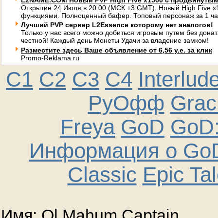
L2NAME.COM Новый PVP High Five x1500 с продвинуты
Открытие 24 Июля в 20:00 (МСК +3 GMT). Новый High Five 
функциями. Полноценный бафер. Топовый персонаж за 1 ча
Лучший PVP сервер L2Essence которому нет аналогов!
Только у нас всего можно добиться игровым путем без донат
честной! Каждый день Монеты Удачи за владение замком!
Разместите здесь Ваше объявление от 6,56 у.е. за клик
Promo-Reklama.ru
C1
C2
C3
C4
Interlud
РуОфф
Graci
Freya
GoD
GoD:
Информация о GoD
Classic
Epic Ta
Имя: Ol Mahum Captain