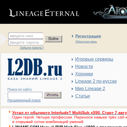
введите имя
Регистрация
введите пароль
Обратная связь
Забыли пароль?
Игровые серверы
Новости
Хроники
Lineage 2 по-русски
Мир Lineage 2
Поиск по сайту
Статьи
Расширенный поиск
Устал от обычного Interlude? MultiSub x550. Старт 7 авг
Один герой. Четыре профессии. Переноси навыки трёх саб-к
и открывай сотни комбинаций умений.