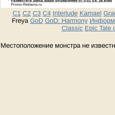
Разместите здесь Ваше объявление от 0,01 у.е. за клик
Promo-Reklama.ru
C1
C2
C3
C4
Interlude
Kamael
Gra
Freya
GoD
GoD: Harmony
Информа
Classic
Epic Tale 
Местоположение монстра не извест