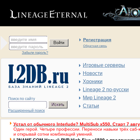
введите имя
Регистрация
введите пароль
Обратная связь
Забыли пароль?
Игровые серверы
Новости
Хроники
Lineage 2 по-русски
Мир Lineage 2
Поиск по сайту
Статьи
Расширенный поиск
Устал от обычного Interlude? MultiSub x550. Старт 7 авг
Один герой. Четыре профессии. Переноси навыки трёх саб-к
и открывай сотни комбинаций умений.