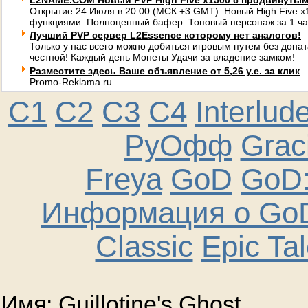
L2NAME.COM Новый PVP High Five x1500 с продвинуты
Открытие 24 Июля в 20:00 (МСК +3 GMT). Новый High Five 
функциями. Полноценный бафер. Топовый персонаж за 1 ча
Лучший PVP сервер L2Essence которому нет аналогов!
Только у нас всего можно добиться игровым путем без донат
честной! Каждый день Монеты Удачи за владение замком!
Разместите здесь Ваше объявление от 5,26 у.е. за клик
Promo-Reklama.ru
C1
C2
C3
C4
Interlud
РуОфф
Graci
Freya
GoD
GoD:
Информация о GoD
Classic
Epic Ta
Имя: Guillotine's Ghost