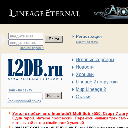
введите имя
Регистрация
введите пароль
Обратная связь
Забыли пароль?
Игровые серверы
Новости
Хроники
Lineage 2 по-русски
Мир Lineage 2
Поиск по сайту
Статьи
Расширенный поиск
Устал от обычного Interlude? MultiSub x550. Старт 7 авг
Один герой. Четыре профессии. Переноси навыки трёх саб-к
и открывай сотни комбинаций умений.