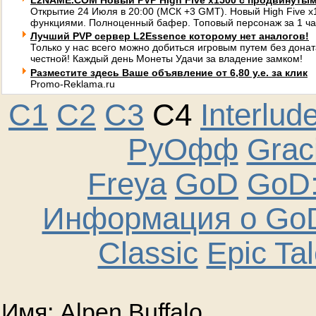
L2NAME.COM Новый PVP High Five x1500 с продвинуты
Открытие 24 Июля в 20:00 (МСК +3 GMT). Новый High Five 
функциями. Полноценный бафер. Топовый персонаж за 1 ча
Лучший PVP сервер L2Essence которому нет аналогов!
Только у нас всего можно добиться игровым путем без донат
честной! Каждый день Монеты Удачи за владение замком!
Разместите здесь Ваше объявление от 6,80 у.е. за клик
Promo-Reklama.ru
C1
C2
C3
C4
Interlud
РуОфф
Graci
Freya
GoD
GoD:
Информация о GoD
Classic
Epic Ta
Имя: Alpen Buffalo