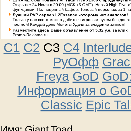
L2NAME.COM Новый PVP High Five x1500 с продвинуты
Открытие 24 Июля в 20:00 (МСК +3 GMT). Новый High Five 
функциями. Полноценный бафер. Топовый персонаж за 1 ча
Лучший PVP сервер L2Essence которому нет аналогов!
Только у нас всего можно добиться игровым путем без донат
честной! Каждый день Монеты Удачи за владение замком!
Разместите здесь Ваше объявление от 5,32 у.е. за клик
Promo-Reklama.ru
C1
C2
C3
C4
Interlud
РуОфф
Graci
Freya
GoD
GoD:
Информация о GoD
Classic
Epic Ta
Имя: Giant Toad