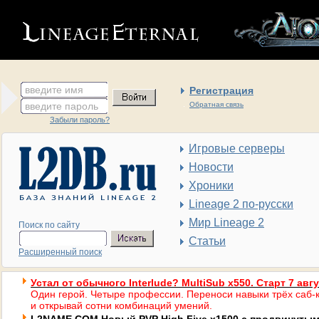
введите имя
Регистрация
введите пароль
Обратная связь
Забыли пароль?
Игровые серверы
Новости
Хроники
Lineage 2 по-русски
Мир Lineage 2
Поиск по сайту
Статьи
Расширенный поиск
Устал от обычного Interlude? MultiSub x550. Старт 7 авг
Один герой. Четыре профессии. Переноси навыки трёх саб-к
и открывай сотни комбинаций умений.