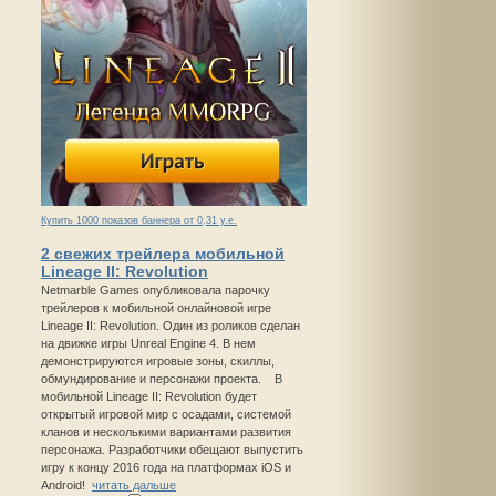
Купить 1000 показов баннера от 0,31 у.е.
2 свежих трейлера мобильной
Lineage II: Revolution
Netmarble Games опубликовала парочку
трейлеров к мобильной онлайновой игре
Lineage II: Revolution. Один из роликов сделан
на движке игры Unreal Engine 4. В нем
демонстрируются игровые зоны, скиллы,
обмундирование и персонажи проекта. В
мобильной Lineage II: Revolution будет
открытый игровой мир с осадами, системой
кланов и несколькими вариантами развития
персонажа. Разработчики обещают выпустить
игру к концу 2016 года на платформах iOS и
Android!
читать дальше