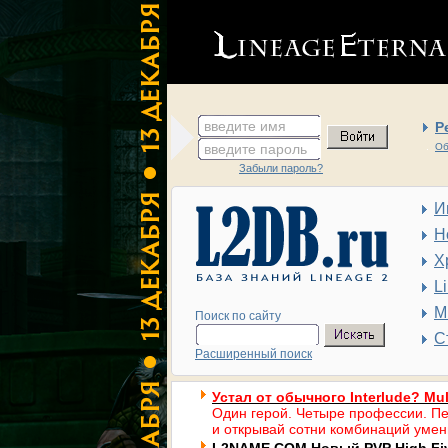
введите имя
Р
введите пароль
Об
Забыли пароль?
И
Н
Х
L
М
Поиск по сайту
С
Расширенный поиск
Устал от обычного Interlude? Mul
Один герой. Четыре профессии. Пе
и открывай сотни комбинаций умен