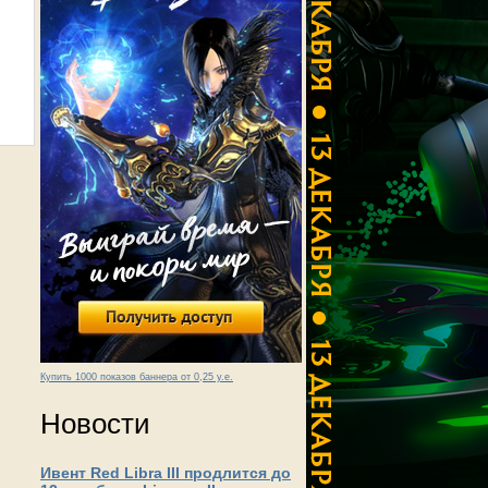
Купить 1000 показов баннера от 0,25 у.е.
Новости
Ивент Red Libra III продлится до