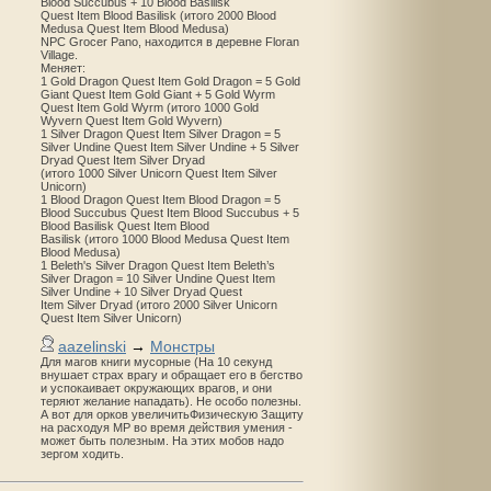
Blood Succubus + 10 Blood Basilisk
Quest Item Blood Basilisk (итого 2000 Blood
Medusa Quest Item Blood Medusa)
NPC Grocer Pano, находится в деревне Floran
Village.
Меняет:
1 Gold Dragon Quest Item Gold Dragon = 5 Gold
Giant Quest Item Gold Giant + 5 Gold Wyrm
Quest Item Gold Wyrm (итого 1000 Gold
Wyvern Quest Item Gold Wyvern)
1 Silver Dragon Quest Item Silver Dragon = 5
Silver Undine Quest Item Silver Undine + 5 Silver
Dryad Quest Item Silver Dryad
(итого 1000 Silver Unicorn Quest Item Silver
Unicorn)
1 Blood Dragon Quest Item Blood Dragon = 5
Blood Succubus Quest Item Blood Succubus + 5
Blood Basilisk Quest Item Blood
Basilisk (итого 1000 Blood Medusa Quest Item
Blood Medusa)
1 Beleth's Silver Dragon Quest Item Beleth’s
Silver Dragon = 10 Silver Undine Quest Item
Silver Undine + 10 Silver Dryad Quest
Item Silver Dryad (итого 2000 Silver Unicorn
Quest Item Silver Unicorn)
aazelinski
→
Монстры
Для магов книги мусорные (На 10 секунд
внушает страх врагу и обращает его в бегство
и успокаивает окружающих врагов, и они
теряют желание нападать). Не особо полезны.
А вот для орков увеличитьФизическую Защиту
на расходуя MP во время действия умения -
может быть полезным. На этих мобов надо
зергом ходить.