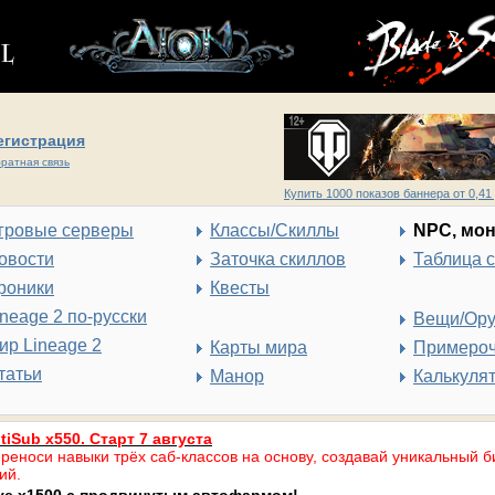
егистрация
ратная связь
Купить 1000 показов баннера от 0,41 
гровые серверы
Классы/Скиллы
NPC, мо
овости
Заточка скиллов
Таблица 
роники
Квесты
ineage 2 по-русски
Вещи/Ор
ир Lineage 2
Карты мира
Примеро
татьи
Манор
Калькуля
tiSub x550. Старт 7 августа
реноси навыки трёх саб-классов на основу, создавай уникальный б
ий.