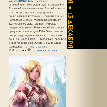
12 октября в Lineage II
Игровой ивент Red Libra III идет в Lineage II с
21 сентября и продлится до 12 октября, но до
этого момента успеет наградить вас
приятными впечатлениями и значительными
наградами! А самой главной из них станет
талисман Red Libra Talisman. Игрокам
следует общаться с Elder, каждый из которых
предлагает свои услуги. Elder Green поможет
вам разбудить дуальный класс с помощью
Your Dual Class Cloak, 1 Proof of Red (получите
в квестах Elder Blue Quests) и 667 R-Grade
Gemstones. ...
читать дальше
2016-09-22
0 комментариев