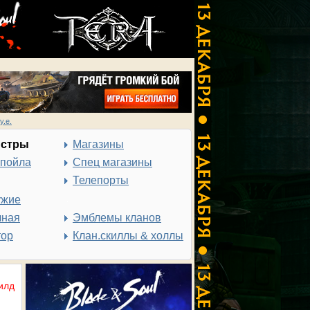
у.е.
нстры
Магазины
спойла
Спец магазины
Телепорты
ужие
чная
Эмблемы кланов
тор
Клан.скиллы & холлы
илд