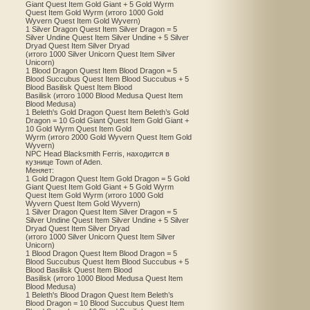
Giant Quest Item Gold Giant + 5 Gold Wyrm
Quest Item Gold Wyrm (итого 1000 Gold
Wyvern Quest Item Gold Wyvern)
1 Silver Dragon Quest Item Silver Dragon = 5
Silver Undine Quest Item Silver Undine + 5 Silver
Dryad Quest Item Silver Dryad
(итого 1000 Silver Unicorn Quest Item Silver
Unicorn)
1 Blood Dragon Quest Item Blood Dragon = 5
Blood Succubus Quest Item Blood Succubus + 5
Blood Basilisk Quest Item Blood
Basilisk (итого 1000 Blood Medusa Quest Item
Blood Medusa)
1 Beleth's Gold Dragon Quest Item Beleth’s Gold
Dragon = 10 Gold Giant Quest Item Gold Giant +
10 Gold Wyrm Quest Item Gold
Wyrm (итого 2000 Gold Wyvern Quest Item Gold
Wyvern)
NPC Head Blacksmith Ferris, находится в
кузнице Town of Aden.
Меняет:
1 Gold Dragon Quest Item Gold Dragon = 5 Gold
Giant Quest Item Gold Giant + 5 Gold Wyrm
Quest Item Gold Wyrm (итого 1000 Gold
Wyvern Quest Item Gold Wyvern)
1 Silver Dragon Quest Item Silver Dragon = 5
Silver Undine Quest Item Silver Undine + 5 Silver
Dryad Quest Item Silver Dryad
(итого 1000 Silver Unicorn Quest Item Silver
Unicorn)
1 Blood Dragon Quest Item Blood Dragon = 5
Blood Succubus Quest Item Blood Succubus + 5
Blood Basilisk Quest Item Blood
Basilisk (итого 1000 Blood Medusa Quest Item
Blood Medusa)
1 Beleth's Blood Dragon Quest Item Beleth’s
Blood Dragon = 10 Blood Succubus Quest Item