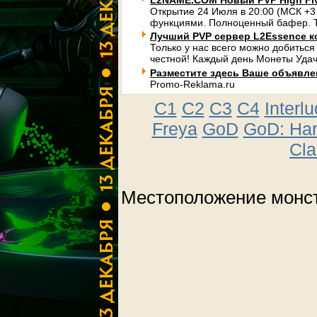
L2NAME.COM Новый PVP High Fi
Открытие 24 Июля в 20:00 (МСК +3
функциями. Полноценный бафер. Т
Лучший PVP сервер L2Essence к
Только у нас всего можно добиться
честной! Каждый день Монеты Удач
Разместите здесь Ваше объявлени
Promo-Reklama.ru
C1
C2
C3
C4
Interl
Freya
GoD
GoD: Ha
Cla
Местоположение монст