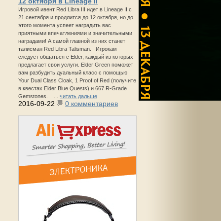
12 октября в Lineage II
Игровой ивент Red Libra III идет в Lineage II с
21 сентября и продлится до 12 октября, но до
этого момента успеет наградить вас
приятными впечатлениями и значительными
наградами! А самой главной из них станет
талисман Red Libra Talisman. Игрокам
следует общаться с Elder, каждый из которых
предлагает свои услуги. Elder Green поможет
вам разбудить дуальный класс с помощью
Your Dual Class Cloak, 1 Proof of Red (получите
в квестах Elder Blue Quests) и 667 R-Grade
Gemstones. ...
читать дальше
2016-09-22
0 комментариев