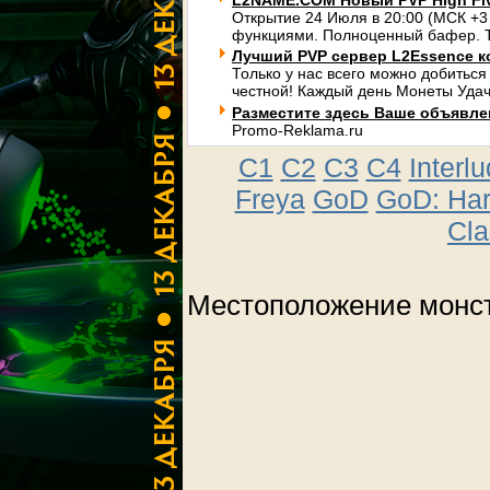
L2NAME.COM Новый PVP High Fi
Открытие 24 Июля в 20:00 (МСК +3
функциями. Полноценный бафер. Т
Лучший PVP сервер L2Essence к
Только у нас всего можно добиться
честной! Каждый день Монеты Удач
Разместите здесь Ваше объявлени
Promo-Reklama.ru
C1
C2
C3
C4
Interl
Freya
GoD
GoD: Ha
Cla
Местоположение монст