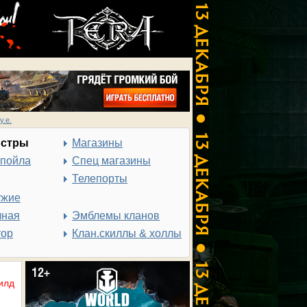
у.е.
нстры
Магазины
спойла
Спец магазины
Телепорты
ужие
чная
Эмблемы кланов
тор
Клан.скиллы & холлы
илд