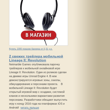
Купить 1000 показов баннера от 0,31 у.е.
2 свежих трейлера мобильной
Lineage II: Revolution
Netmarble Games опубликовала парочку
трейлеров к мобильной онлайновой игре
Lineage II: Revolution. Один из роликов сделан
на движке игры Unreal Engine 4. В нем
демонстрируются игровые зоны, скиллы,
обмундирование и персонажи проекта. В
мобильной Lineage II: Revolution будет
открытый игровой мир с осадами, системой
кланов и несколькими вариантами развития
персонажа. Разработчики обещают выпустить
игру к концу 2016 года на платформах iOS и
Android!
читать дальше