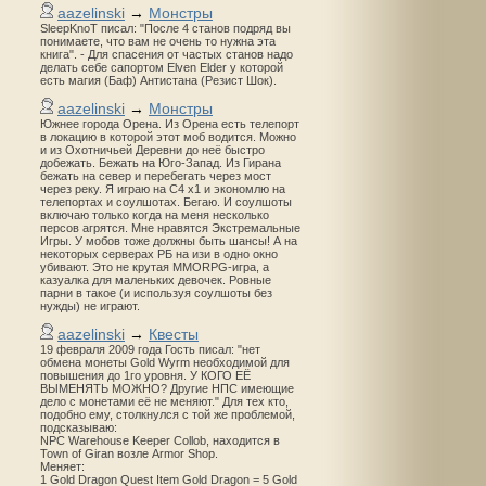
aazelinski
→
Монстры
SleepKnoT писал: "После 4 станов подряд вы
понимаете, что вам не очень то нужна эта
книга". - Для спасения от частых станов надо
делать себе сапортом Elven Elder у которой
есть магия (Баф) Антистана (Резист Шок).
aazelinski
→
Монстры
Южнее города Орена. Из Орена есть телепорт
в локацию в которой этот моб водится. Можно
и из Охотничьей Деревни до неё быстро
добежать. Бежать на Юго-Запад. Из Гирана
бежать на север и перебегать через мост
через реку. Я играю на С4 х1 и экономлю на
телепортах и соулшотах. Бегаю. И соулшоты
включаю только когда на меня несколько
персов агрятся. Мне нравятся Экстремальные
Игры. У мобов тоже должны быть шансы! А на
некоторых серверах РБ на изи в одно окно
убивают. Это не крутая MMORPG-игра, а
казуалка для маленьких девочек. Ровные
парни в такое (и используя соулшоты без
нужды) не играют.
aazelinski
→
Квесты
19 февраля 2009 года Гость писал: "нет
обмена монеты Gold Wyrm необходимой для
повышения до 1го уровня. У КОГО ЕЁ
ВЫМЕНЯТЬ МОЖНО? Другие НПС имеющие
дело с монетами её не меняют." Для тех кто,
подобно ему, столкнулся с той же проблемой,
подсказываю:
NPC Warehouse Keeper Collob, находится в
Town of Giran возле Armor Shop.
Меняет:
1 Gold Dragon Quest Item Gold Dragon = 5 Gold