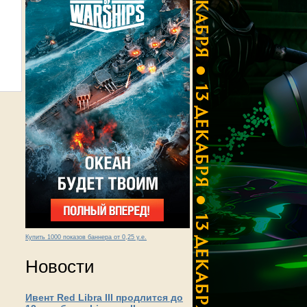
Купить 1000 показов баннера от 0,25 у.е.
Новости
Ивент Red Libra III продлится до