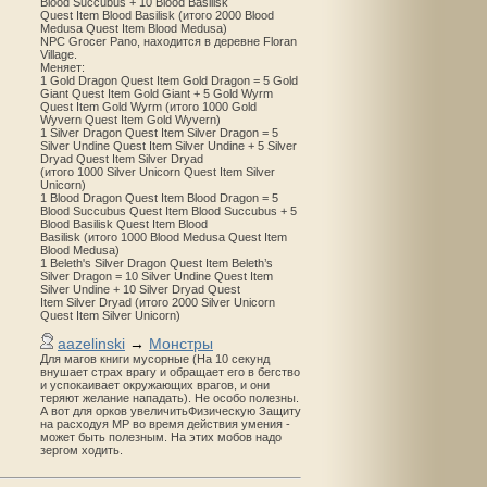
Blood Succubus + 10 Blood Basilisk
Quest Item Blood Basilisk (итого 2000 Blood
Medusa Quest Item Blood Medusa)
NPC Grocer Pano, находится в деревне Floran
Village.
Меняет:
1 Gold Dragon Quest Item Gold Dragon = 5 Gold
Giant Quest Item Gold Giant + 5 Gold Wyrm
Quest Item Gold Wyrm (итого 1000 Gold
Wyvern Quest Item Gold Wyvern)
1 Silver Dragon Quest Item Silver Dragon = 5
Silver Undine Quest Item Silver Undine + 5 Silver
Dryad Quest Item Silver Dryad
(итого 1000 Silver Unicorn Quest Item Silver
Unicorn)
1 Blood Dragon Quest Item Blood Dragon = 5
Blood Succubus Quest Item Blood Succubus + 5
Blood Basilisk Quest Item Blood
Basilisk (итого 1000 Blood Medusa Quest Item
Blood Medusa)
1 Beleth's Silver Dragon Quest Item Beleth’s
Silver Dragon = 10 Silver Undine Quest Item
Silver Undine + 10 Silver Dryad Quest
Item Silver Dryad (итого 2000 Silver Unicorn
Quest Item Silver Unicorn)
aazelinski
→
Монстры
Для магов книги мусорные (На 10 секунд
внушает страх врагу и обращает его в бегство
и успокаивает окружающих врагов, и они
теряют желание нападать). Не особо полезны.
А вот для орков увеличитьФизическую Защиту
на расходуя MP во время действия умения -
может быть полезным. На этих мобов надо
зергом ходить.