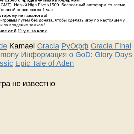
ve x1500 с продвинутым автофармом!
 GMT). Новый High Five x1500. Бесплатный автофарм со всеми
оповый персонаж за 1 час.
оторому нет аналогов!
 игровым путем без доната, чтобы сделать игру по настоящему
и за владение замком!
е от 8,11 у.е. за клик
ude
Kamael
Gracia
РуОфф
Gracia Final
rmony
Информация о GoD: Glory Days
ssic
Epic Tale of Aden
ра не известно