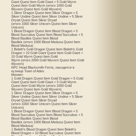
Giant Quest Item Gold Giant + 5 Gold Wyrm
Quest Item Gold Wyrm (итого 1000 Gold
Wyvern Quest Item Gold Wyvern)
1 Silver Dragon Quest Item Silver Dragon = 5
Silver Undine Quest Item Silver Undine + 5 Silver
Dryad Quest Item Silver Dryad
(итого 1000 Silver Unicorn Quest Item Silver
Unicorn)
1 Blood Dragon Quest Item Blood Dragon = 5
Blood Succubus Quest Item Blood Succubus + 5
Blood Basilisk Quest Item Blood
Basilisk (итого 1000 Blood Medusa Quest Item
Blood Medusa)
1 Beleth's Gold Dragon Quest Item Beleth’s Gold
Dragon = 10 Gold Giant Quest Item Gold Giant +
10 Gold Wyrm Quest Item Gold
Wyrm (итого 2000 Gold Wyvern Quest Item Gold
Wyvern)
NPC Head Blacksmith Ferris, находится в
кузнице Town of Aden.
Меняет:
1 Gold Dragon Quest Item Gold Dragon = 5 Gold
Giant Quest Item Gold Giant + 5 Gold Wyrm
Quest Item Gold Wyrm (итого 1000 Gold
Wyvern Quest Item Gold Wyvern)
1 Silver Dragon Quest Item Silver Dragon = 5
Silver Undine Quest Item Silver Undine + 5 Silver
Dryad Quest Item Silver Dryad
(итого 1000 Silver Unicorn Quest Item Silver
Unicorn)
1 Blood Dragon Quest Item Blood Dragon = 5
Blood Succubus Quest Item Blood Succubus + 5
Blood Basilisk Quest Item Blood
Basilisk (итого 1000 Blood Medusa Quest Item
Blood Medusa)
1 Beleth's Blood Dragon Quest Item Beleth’s
Blood Dragon = 10 Blood Succubus Quest Item