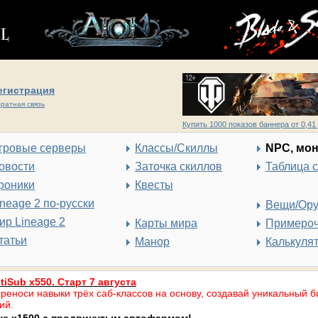
егистрация
ратная связь
Купить 1000 показов баннера от 0,41 
гровые серверы
Классы/Скиллы
NPC, мо
овости
Заточка скиллов
Таблица 
роники
Квесты
ineage 2 по-русски
Вещи/Ор
ир Lineage 2
Карты мира
Примеро
татьи
Манор
Калькуля
tiSub x550. Старт 7 августа
реноси навыки трёх саб-классов на основу, создавай уникальный б
ий.