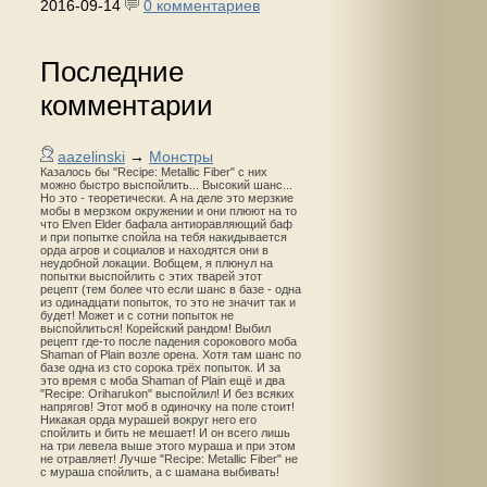
2016-09-14
0 комментариев
Последние
комментарии
aazelinski
→
Монстры
Казалось бы "Recipe: Metallic Fiber" с них
можно быстро выспойлить... Высокий шанс...
Но это - теоретически. А на деле это мерзкие
мобы в мерзком окружении и они плюют на то
что Elven Elder бафала антиоравляющий баф
и при попытке спойла на тебя накидывается
орда агров и социалов и находятся они в
неудобной локации. Вобщем, я плюнул на
попытки выспойлить с этих тварей этот
рецепт (тем более что если шанс в базе - одна
из одинадцати попыток, то это не значит так и
будет! Может и с сотни попыток не
выспойлиться! Корейский рандом! Выбил
рецепт где-то после падения сорокового моба
Shaman of Plain возле орена. Хотя там шанс по
базе одна из сто сорока трёх попыток. И за
это время с моба Shaman of Plain ещё и два
"Recipe: Oriharukon" выспойлил! И без всяких
напрягов! Этот моб в одиночку на поле стоит!
Никакая орда мурашей вокруг него его
спойлить и бить не мешает! И он всего лишь
на три левела выше этого мураша и при этом
не отравляет! Лучше "Recipe: Metallic Fiber" не
с мураша спойлить, а с шамана выбивать!