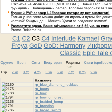
L2NAME.COM Новый PVP High Five x1500 с продвинуты
Открытие 24 Июля в 20:00 (МСК +3 GMT). Новый High Five 
функциями. Полноценный бафер. Топовый персонаж за 1 ча
Лучший PVP сервер L2Essence которому нет аналогов!
Только у нас всего можно добиться игровым путем без донат
честной! Каждый день Монеты Удачи за владение замком!
Разместите здесь Ваше объявление от 5,56 у.е. за клик
Promo-Reklama.ru
C1
C2
C3
C4
Interlude
Kamael
Gra
Freya
GoD
GoD: Harmony
Информа
Classic
Epic Tale 
Оружие
Броня
Сеты
Бижутерия
Рецепты
Книги (spellbooks
1 Ур
2 Ур
3 Ур
4 Ур
5 Ур
6 Ур
7 Ур
8 Ур
9 Ур
Название
rp_blue_diamond_necklace
rp_boots
rp_bow
rp_bow_of_forest
rp_braided_hemp
rp_brandish
rp_broad_sword