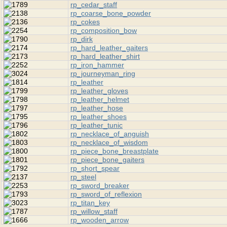
rp_cedar_staff
rp_coarse_bone_powder
rp_cokes
rp_composition_bow
rp_dirk
rp_hard_leather_gaiters
rp_hard_leather_shirt
rp_iron_hammer
rp_journeyman_ring
rp_leather
rp_leather_gloves
rp_leather_helmet
rp_leather_hose
rp_leather_shoes
rp_leather_tunic
rp_necklace_of_anguish
rp_necklace_of_wisdom
rp_piece_bone_breastplate
rp_piece_bone_gaiters
rp_short_spear
rp_steel
rp_sword_breaker
rp_sword_of_reflexion
rp_titan_key
rp_willow_staff
rp_wooden_arrow