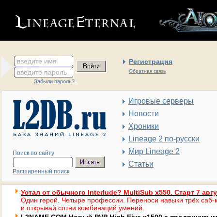
введите имя
Регистрация
введите пароль
Обратная связь
Забыли пароль?
Игровые серверы
Новости
Хроники
Lineage 2 по-русски
Мир Lineage 2
Поиск по сайту
Статьи
Расширенный поиск
Устал от обычного Interlude? MultiSub x550. Старт 7 авг
Один герой. Четыре профессии. Переноси навыки трёх саб-к
и открывай сотни комбинаций умений.