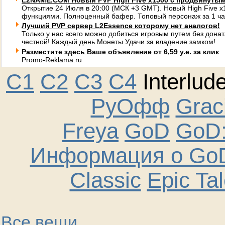
L2NAME.COM Новый PVP High Five x1500 с продвинуты
Открытие 24 Июля в 20:00 (МСК +3 GMT). Новый High Five 
функциями. Полноценный бафер. Топовый персонаж за 1 ча
Лучший PVP сервер L2Essence которому нет аналогов!
Только у нас всего можно добиться игровым путем без донат
честной! Каждый день Монеты Удачи за владение замком!
Разместите здесь Ваше объявление от 6,59 у.е. за клик
Promo-Reklama.ru
C1
C2
C3
C4
Interlud
РуОфф
Graci
Freya
GoD
GoD:
Информация о GoD
Classic
Epic Ta
Все вещи