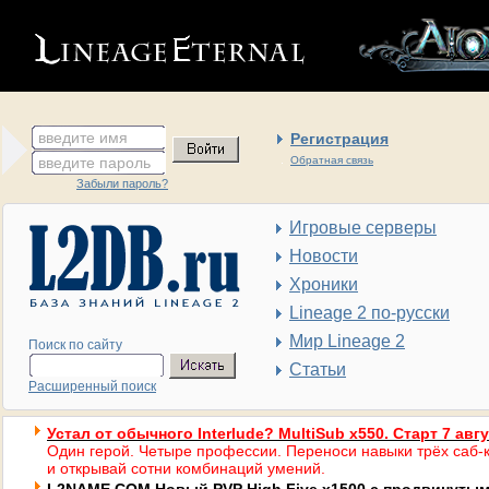
введите имя
Регистрация
введите пароль
Обратная связь
Забыли пароль?
Игровые серверы
Новости
Хроники
Lineage 2 по-русски
Мир Lineage 2
Поиск по сайту
Статьи
Расширенный поиск
Устал от обычного Interlude? MultiSub x550. Старт 7 авг
Один герой. Четыре профессии. Переноси навыки трёх саб-к
и открывай сотни комбинаций умений.