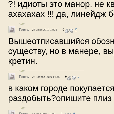
?! идиоты это манор, не к
ахахахах !!! да, линейдж б
Гость
#
0
28 июня 2010 18:24
Вышеотписавшийся обозн
существу, но в манере, в
кретин.
Гость
#
0
28 ноября 2010 14:35
в каком городе покупаетс
раздобыть?опишите плиз п
Гость
#
0
14 мая 2011 15:22