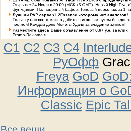
L2NAME.COM Новый PVP High Five x1500 с продвинуты
Открытие 24 Июля в 20:00 (МСК +3 GMT). Новый High Five 
функциями. Полноценный бафер. Топовый персонаж за 1 ча
Лучший PVP сервер L2Essence которому нет аналогов!
Только у нас всего можно добиться игровым путем без донат
честной! Каждый день Монеты Удачи за владение замком!
Разместите здесь Ваше объявление от 8,67 у.е. за клик
Promo-Reklama.ru
C1
C2
C3
C4
Interlud
РуОфф
Graci
Freya
GoD
GoD:
Информация о GoD
Classic
Epic Ta
Все вещи