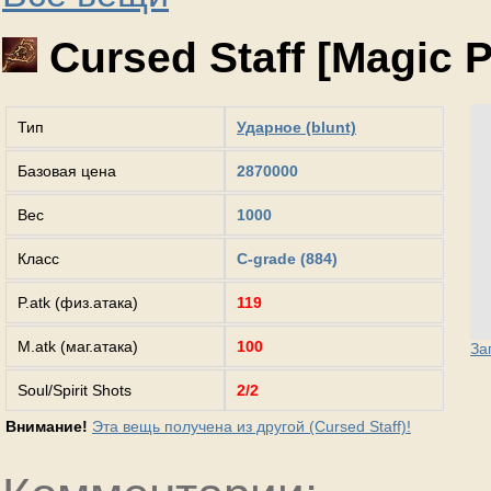
Cursed Staff [Magic 
Тип
Ударное (blunt)
Базовая цена
2870000
Вес
1000
Класс
C-grade (884)
P.atk (физ.атака)
119
M.atk (маг.атака)
100
За
Soul/Spirit Shots
2/2
Внимание!
Эта вещь получена из другой (Cursed Staff)!