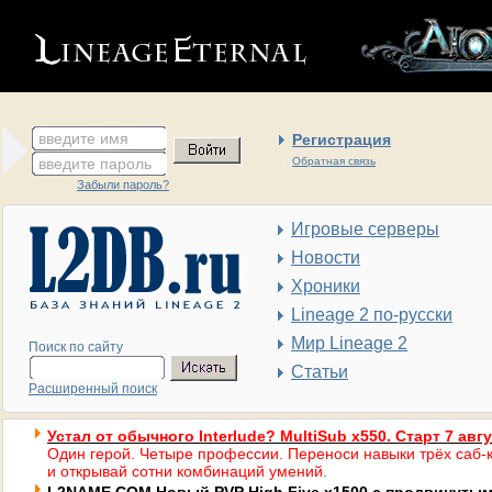
введите имя
Регистрация
введите пароль
Обратная связь
Забыли пароль?
Игровые серверы
Новости
Хроники
Lineage 2 по-русски
Мир Lineage 2
Поиск по сайту
Статьи
Расширенный поиск
Устал от обычного Interlude? MultiSub x550. Старт 7 авг
Один герой. Четыре профессии. Переноси навыки трёх саб-к
и открывай сотни комбинаций умений.