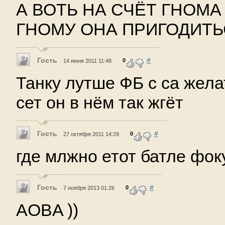
А ВОТЬ НА СЧЁТ ГНОМА
ГНОМУ ОНА ПРИГОДИТЬС
Гость
#
0
14 июня 2011 11:48
Танку лутше ФБ с са жел
сет он в нём так жгёт
Гость
#
0
27 октября 2011 14:29
где млжно етот батле фок
Гость
#
0
7 ноября 2013 01:26
AOBA ))