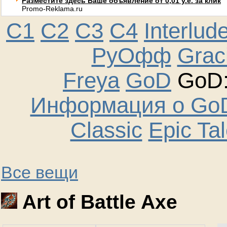
Разместите здесь Ваше объявление от 0,01 у.е. за клик
Promo-Reklama.ru
C1
C2
C3
C4
Interlud
РуОфф
Graci
Freya
GoD
GoD:
Информация о GoD
Classic
Epic Ta
Все вещи
Art of Battle Axe