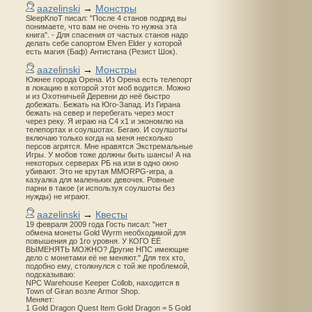
aazelinski
→
Монстры
SleepKnoT писал: "После 4 станов подряд вы
понимаете, что вам не очень то нужна эта
книга". - Для спасения от частых станов надо
делать себе сапортом Elven Elder у которой
есть магия (Баф) Антистана (Резист Шок).
aazelinski
→
Монстры
Южнее города Орена. Из Орена есть телепорт
в локацию в которой этот моб водится. Можно
и из Охотничьей Деревни до неё быстро
добежать. Бежать на Юго-Запад. Из Гирана
бежать на север и перебегать через мост
через реку. Я играю на С4 х1 и экономлю на
телепортах и соулшотах. Бегаю. И соулшоты
включаю только когда на меня несколько
персов агрятся. Мне нравятся Экстремальные
Игры. У мобов тоже должны быть шансы! А на
некоторых серверах РБ на изи в одно окно
убивают. Это не крутая MMORPG-игра, а
казуалка для маленьких девочек. Ровные
парни в такое (и используя соулшоты без
нужды) не играют.
aazelinski
→
Квесты
19 февраля 2009 года Гость писал: "нет
обмена монеты Gold Wyrm необходимой для
повышения до 1го уровня. У КОГО ЕЁ
ВЫМЕНЯТЬ МОЖНО? Другие НПС имеющие
дело с монетами её не меняют." Для тех кто,
подобно ему, столкнулся с той же проблемой,
подсказываю:
NPC Warehouse Keeper Collob, находится в
Town of Giran возле Armor Shop.
Меняет:
1 Gold Dragon Quest Item Gold Dragon = 5 Gold