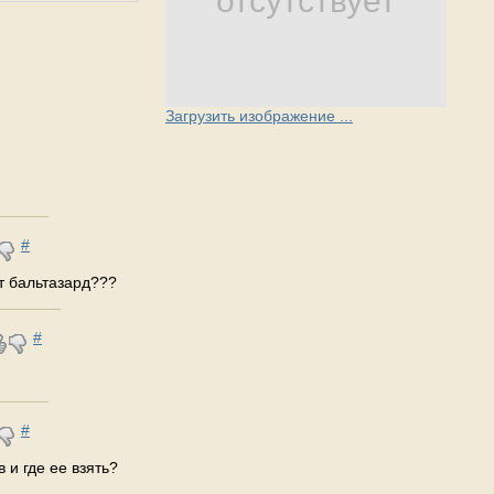
отсутствует
Загрузить изображение ...
#
от бальтазард???
#
#
 и где ее взять?