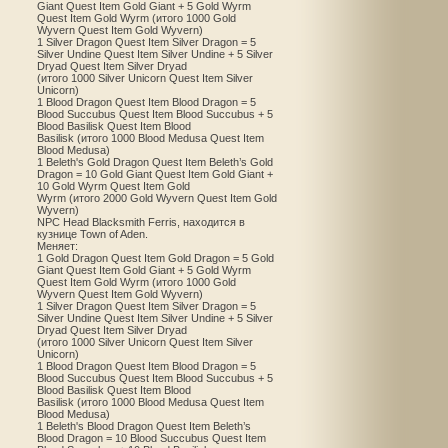
Giant Quest Item Gold Giant + 5 Gold Wyrm
Quest Item Gold Wyrm (итого 1000 Gold
Wyvern Quest Item Gold Wyvern)
1 Silver Dragon Quest Item Silver Dragon = 5
Silver Undine Quest Item Silver Undine + 5 Silver
Dryad Quest Item Silver Dryad
(итого 1000 Silver Unicorn Quest Item Silver
Unicorn)
1 Blood Dragon Quest Item Blood Dragon = 5
Blood Succubus Quest Item Blood Succubus + 5
Blood Basilisk Quest Item Blood
Basilisk (итого 1000 Blood Medusa Quest Item
Blood Medusa)
1 Beleth's Gold Dragon Quest Item Beleth’s Gold
Dragon = 10 Gold Giant Quest Item Gold Giant +
10 Gold Wyrm Quest Item Gold
Wyrm (итого 2000 Gold Wyvern Quest Item Gold
Wyvern)
NPC Head Blacksmith Ferris, находится в
кузнице Town of Aden.
Меняет:
1 Gold Dragon Quest Item Gold Dragon = 5 Gold
Giant Quest Item Gold Giant + 5 Gold Wyrm
Quest Item Gold Wyrm (итого 1000 Gold
Wyvern Quest Item Gold Wyvern)
1 Silver Dragon Quest Item Silver Dragon = 5
Silver Undine Quest Item Silver Undine + 5 Silver
Dryad Quest Item Silver Dryad
(итого 1000 Silver Unicorn Quest Item Silver
Unicorn)
1 Blood Dragon Quest Item Blood Dragon = 5
Blood Succubus Quest Item Blood Succubus + 5
Blood Basilisk Quest Item Blood
Basilisk (итого 1000 Blood Medusa Quest Item
Blood Medusa)
1 Beleth's Blood Dragon Quest Item Beleth’s
Blood Dragon = 10 Blood Succubus Quest Item