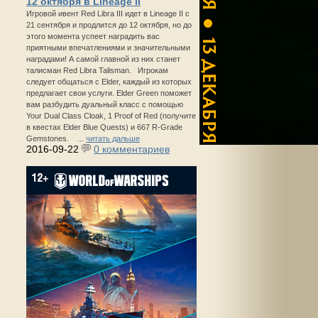
12 октября в Lineage II
Игровой ивент Red Libra III идет в Lineage II с
21 сентября и продлится до 12 октября, но до
этого момента успеет наградить вас
приятными впечатлениями и значительными
наградами! А самой главной из них станет
талисман Red Libra Talisman. Игрокам
следует общаться с Elder, каждый из которых
предлагает свои услуги. Elder Green поможет
вам разбудить дуальный класс с помощью
Your Dual Class Cloak, 1 Proof of Red (получите
в квестах Elder Blue Quests) и 667 R-Grade
Gemstones. ...
читать дальше
2016-09-22
0 комментариев