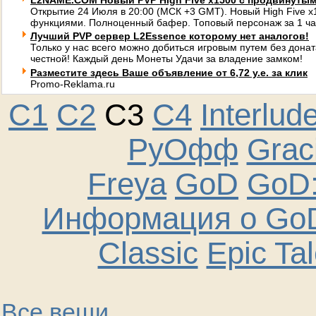
L2NAME.COM Новый PVP High Five x1500 с продвинуты
Открытие 24 Июля в 20:00 (МСК +3 GMT). Новый High Five 
функциями. Полноценный бафер. Топовый персонаж за 1 ча
Лучший PVP сервер L2Essence которому нет аналогов!
Только у нас всего можно добиться игровым путем без донат
честной! Каждый день Монеты Удачи за владение замком!
Разместите здесь Ваше объявление от 6,72 у.е. за клик
Promo-Reklama.ru
C1
C2
C3
C4
Interlud
РуОфф
Graci
Freya
GoD
GoD:
Информация о GoD
Classic
Epic Ta
Все вещи