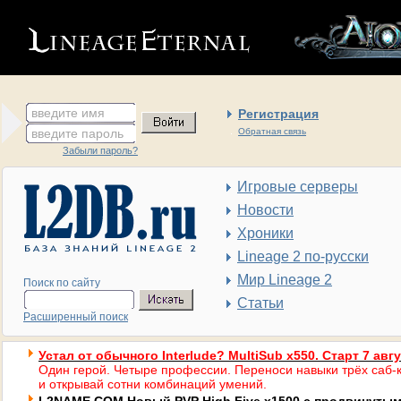
введите имя
Регистрация
введите пароль
Обратная связь
Забыли пароль?
Игровые серверы
Новости
Хроники
Lineage 2 по-русски
Мир Lineage 2
Поиск по сайту
Статьи
Расширенный поиск
Устал от обычного Interlude? MultiSub x550. Старт 7 авг
Один герой. Четыре профессии. Переноси навыки трёх саб-к
и открывай сотни комбинаций умений.