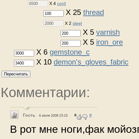
X 4
cord
X 25
thread
X 2
steel
X 5
varnish
X 5
iron_ore
X 6
gemstone_c
X 10
demon's_gloves_fabric
Пересчитать
Комментарии:
Гость
#
0
6 июля 2008 23:15
В рот мне ноги,фак мойоз