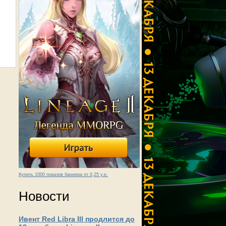
Купить 1000 показов баннера от 0,25 у.е.
Новости
Ивент Red Libra III продлится до