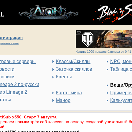
егистрация
ратная связь
Купить 1000 показов баннера от 0,41 
гровые серверы
Классы/Скиллы
NPC, мон
овости
Заточка скиллов
Таблица 
роники
Квесты
ineage 2 по-русски
Вещи/Ор
ир Lineage 2
Карты мира
Примеро
татьи
Манор
Калькуля
tiSub x550. Старт 7 августа
реноси навыки трёх саб-классов на основу, создавай уникальный б
ий.