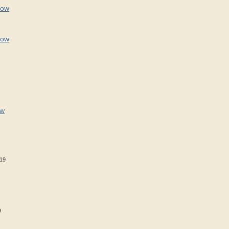
Bow
Bow
ow
/19
9