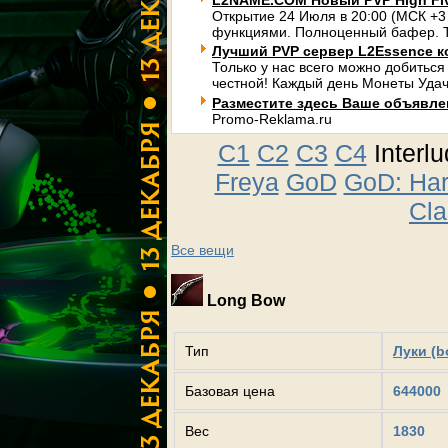
L2NAME.COM Новый PVP High Fi
Открытие 24 Июля в 20:00 (МСК +3
функциями. Полноценный бафер. Т
Лучший PVP сервер L2Essence к
Только у нас всего можно добиться
честной! Каждый день Монеты Удач
Разместите здесь Ваше объявлени
Promo-Reklama.ru
C1
C2
C3
C4
Interl
Freya
GoD
GoD: Ha
Cla
Все вещи
Long Bow
Тип
Луки (b
Базовая цена
644000
Вес
1830