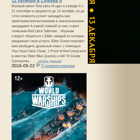
12 октября в Lineage II
Игровой ивент Red Libra III идет в Lineage II с
21 сентября и продлится до 12 октября, но до
этого момента успеет наградить вас
приятными впечатлениями и значительными
наградами! А самой главной из них станет
талисман Red Libra Talisman. Игрокам
следует общаться с Elder, каждый из которых
предлагает свои услуги. Elder Green поможет
вам разбудить дуальный класс с помощью
Your Dual Class Cloak, 1 Proof of Red (получите
в квестах Elder Blue Quests) и 667 R-Grade
Gemstones. ...
читать дальше
2016-09-22
0 комментариев