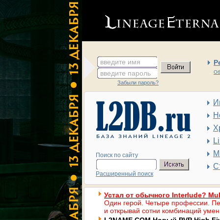
введите имя
Р
введите пароль
Об
Забыли пароль?
И
Н
Х
L
М
Поиск по сайту
С
Расширенный поиск
Устал от обычного Interlude? Mul
Один герой. Четыре профессии. Пе
и открывай сотни комбинаций умен