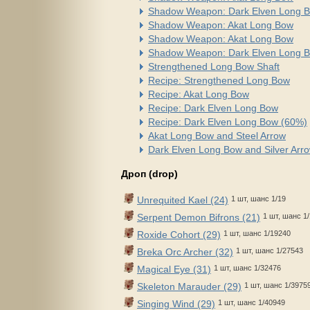
Shadow Weapon: Dark Elven Long 
Shadow Weapon: Akat Long Bow
Shadow Weapon: Akat Long Bow
Shadow Weapon: Dark Elven Long 
Strengthened Long Bow Shaft
Recipe: Strengthened Long Bow
Recipe: Akat Long Bow
Recipe: Dark Elven Long Bow
Recipe: Dark Elven Long Bow (60%)
Akat Long Bow and Steel Arrow
Dark Elven Long Bow and Silver Arr
Дроп (drop)
Unrequited Kael (24)
1 шт, шанс 1/19
Serpent Demon Bifrons (21)
1 шт, шанс 1
Roxide Cohort (29)
1 шт, шанс 1/19240
Breka Orc Archer (32)
1 шт, шанс 1/27543
Magical Eye (31)
1 шт, шанс 1/32476
Skeleton Marauder (29)
1 шт, шанс 1/3975
Singing Wind (29)
1 шт, шанс 1/40949