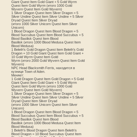
Giant Quest Item Gold Giant + 5 Gold Wyrm
Quest Item Gold Wyrm (итого 1000 Gold
Wyvern Quest Item Gold Wyvern)
1 Silver Dragon Quest Item Silver Dragon = 5
Silver Undine Quest Item Silver Undine + 5 Silver
Dryad Quest Item Silver Dryad
(итого 1000 Silver Unicorn Quest Item Silver
Unicorn)
1 Blood Dragon Quest Item Blood Dragon = 5
Blood Succubus Quest Item Blood Succubus + 5
Blood Basilisk Quest Item Blood
Basilisk (итого 1000 Blood Medusa Quest Item
Blood Medusa)
1 Beleth's Gold Dragon Quest Item Beleth’s Gold
Dragon = 10 Gold Giant Quest Item Gold Giant +
10 Gold Wyrm Quest Item Gold
Wyrm (итого 2000 Gold Wyvern Quest Item Gold
Wyvern)
NPC Head Blacksmith Ferris, находится в
кузнице Town of Aden.
Меняет:
1 Gold Dragon Quest Item Gold Dragon = 5 Gold
Giant Quest Item Gold Giant + 5 Gold Wyrm
Quest Item Gold Wyrm (итого 1000 Gold
Wyvern Quest Item Gold Wyvern)
1 Silver Dragon Quest Item Silver Dragon = 5
Silver Undine Quest Item Silver Undine + 5 Silver
Dryad Quest Item Silver Dryad
(итого 1000 Silver Unicorn Quest Item Silver
Unicorn)
1 Blood Dragon Quest Item Blood Dragon = 5
Blood Succubus Quest Item Blood Succubus + 5
Blood Basilisk Quest Item Blood
Basilisk (итого 1000 Blood Medusa Quest Item
Blood Medusa)
1 Beleth's Blood Dragon Quest Item Beleth’s
Blood Dragon = 10 Blood Succubus Quest Item