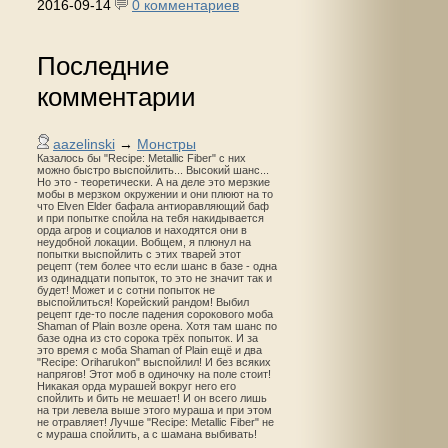
2016-09-14
0 комментариев
Последние
комментарии
aazelinski
→
Монстры
Казалось бы "Recipe: Metallic Fiber" с них
можно быстро выспойлить... Высокий шанс...
Но это - теоретически. А на деле это мерзкие
мобы в мерзком окружении и они плюют на то
что Elven Elder бафала антиоравляющий баф
и при попытке спойла на тебя накидывается
орда агров и социалов и находятся они в
неудобной локации. Вобщем, я плюнул на
попытки выспойлить с этих тварей этот
рецепт (тем более что если шанс в базе - одна
из одинадцати попыток, то это не значит так и
будет! Может и с сотни попыток не
выспойлиться! Корейский рандом! Выбил
рецепт где-то после падения сорокового моба
Shaman of Plain возле орена. Хотя там шанс по
базе одна из сто сорока трёх попыток. И за
это время с моба Shaman of Plain ещё и два
"Recipe: Oriharukon" выспойлил! И без всяких
напрягов! Этот моб в одиночку на поле стоит!
Никакая орда мурашей вокруг него его
спойлить и бить не мешает! И он всего лишь
на три левела выше этого мураша и при этом
не отравляет! Лучше "Recipe: Metallic Fiber" не
с мураша спойлить, а с шамана выбивать!