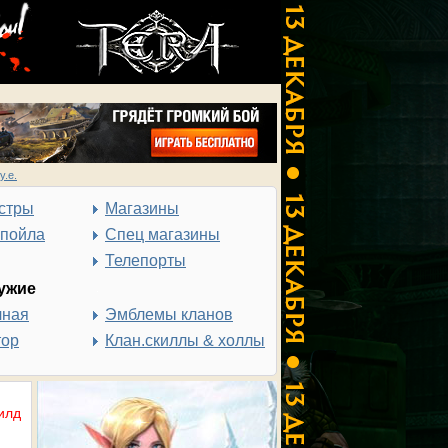
у.е.
стры
Магазины
спойла
Спец магазины
Телепорты
ужие
чная
Эмблемы кланов
тор
Клан.скиллы & холлы
илд