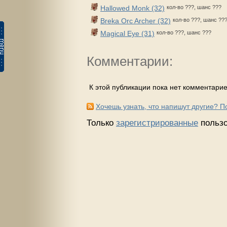
Hallowed Monk (32)
кол-во ???, шанс ???
Breka Orc Archer (32)
кол-во ???, шанс ??
Magical Eye (31)
кол-во ???, шанс ???
Комментарии:
К этой публикации пока нет комментарие
Хочешь узнать, что напишут другие? 
Только
зарегистрированные
пользо