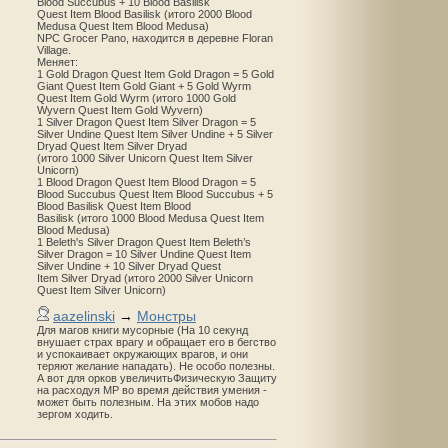
Blood Succubus + 10 Blood Basilisk
Quest Item Blood Basilisk (итого 2000 Blood
Medusa Quest Item Blood Medusa)
NPC Grocer Pano, находится в деревне Floran
Village.
Меняет:
1 Gold Dragon Quest Item Gold Dragon = 5 Gold
Giant Quest Item Gold Giant + 5 Gold Wyrm
Quest Item Gold Wyrm (итого 1000 Gold
Wyvern Quest Item Gold Wyvern)
1 Silver Dragon Quest Item Silver Dragon = 5
Silver Undine Quest Item Silver Undine + 5 Silver
Dryad Quest Item Silver Dryad
(итого 1000 Silver Unicorn Quest Item Silver
Unicorn)
1 Blood Dragon Quest Item Blood Dragon = 5
Blood Succubus Quest Item Blood Succubus + 5
Blood Basilisk Quest Item Blood
Basilisk (итого 1000 Blood Medusa Quest Item
Blood Medusa)
1 Beleth's Silver Dragon Quest Item Beleth’s
Silver Dragon = 10 Silver Undine Quest Item
Silver Undine + 10 Silver Dryad Quest
Item Silver Dryad (итого 2000 Silver Unicorn
Quest Item Silver Unicorn)
aazelinski
→
Монстры
Для магов книги мусорные (На 10 секунд
внушает страх врагу и обращает его в бегство
и успокаивает окружающих врагов, и они
теряют желание нападать). Не особо полезны.
А вот для орков увеличитьФизическую Защиту
на расходуя MP во время действия умения -
может быть полезным. На этих мобов надо
зергом ходить.