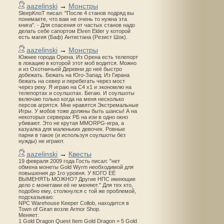
aazelinski
→
Монстры
SleepKnoT писал: "После 4 станов подряд вы
понимаете, что вам не очень то нужна эта
книга". - Для спасения от частых станов надо
делать себе сапортом Elven Elder у которой
есть магия (Баф) Антистана (Резист Шок).
aazelinski
→
Монстры
Южнее города Орена. Из Орена есть телепорт
в локацию в которой этот моб водится. Можно
и из Охотничьей Деревни до неё быстро
добежать. Бежать на Юго-Запад. Из Гирана
бежать на север и перебегать через мост
через реку. Я играю на С4 х1 и экономлю на
телепортах и соулшотах. Бегаю. И соулшоты
включаю только когда на меня несколько
персов агрятся. Мне нравятся Экстремальные
Игры. У мобов тоже должны быть шансы! А на
некоторых серверах РБ на изи в одно окно
убивают. Это не крутая MMORPG-игра, а
казуалка для маленьких девочек. Ровные
парни в такое (и используя соулшоты без
нужды) не играют.
aazelinski
→
Квесты
19 февраля 2009 года Гость писал: "нет
обмена монеты Gold Wyrm необходимой для
повышения до 1го уровня. У КОГО ЕЁ
ВЫМЕНЯТЬ МОЖНО? Другие НПС имеющие
дело с монетами её не меняют." Для тех кто,
подобно ему, столкнулся с той же проблемой,
подсказываю:
NPC Warehouse Keeper Collob, находится в
Town of Giran возле Armor Shop.
Меняет:
1 Gold Dragon Quest Item Gold Dragon = 5 Gold