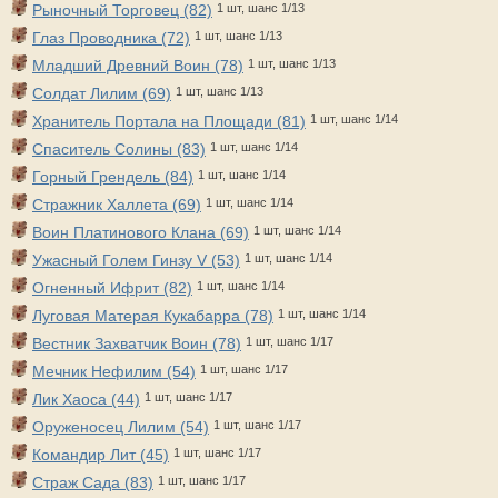
Рыночный Торговец (82)
1 шт, шанс 1/13
Глаз Проводника (72)
1 шт, шанс 1/13
Младший Древний Воин (78)
1 шт, шанс 1/13
Солдат Лилим (69)
1 шт, шанс 1/13
Хранитель Портала на Площади (81)
1 шт, шанс 1/14
Спаситель Солины (83)
1 шт, шанс 1/14
Горный Грендель (84)
1 шт, шанс 1/14
Стражник Халлета (69)
1 шт, шанс 1/14
Воин Платинового Клана (69)
1 шт, шанс 1/14
Ужасный Голем Гинзу V (53)
1 шт, шанс 1/14
Огненный Ифрит (82)
1 шт, шанс 1/14
Луговая Матерая Кукабарра (78)
1 шт, шанс 1/14
Вестник Захватчик Воин (78)
1 шт, шанс 1/17
Мечник Нефилим (54)
1 шт, шанс 1/17
Лик Хаоса (44)
1 шт, шанс 1/17
Оруженосец Лилим (54)
1 шт, шанс 1/17
Командир Лит (45)
1 шт, шанс 1/17
Страж Сада (83)
1 шт, шанс 1/17