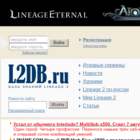
введите имя
Регистрация
введите пароль
Обратная связь
Забыли пароль?
Игровые серверы
Новости
Хроники
Lineage 2 по-русски
Мир Lineage 2
Поиск по сайту
Статьи
Расширенный поиск
Устал от обычного Interlude? MultiSub x550. Старт 7 авг
Один герой. Четыре профессии. Переноси навыки трёх саб-к
и открывай сотни комбинаций умений.