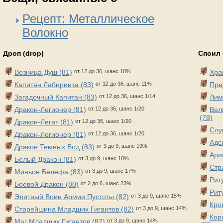
Рецепт: Металлическое
Волокно
Дроп (drop)
Споил 
Возница Душ (81)
от 12 до 36, шанс 18%
Хра
Капитан Лабиринта (83)
от 12 до 36, шанс 11%
Пре
Загадочный Капитан (83)
от 12 до 36, шанс 1/14
Лим
Дракон-Легионер (81)
от 12 до 36, шанс 1/20
Вел
(78)
Дракон-Легат (81)
от 12 до 36, шанс 1/20
Слу
Дракон-Легионер (81)
от 12 до 36, шанс 1/20
Адс
Дракон Темных Вод (83)
от 3 до 9, шанс 19%
Ари
Белый Дракон (81)
от 3 до 9, шанс 18%
Стр
Миньон Белефа (83)
от 3 до 9, шанс 17%
Рит
Боевой Дракон (80)
от 2 до 6, шанс 23%
Рит
Элитный Воин Армии Пустоты (82)
от 3 до 9, шанс 15%
Кро
Старейшина Младших Гигантов (82)
от 3 до 9, шанс 14%
Кор
Маг Младших Гигантов (82)
от 3 до 9, шанс 14%