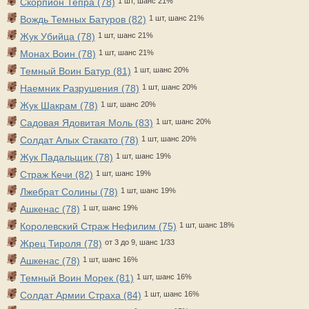
Скорпион Тепра (78)
1 шт, шанс 21%
Вождь Темных Батуров (82)
1 шт, шанс 21%
Жук Убийца (78)
1 шт, шанс 21%
Монах Воин (78)
1 шт, шанс 21%
Темный Воин Батур (81)
1 шт, шанс 20%
Наемник Разрушения (78)
1 шт, шанс 20%
Жук Шакрам (78)
1 шт, шанс 20%
Садовая Ядовитая Моль (83)
1 шт, шанс 20%
Солдат Алых Стакато (78)
1 шт, шанс 20%
Жук Падальщик (78)
1 шт, шанс 19%
Страж Кечи (82)
1 шт, шанс 19%
Лжебрат Солины (78)
1 шт, шанс 19%
Ашкенас (78)
1 шт, шанс 19%
Королевский Страж Нефилим (75)
1 шт, шанс 18%
Жрец Тироля (78)
от 3 до 9, шанс 1/33
Ашкенас (78)
1 шт, шанс 16%
Темный Воин Морек (81)
1 шт, шанс 16%
Солдат Армии Страха (84)
1 шт, шанс 16%