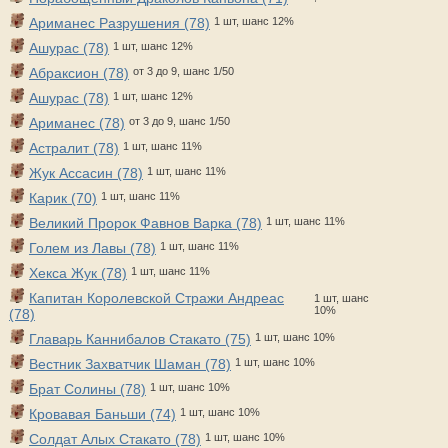
Ариманес Разрушения (78)
1 шт, шанс 12%
Ашурас (78)
1 шт, шанс 12%
Абраксион (78)
от 3 до 9, шанс 1/50
Ашурас (78)
1 шт, шанс 12%
Ариманес (78)
от 3 до 9, шанс 1/50
Астралит (78)
1 шт, шанс 11%
Жук Ассасин (78)
1 шт, шанс 11%
Карик (70)
1 шт, шанс 11%
Великий Пророк Фавнов Варка (78)
1 шт, шанс 11%
Голем из Лавы (78)
1 шт, шанс 11%
Хекса Жук (78)
1 шт, шанс 11%
Капитан Королевской Стражи Андреас
1 шт, шанс
10%
(78)
Главарь Каннибалов Стакато (75)
1 шт, шанс 10%
Вестник Захватчик Шаман (78)
1 шт, шанс 10%
Брат Солины (78)
1 шт, шанс 10%
Кровавая Баньши (74)
1 шт, шанс 10%
Солдат Алых Стакато (78)
1 шт, шанс 10%