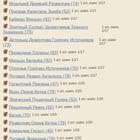
Младший Древний Разведчик (74)
1 шт, шанс 1/17
Призрак Капитана Зомби (52)
1 шт, шанс 1/17
Кайман Миньон (42)
1 шт, шанс 1/17
Элитный Солдат Захватчиков Темного
1 шт, шанс
1/17
Знамения (75)
Детеныш Драколова Горячих Источников
1 шт, шанс
1/17
(73)
Проводник Солины (83)
1 шт, шанс 1/17
Миньон Белефа (82)
1 шт, шанс 1/17
Отродье Горячих Источников (76)
1 шт, шанс 1/17
Луговая Резвая Антилопа (78)
1 шт, шанс 1/17
Гигантский Призрак (47)
1 шт, шанс 1/20
Воин Орков Кетра (78)
1 шт, шанс 1/20
Эпический Пушечный Голем (53)
1 шт, шанс 1/20
Пещерный Ревун (65)
1 шт, шанс 1/20
Валак (70)
1 шт, шанс 1/20
Разведчик Орков Кетра (78)
1 шт, шанс 1/20
Командир Гигант (45)
1 шт, шанс 1/20
Луговой Драколов (78)
1 шт, шанс 1/20