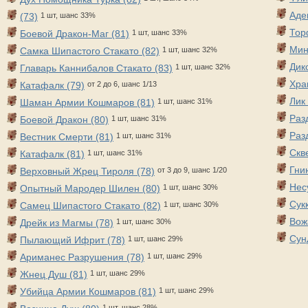
Аде
(73)
1 шт, шанс 33%
Тор
Боевой Дракон-Маг (81)
1 шт, шанс 33%
Мин
Самка Шипастого Стакато (82)
1 шт, шанс 32%
Дик
Главарь Каннибалов Стакато (83)
1 шт, шанс 32%
Хра
Катафалк (79)
от 2 до 6, шанс 1/13
Лик
Шаман Армии Кошмаров (81)
1 шт, шанс 31%
Раз
Боевой Дракон (80)
1 шт, шанс 31%
Раз
Вестник Смерти (81)
1 шт, шанс 31%
Скв
Катафалк (81)
1 шт, шанс 31%
Гни
Верховный Жрец Тироля (78)
от 3 до 9, шанс 1/20
Нес
Опытный Мародер Шилен (80)
1 шт, шанс 30%
Сук
Самец Шипастого Стакато (82)
1 шт, шанс 30%
Вож
Дрейк из Магмы (78)
1 шт, шанс 30%
Сун
Пылающий Ифрит (78)
1 шт, шанс 29%
Ариманес Разрушения (78)
1 шт, шанс 29%
Жнец Душ (81)
1 шт, шанс 29%
Убийца Армии Кошмаров (81)
1 шт, шанс 29%
1 шт, шанс 28%