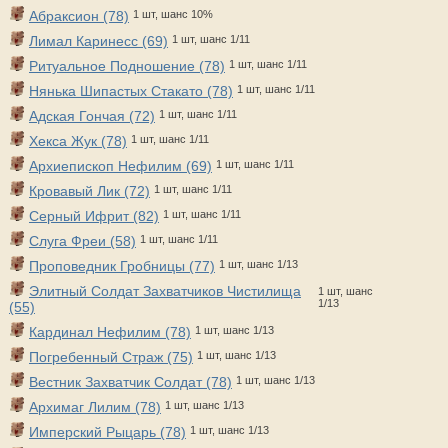
Абраксион (78)
1 шт, шанс 10%
Лимал Каринесс (69)
1 шт, шанс 1/11
Ритуальное Подношение (78)
1 шт, шанс 1/11
Нянька Шипастых Стакато (78)
1 шт, шанс 1/11
Адская Гончая (72)
1 шт, шанс 1/11
Хекса Жук (78)
1 шт, шанс 1/11
Архиепископ Нефилим (69)
1 шт, шанс 1/11
Кровавый Лик (72)
1 шт, шанс 1/11
Серный Ифрит (82)
1 шт, шанс 1/11
Слуга Фреи (58)
1 шт, шанс 1/11
Проповедник Гробницы (77)
1 шт, шанс 1/13
Элитный Солдат Захватчиков Чистилища
1 шт, шанс
1/13
(55)
Кардинал Нефилим (78)
1 шт, шанс 1/13
Погребенный Страж (75)
1 шт, шанс 1/13
Вестник Захватчик Солдат (78)
1 шт, шанс 1/13
Архимаг Лилим (78)
1 шт, шанс 1/13
Имперский Рыцарь (78)
1 шт, шанс 1/13