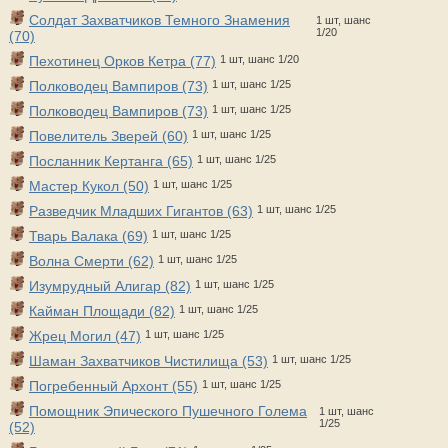
Солдат Захватчиков Темного Знамения
1 шт, шанс
1/20
(70)
Пехотинец Орков Кетра (77)
1 шт, шанс 1/20
Полководец Вампиров (73)
1 шт, шанс 1/25
Полководец Вампиров (73)
1 шт, шанс 1/25
Повелитель Зверей (60)
1 шт, шанс 1/25
Посланник Кертанга (65)
1 шт, шанс 1/25
Мастер Кукол (50)
1 шт, шанс 1/25
Разведчик Младших Гигантов (63)
1 шт, шанс 1/25
Тварь Валака (69)
1 шт, шанс 1/25
Волна Смерти (62)
1 шт, шанс 1/25
Изумрудный Алигар (82)
1 шт, шанс 1/25
Кайман Площади (82)
1 шт, шанс 1/25
Жрец Могил (47)
1 шт, шанс 1/25
Шаман Захватчиков Чистилища (53)
1 шт, шанс 1/25
Погребенный Архонт (55)
1 шт, шанс 1/25
Помощник Эпического Пушечного Голема
1 шт, шанс
1/25
(52)