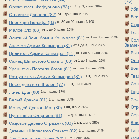
(75)
Оруженосец Фафуриона (83)
от 1 до 3, шанс 38%
Уби
Стражник Дарнель (82)
от 1 до 3, шанс 37%
Вес
Проекция Белефа (83)
от 30 до 90, шанс 1/100
Стр
Малое Зло (83)
от 1 до 3, шанс 26%
Гла
Элитный Воин Армии Кошмаров (81)
от 1 до 3, шанс 25%
Сол
Знамен
Апостол Армии Кошмаров (81)
от 1 до 3, шанс 23%
Рын
Целитель Армии Кошмаров (81)
от 1 до 3, шанс 22%
Орн
Самец Шипастого Стакато (83)
от 1 до 3, шанс 22%
Вои
Хранитель Портала Логан (81)
от 1 до 3, шанс 21%
Тва
Разрушитель Армии Кошмаров (81)
1 шт, шанс 39%
Сол
Последователь Шилен (77)
1 шт, шанс 38%
Гор
Жнец Душ (80)
1 шт, шанс 37%
Ужа
Белый Дракон (81)
1 шт, шанс 36%
Отр
Молодой Дракон-Маг (80)
1 шт, шанс 36%
Сер
Пустынный Скорпион (81)
от 3 до 9, шанс 1/17
Вои
Садовое Дерево Стражник (83)
1 шт, шанс 35%
Гип
Детеныш Шипастого Стакато (82)
1 шт, шанс 34%
Фли
Дух Помощника Турка (82)
1 шт, шанс 34%