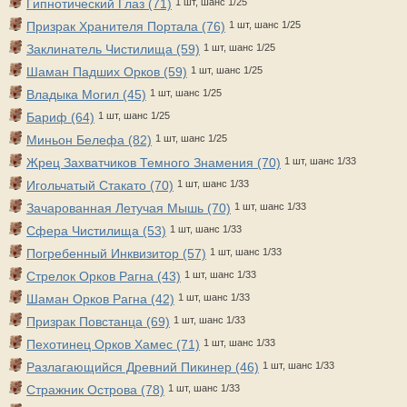
Гипнотический Глаз (71)
1 шт, шанс 1/25
Призрак Хранителя Портала (76)
1 шт, шанс 1/25
Заклинатель Чистилища (59)
1 шт, шанс 1/25
Шаман Падших Орков (59)
1 шт, шанс 1/25
Владыка Могил (45)
1 шт, шанс 1/25
Бариф (64)
1 шт, шанс 1/25
Миньон Белефа (82)
1 шт, шанс 1/25
Жрец Захватчиков Темного Знамения (70)
1 шт, шанс 1/33
Игольчатый Стакато (70)
1 шт, шанс 1/33
Зачарованная Летучая Мышь (70)
1 шт, шанс 1/33
Сфера Чистилища (53)
1 шт, шанс 1/33
Погребенный Инквизитор (57)
1 шт, шанс 1/33
Стрелок Орков Рагна (43)
1 шт, шанс 1/33
Шаман Орков Рагна (42)
1 шт, шанс 1/33
Призрак Повстанца (69)
1 шт, шанс 1/33
Пехотинец Орков Хамес (71)
1 шт, шанс 1/33
Разлагающийся Древний Пикинер (46)
1 шт, шанс 1/33
Стражник Острова (78)
1 шт, шанс 1/33