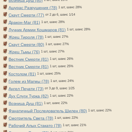
Возница Душ (80)
Ашурас Разрушения (78)
1 шт, шанс 28%
Скаут Смерти (77)
от 2 до 6, шанс 1/14
Дракон-Маг (81)
1 шт, шанс 28%
Лучник Армии Кошмаров (81)
1 шт, шанс 28%
Жрец Тироля (78)
1 шт, шанс 27%
Скаут Смерти (80)
1 шт, шанс 27%
Жрец Тьмы (76)
1 шт, шанс 27%
Вестник Смерти (81)
1 шт, шанс 26%
Вестник Смерти (81)
1 шт, шанс 25%
Костолом (81)
1 шт, шанс 25%
Голем из Магмы (78)
1 шт, шанс 24%
Ангел Печати (73)
от 3 до 9, шанс 1/25
Дух Слуги Турка (82)
1 шт, шанс 22%
Возница Душ (81)
1 шт, шанс 22%
Фанатичный Последователь Шилен (80)
1 шт, шанс 22%
Смотритель Света (78)
1 шт, шанс 22%
Рабочий Алых Стакато (78)
1 шт, шанс 21%