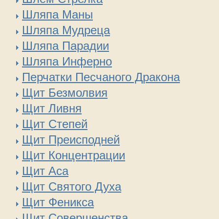
Шляпа Маны
Шляпа Мудреца
Шляпа Парадии
Шляпа Инферно
Перчатки Песчаного Дракона
Щит Безмолвия
Щит Ливня
Щит Степей
Щит Преисподней
Щит Концентрации
Щит Аса
Щит Святого Духа
Щит Феникса
Щит Совершенства