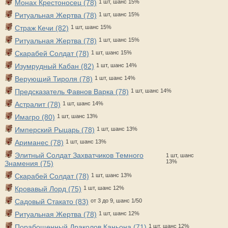
Монах Крестоносец (78)
1 шт, шанс 15%
Ритуальная Жертва (78)
1 шт, шанс 15%
Страж Кечи (82)
1 шт, шанс 15%
Ритуальная Жертва (78)
1 шт, шанс 15%
Скарабей Солдат (78)
1 шт, шанс 15%
Изумрудный Кабан (82)
1 шт, шанс 14%
Верующий Тироля (78)
1 шт, шанс 14%
Предсказатель Фавнов Варка (78)
1 шт, шанс 14%
Астралит (78)
1 шт, шанс 14%
Имагро (80)
1 шт, шанс 13%
Имперский Рыцарь (78)
1 шт, шанс 13%
Ариманес (78)
1 шт, шанс 13%
Элитный Солдат Захватчиков Темного
1 шт, шанс
13%
Знамения (75)
Скарабей Солдат (78)
1 шт, шанс 13%
Кровавый Лорд (75)
1 шт, шанс 12%
Садовый Стакато (83)
от 3 до 9, шанс 1/50
Ритуальная Жертва (78)
1 шт, шанс 12%
Порабощенный Драколов Каньона (71)
1 шт, шанс 12%