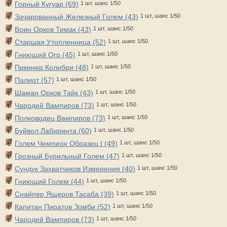
Горный Кугуар (69)
1 шт, шанс 1/50
Зачарованный Железный Голем (43)
1 шт, шанс 1/50
Воин Орков Тимак (43)
1 шт, шанс 1/50
Старшая Утопленница (52)
1 шт, шанс 1/50
Гниющий Огр (45)
1 шт, шанс 1/50
Пикинер Колибри (48)
1 шт, шанс 1/50
Палиот (57)
1 шт, шанс 1/50
Шаман Орков Тайк (43)
1 шт, шанс 1/50
Чародей Вампиров (73)
1 шт, шанс 1/50
Полководец Вампиров (73)
1 шт, шанс 1/50
Буйвол Лабиринта (60)
1 шт, шанс 1/50
Голем Чемпион Образец I (49)
1 шт, шанс 1/50
Грозный Бурильный Голем (47)
1 шт, шанс 1/50
Сундук Захватчиков Измерения (40)
1 шт, шанс 1/50
Гниющий Голем (44)
1 шт, шанс 1/50
Снайпер Ящеров Тасаба (39)
1 шт, шанс 1/50
Капитан Пиратов Зомби (52)
1 шт, шанс 1/50
Чародей Вампиров (73)
1 шт, шанс 1/50