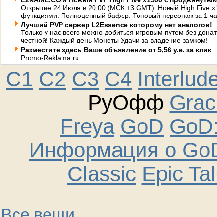
L2NAME.COM Новый PVP High Five x1500 с продвинуты
Открытие 24 Июля в 20:00 (МСК +3 GMT). Новый High Five 
функциями. Полноценный бафер. Топовый персонаж за 1 ча
Лучший PVP сервер L2Essence которому нет аналогов!
Только у нас всего можно добиться игровым путем без донат
честной! Каждый день Монеты Удачи за владение замком!
Разместите здесь Ваше объявление от 5,56 у.е. за клик
Promo-Reklama.ru
C1
C2
C3
C4
Interlud
РуОфф
Graci
Freya
GoD
GoD:
Информация о GoD
Classic
Epic Ta
Все вещи