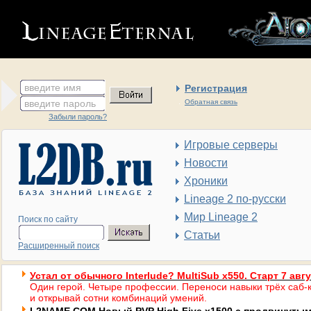
введите имя
Регистрация
введите пароль
Обратная связь
Забыли пароль?
Игровые серверы
Новости
Хроники
Lineage 2 по-русски
Мир Lineage 2
Поиск по сайту
Статьи
Расширенный поиск
Устал от обычного Interlude? MultiSub x550. Старт 7 авг
Один герой. Четыре профессии. Переноси навыки трёх саб-к
и открывай сотни комбинаций умений.