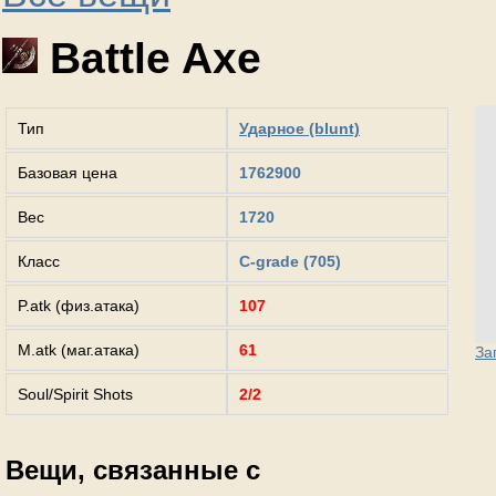
Battle Axe
Тип
Ударное (blunt)
Базовая цена
1762900
Вес
1720
Класс
C-grade (705)
P.atk (физ.атака)
107
M.atk (маг.атака)
61
За
Soul/Spirit Shots
2/2
Вещи, связанные с