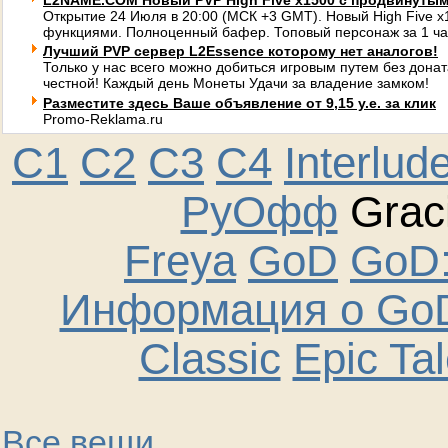
L2NAME.COM Новый PVP High Five x1500 с продвинуты
Открытие 24 Июля в 20:00 (МСК +3 GMT). Новый High Five 
функциями. Полноценный бафер. Топовый персонаж за 1 ча
Лучший PVP сервер L2Essence которому нет аналогов!
Только у нас всего можно добиться игровым путем без донат
честной! Каждый день Монеты Удачи за владение замком!
Разместите здесь Ваше объявление от 9,15 у.е. за клик
Promo-Reklama.ru
C1
C2
C3
C4
Interlud
РуОфф
Graci
Freya
GoD
GoD:
Информация о GoD
Classic
Epic Ta
Все вещи