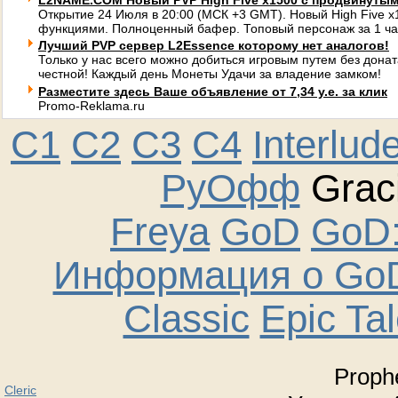
L2NAME.COM Новый PVP High Five x1500 с продвинуты
Открытие 24 Июля в 20:00 (МСК +3 GMT). Новый High Five 
функциями. Полноценный бафер. Топовый персонаж за 1 ча
Лучший PVP сервер L2Essence которому нет аналогов!
Только у нас всего можно добиться игровым путем без донат
честной! Каждый день Монеты Удачи за владение замком!
Разместите здесь Ваше объявление от 7,34 у.е. за клик
Promo-Reklama.ru
C1
C2
C3
C4
Interlud
РуОфф
Graci
Freya
GoD
GoD:
Информация о GoD
Classic
Epic Ta
Proph
Cleric