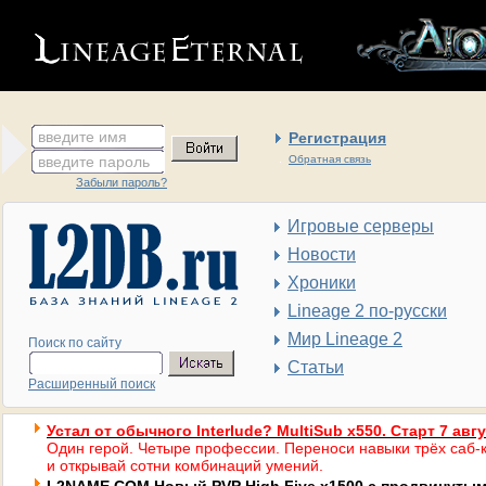
введите имя
Регистрация
введите пароль
Обратная связь
Забыли пароль?
Игровые серверы
Новости
Хроники
Lineage 2 по-русски
Мир Lineage 2
Поиск по сайту
Статьи
Расширенный поиск
Устал от обычного Interlude? MultiSub x550. Старт 7 авг
Один герой. Четыре профессии. Переноси навыки трёх саб-к
и открывай сотни комбинаций умений.