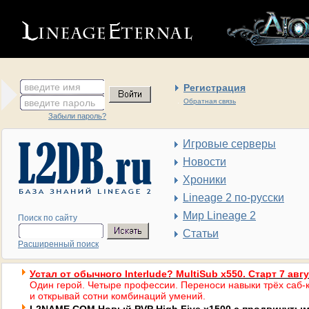
введите имя
Регистрация
введите пароль
Обратная связь
Забыли пароль?
Игровые серверы
Новости
Хроники
Lineage 2 по-русски
Мир Lineage 2
Поиск по сайту
Статьи
Расширенный поиск
Устал от обычного Interlude? MultiSub x550. Старт 7 авг
Один герой. Четыре профессии. Переноси навыки трёх саб-к
и открывай сотни комбинаций умений.