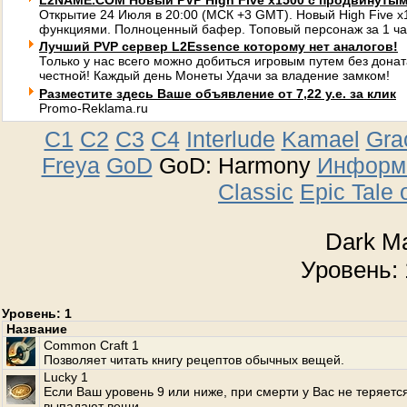
L2NAME.COM Новый PVP High Five x1500 с продвинуты
Открытие 24 Июля в 20:00 (МСК +3 GMT). Новый High Five 
функциями. Полноценный бафер. Топовый персонаж за 1 ча
Лучший PVP сервер L2Essence которому нет аналогов!
Только у нас всего можно добиться игровым путем без донат
честной! Каждый день Монеты Удачи за владение замком!
Разместите здесь Ваше объявление от 7,22 у.е. за клик
Promo-Reklama.ru
C1
C2
C3
C4
Interlude
Kamael
Gra
Freya
GoD
GoD: Harmony
Информа
Classic
Epic Tale 
Dark M
Уровень: 
Уровень: 1
Название
Common Craft 1
Позволяет читать книгу рецептов обычных вещей.
Lucky 1
Если Ваш уровень 9 или ниже, при смерти у Вас не теряетс
выпадают вещи.