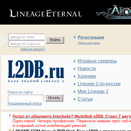
введите имя
Регистрация
введите пароль
Обратная связь
Забыли пароль?
Игровые серверы
Новости
Хроники
Lineage 2 по-русски
Мир Lineage 2
Поиск по сайту
Статьи
Расширенный поиск
Устал от обычного Interlude? MultiSub x550. Старт 7 авг
Один герой. Четыре профессии. Переноси навыки трёх саб-к
и открывай сотни комбинаций умений.