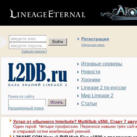
введите имя
Регистрация
введите пароль
Обратная связь
Забыли пароль?
Игровые серверы
Новости
Хроники
Lineage 2 по-русски
Мир Lineage 2
Поиск по сайту
Статьи
Расширенный поиск
Устал от обычного Interlude? MultiSub x550. Старт 7 авг
Один герой. Четыре профессии. Переноси навыки трёх саб-к
и открывай сотни комбинаций умений.