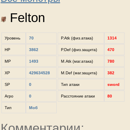
Felton
Уровень
70
P.Atk (физ.атака)
1314
HP
3862
P.Def (физ.защита)
470
MP
1493
M.Atk (маг.атака)
780
XP
429634528
M.Def (маг.защита)
382
SP
0
Тип атаки
sword
Агро
0
Расстояние атаки
80
Тип
Моб
Комментарии: