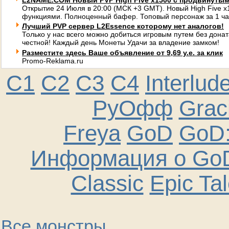
L2NAME.COM Новый PVP High Five x1500 с продвинуты
Открытие 24 Июля в 20:00 (МСК +3 GMT). Новый High Five 
функциями. Полноценный бафер. Топовый персонаж за 1 ча
Лучший PVP сервер L2Essence которому нет аналогов!
Только у нас всего можно добиться игровым путем без донат
честной! Каждый день Монеты Удачи за владение замком!
Разместите здесь Ваше объявление от 9,69 у.е. за клик
Promo-Reklama.ru
C1
C2
C3
C4
Interlud
РуОфф
Graci
Freya
GoD
GoD:
Информация о GoD
Classic
Epic Ta
Все монстры