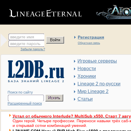
введите имя
Регистрация
введите пароль
Обратная связь
Забыли пароль?
Игровые серверы
Новости
Хроники
Lineage 2 по-русски
Мир Lineage 2
Поиск по сайту
Статьи
Расширенный поиск
Устал от обычного Interlude? MultiSub x550. Старт 7 авг
Один герой. Четыре профессии. Переноси навыки трёх саб-к
и открывай сотни комбинаций умений.