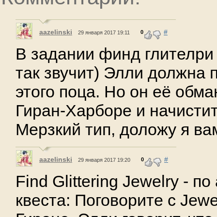
aazelinski
#
0
29 января 2017 19:11
В задании финд глителри 
так звучит) Элли должна 
этого поца. Но он её обма
Гиран-Харборе и начистит
Мерзкий тип, доложу я вам
aazelinski
#
0
29 января 2017 19:20
Find Glittering Jewelry - п
квеста: Поговорите с Jewel