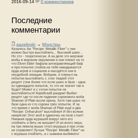
2016-09-14
0 комментариев
Последние
комментарии
aazelinski
→
Монстры
Казалось бы "Recipe: Metallic Fiber" с них
можно быстро выспойлить... Высокий шанс...
Но это - теоретически. А на деле это мерзкие
мобы в мерзком окружении и они плюют на то
что Elven Elder бафала антиоравляющий баф
и при попытке спойла на тебя накидывается
орда агров и социалов и находятся они в
неудобной локации. Вобщем, я плюнул на
попытки выспойлить с этих тварей этот
рецепт (тем более что если шанс в базе - одна
из одинадцати попыток, то это не значит так и
будет! Может и с сотни попыток не
выспойлиться! Корейский рандом! Выбил
рецепт где-то после падения сорокового моба
Shaman of Plain возле орена. Хотя там шанс по
базе одна из сто сорока трёх попыток. И за
это время с моба Shaman of Plain ещё и два
"Recipe: Oriharukon" выспойлил! И без всяких
напрягов! Этот моб в одиночку на поле стоит!
Никакая орда мурашей вокруг него его
спойлить и бить не мешает! И он всего лишь
на три левела выше этого мураша и при этом
не отравляет! Лучше "Recipe: Metallic Fiber" не
с мураша спойлить, а с шамана выбивать!