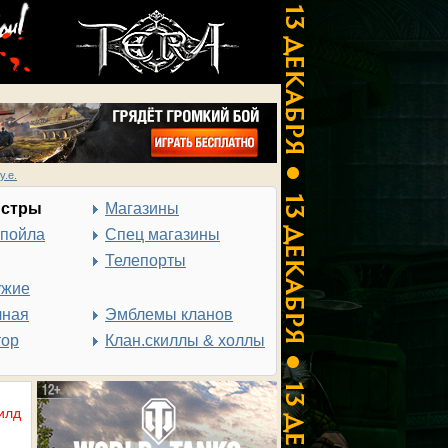
у.е.
нстры
Магазины
спойла
Спец магазины
Телепорты
ужие
чная
Эмблемы кланов
тор
Клан.скиллы & холлы
илд