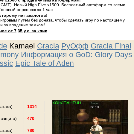
ve x1500 с продвинутым автофармом!
 GMT). Новый High Five x1500. Бесплатный автофарм со всеми
оповый персонаж за 1 час.
оторому нет аналогов!
 игровым путем без доната, чтобы сделать игру по настоящему
и за владение замком!
е от 7,35 у.е. за клик
ude
Kamael
Gracia
РуОфф
Gracia Final
rmony
Информация о GoD: Glory Days
ssic
Epic Tale of Aden
.атака)
1314
з.защита)
470
.атака)
780