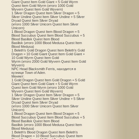
Giant Quest Item Gold Giant + 5 Gold Wyrm
Quest Item Gold Wyrm (итого 1000 Gold
Wyvern Quest Item Gold Wyvern)
1 Silver Dragon Quest Item Silver Dragon = 5
Silver Undine Quest Item Silver Undine + 5 Silver
Dryad Quest Item Silver Dryad
(итого 1000 Silver Unicorn Quest Item Silver
Unicorn)
1 Blood Dragon Quest Item Blood Dragon = 5
Blood Succubus Quest Item Blood Succubus + 5
Blood Basilisk Quest Item Blood
Basilisk (итого 1000 Blood Medusa Quest Item
Blood Medusa)
1 Beleth's Gold Dragon Quest Item Beleth’s Gold
Dragon = 10 Gold Giant Quest Item Gold Giant +
10 Gold Wyrm Quest Item Gold
Wyrm (итого 2000 Gold Wyvern Quest Item Gold
Wyvern)
NPC Head Blacksmith Ferris, находится в
кузнице Town of Aden.
Меняет:
1 Gold Dragon Quest Item Gold Dragon = 5 Gold
Giant Quest Item Gold Giant + 5 Gold Wyrm
Quest Item Gold Wyrm (итого 1000 Gold
Wyvern Quest Item Gold Wyvern)
1 Silver Dragon Quest Item Silver Dragon = 5
Silver Undine Quest Item Silver Undine + 5 Silver
Dryad Quest Item Silver Dryad
(итого 1000 Silver Unicorn Quest Item Silver
Unicorn)
1 Blood Dragon Quest Item Blood Dragon = 5
Blood Succubus Quest Item Blood Succubus + 5
Blood Basilisk Quest Item Blood
Basilisk (итого 1000 Blood Medusa Quest Item
Blood Medusa)
1 Beleth's Blood Dragon Quest Item Beleth’s
Blood Dragon = 10 Blood Succubus Quest Item