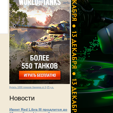
Купить 1000 показов баннера от 0,25 у.е.
Новости
Ивент Red Libra III продлится до