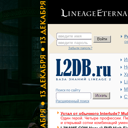
введите имя
Р
введите пароль
Об
Забыли пароль?
И
Н
Х
L
М
Поиск по сайту
С
Расширенный поиск
Устал от обычного Interlude? Mul
Один герой. Четыре профессии. Пе
и открывай сотни комбинаций умен