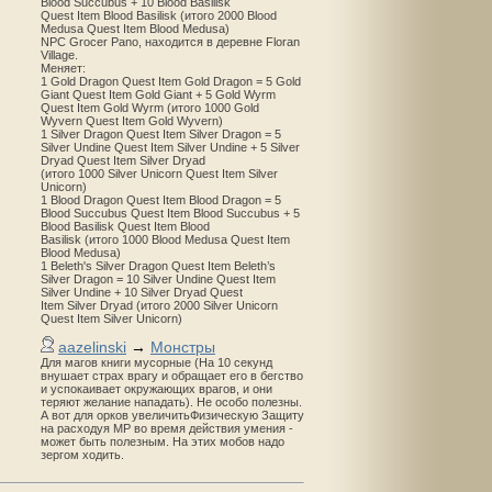
Blood Succubus + 10 Blood Basilisk
Quest Item Blood Basilisk (итого 2000 Blood
Medusa Quest Item Blood Medusa)
NPC Grocer Pano, находится в деревне Floran
Village.
Меняет:
1 Gold Dragon Quest Item Gold Dragon = 5 Gold
Giant Quest Item Gold Giant + 5 Gold Wyrm
Quest Item Gold Wyrm (итого 1000 Gold
Wyvern Quest Item Gold Wyvern)
1 Silver Dragon Quest Item Silver Dragon = 5
Silver Undine Quest Item Silver Undine + 5 Silver
Dryad Quest Item Silver Dryad
(итого 1000 Silver Unicorn Quest Item Silver
Unicorn)
1 Blood Dragon Quest Item Blood Dragon = 5
Blood Succubus Quest Item Blood Succubus + 5
Blood Basilisk Quest Item Blood
Basilisk (итого 1000 Blood Medusa Quest Item
Blood Medusa)
1 Beleth's Silver Dragon Quest Item Beleth’s
Silver Dragon = 10 Silver Undine Quest Item
Silver Undine + 10 Silver Dryad Quest
Item Silver Dryad (итого 2000 Silver Unicorn
Quest Item Silver Unicorn)
aazelinski
→
Монстры
Для магов книги мусорные (На 10 секунд
внушает страх врагу и обращает его в бегство
и успокаивает окружающих врагов, и они
теряют желание нападать). Не особо полезны.
А вот для орков увеличитьФизическую Защиту
на расходуя MP во время действия умения -
может быть полезным. На этих мобов надо
зергом ходить.