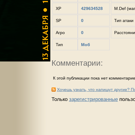
XP
429634528
M.Def (ма
SP
0
Тип атаки
Агро
0
Расстояни
Тип
Моб
Комментарии:
К этой публикации пока нет комментарие
Хочешь узнать, что напишут другие? 
Только
зарегистрированные
пользо