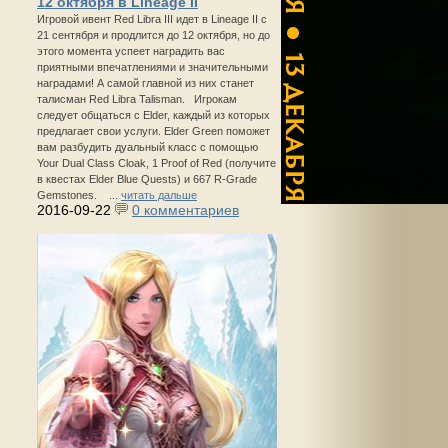
12 октября в Lineage II
Игровой ивент Red Libra III идет в Lineage II с
21 сентября и продлится до 12 октября, но до
этого момента успеет наградить вас
приятными впечатлениями и значительными
наградами! А самой главной из них станет
талисман Red Libra Talisman. Игрокам
следует общаться с Elder, каждый из которых
предлагает свои услуги. Elder Green поможет
вам разбудить дуальный класс с помощью
Your Dual Class Cloak, 1 Proof of Red (получите
в квестах Elder Blue Quests) и 667 R-Grade
Gemstones. ...
читать дальше
2016-09-22
0 комментариев