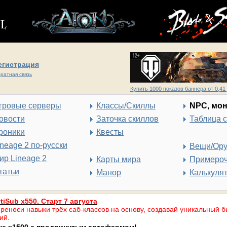
егистрация
ратная связь
Купить 1000 показов баннера от 0,41 
гровые серверы
Классы/Скиллы
NPC, мо
овости
Заточка скиллов
Таблица 
роники
Квесты
ineage 2 по-русски
Вещи/Ор
ир Lineage 2
Карты мира
Примеро
татьи
Манор
Калькуля
tiSub x550. Старт 7 августа
реноси навыки трёх саб-классов на основу, создавай уникальный б
ий.