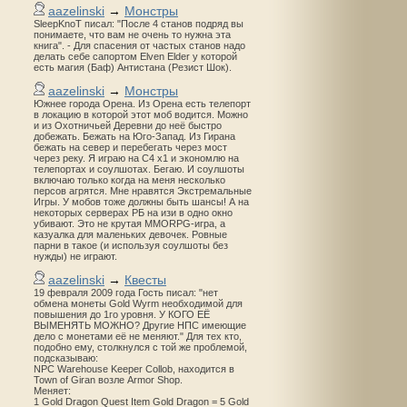
aazelinski
→
Монстры
SleepKnoT писал: "После 4 станов подряд вы
понимаете, что вам не очень то нужна эта
книга". - Для спасения от частых станов надо
делать себе сапортом Elven Elder у которой
есть магия (Баф) Антистана (Резист Шок).
aazelinski
→
Монстры
Южнее города Орена. Из Орена есть телепорт
в локацию в которой этот моб водится. Можно
и из Охотничьей Деревни до неё быстро
добежать. Бежать на Юго-Запад. Из Гирана
бежать на север и перебегать через мост
через реку. Я играю на С4 х1 и экономлю на
телепортах и соулшотах. Бегаю. И соулшоты
включаю только когда на меня несколько
персов агрятся. Мне нравятся Экстремальные
Игры. У мобов тоже должны быть шансы! А на
некоторых серверах РБ на изи в одно окно
убивают. Это не крутая MMORPG-игра, а
казуалка для маленьких девочек. Ровные
парни в такое (и используя соулшоты без
нужды) не играют.
aazelinski
→
Квесты
19 февраля 2009 года Гость писал: "нет
обмена монеты Gold Wyrm необходимой для
повышения до 1го уровня. У КОГО ЕЁ
ВЫМЕНЯТЬ МОЖНО? Другие НПС имеющие
дело с монетами её не меняют." Для тех кто,
подобно ему, столкнулся с той же проблемой,
подсказываю:
NPC Warehouse Keeper Collob, находится в
Town of Giran возле Armor Shop.
Меняет:
1 Gold Dragon Quest Item Gold Dragon = 5 Gold