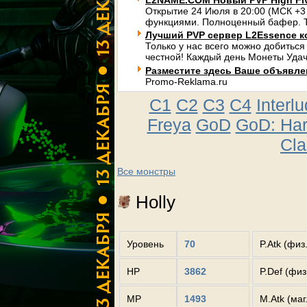
L2NAME.COM Новый PVP High Fi
Открытие 24 Июля в 20:00 (МСК +3
функциями. Полноценный бафер. Т
Лучший PVP сервер L2Essence к
Только у нас всего можно добиться
честной! Каждый день Монеты Удач
Разместите здесь Ваше объявлени
Promo-Reklama.ru
C1
C2
C3
C4
Interl
Freya
GoD
GoD: Ha
Cla
Все монстры
Holly
Уровень
70
P.Atk (физ
HP
3862
P.Def (фи
MP
1493
M.Atk (маг