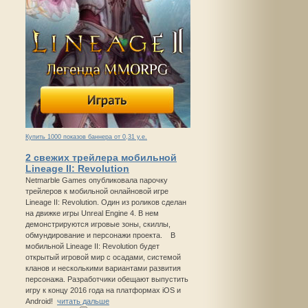
Купить 1000 показов баннера от 0,31 у.е.
2 свежих трейлера мобильной
Lineage II: Revolution
Netmarble Games опубликовала парочку
трейлеров к мобильной онлайновой игре
Lineage II: Revolution. Один из роликов сделан
на движке игры Unreal Engine 4. В нем
демонстрируются игровые зоны, скиллы,
обмундирование и персонажи проекта. В
мобильной Lineage II: Revolution будет
открытый игровой мир с осадами, системой
кланов и несколькими вариантами развития
персонажа. Разработчики обещают выпустить
игру к концу 2016 года на платформах iOS и
Android!
читать дальше