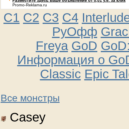
Разместите здесь Ваше объявление от 0,01 у.е. за клик
Promo-Reklama.ru
C1
C2
C3
C4
Interlud
РуОфф
Graci
Freya
GoD
GoD:
Информация о GoD
Classic
Epic Ta
Все монстры
Casey