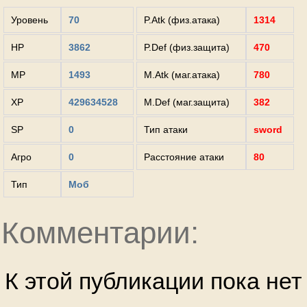
Уровень
70
P.Atk (физ.атака)
1314
HP
3862
P.Def (физ.защита)
470
MP
1493
M.Atk (маг.атака)
780
XP
429634528
M.Def (маг.защита)
382
SP
0
Тип атаки
sword
Агро
0
Расстояние атаки
80
Тип
Моб
Комментарии:
К этой публикации пока не