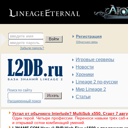
введите имя
Регистрация
введите пароль
Обратная связь
Забыли пароль?
Игровые серверы
Новости
Хроники
Lineage 2 по-русски
Мир Lineage 2
Поиск по сайту
Статьи
Расширенный поиск
Устал от обычного Interlude? MultiSub x550. Старт 7 авг
Один герой. Четыре профессии. Переноси навыки трёх саб-к
и открывай сотни комбинаций умений.