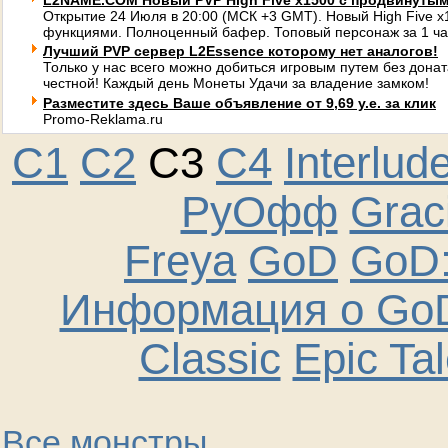
L2NAME.COM Новый PVP High Five x1500 с продвинуты
Открытие 24 Июля в 20:00 (МСК +3 GMT). Новый High Five 
функциями. Полноценный бафер. Топовый персонаж за 1 ча
Лучший PVP сервер L2Essence которому нет аналогов!
Только у нас всего можно добиться игровым путем без донат
честной! Каждый день Монеты Удачи за владение замком!
Разместите здесь Ваше объявление от 9,69 у.е. за клик
Promo-Reklama.ru
C1
C2
C3
C4
Interlud
РуОфф
Graci
Freya
GoD
GoD:
Информация о GoD
Classic
Epic Ta
Все монстры