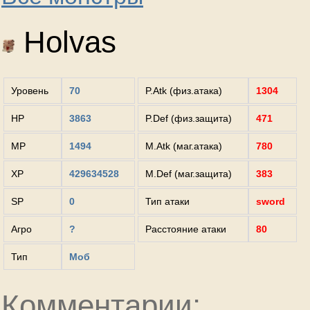
Holvas
Уровень
70
P.Atk (физ.атака)
1304
HP
3863
P.Def (физ.защита)
471
MP
1494
M.Atk (маг.атака)
780
XP
429634528
M.Def (маг.защита)
383
SP
0
Тип атаки
sword
Агро
?
Расстояние атаки
80
Тип
Моб
Комментарии: