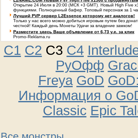
L2NAME.COM Новый PVP High Five x1500 с продвинуты
Открытие 24 Июля в 20:00 (МСК +3 GMT). Новый High Five 
функциями. Полноценный бафер. Топовый персонаж за 1 ча
Лучший PVP сервер L2Essence которому нет аналогов!
Только у нас всего можно добиться игровым путем без донат
честной! Каждый день Монеты Удачи за владение замком!
Разместите здесь Ваше объявление от 6,73 у.е. за клик
Promo-Reklama.ru
C1
C2
C3
C4
Interlud
РуОфф
Graci
Freya
GoD
GoD:
Информация о GoD
Classic
Epic Ta
Все монстры