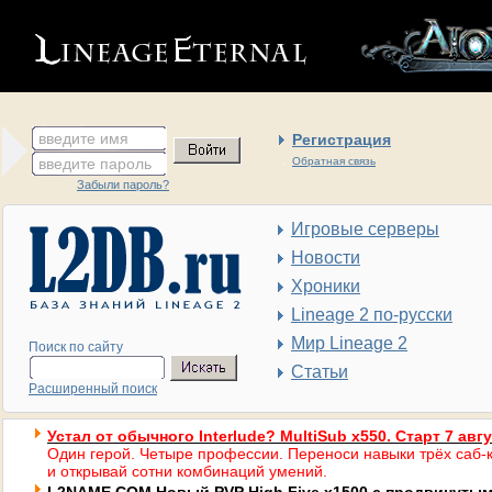
введите имя
Регистрация
введите пароль
Обратная связь
Забыли пароль?
Игровые серверы
Новости
Хроники
Lineage 2 по-русски
Мир Lineage 2
Поиск по сайту
Статьи
Расширенный поиск
Устал от обычного Interlude? MultiSub x550. Старт 7 авг
Один герой. Четыре профессии. Переноси навыки трёх саб-к
и открывай сотни комбинаций умений.