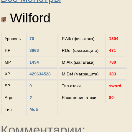
Wilford
Уровень
70
P.Atk (физ.атака)
1304
HP
3863
P.Def (физ.защита)
471
MP
1494
M.Atk (маг.атака)
780
XP
429634528
M.Def (маг.защита)
383
SP
0
Тип атаки
sword
Агро
?
Расстояние атаки
80
Тип
Моб
Комментарии: