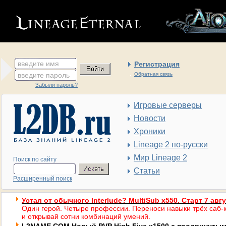
введите имя
Регистрация
введите пароль
Обратная связь
Забыли пароль?
Игровые серверы
Новости
Хроники
Lineage 2 по-русски
Мир Lineage 2
Поиск по сайту
Статьи
Расширенный поиск
Устал от обычного Interlude? MultiSub x550. Старт 7 авг
Один герой. Четыре профессии. Переноси навыки трёх саб-к
и открывай сотни комбинаций умений.