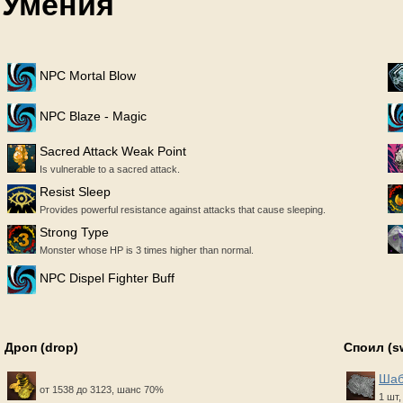
Умения
NPC Mortal Blow
NPC Blaze - Magic
Sacred Attack Weak Point
Is vulnerable to a sacred attack.
Resist Sleep
Provides powerful resistance against attacks that cause sleeping.
Strong Type
Monster whose HP is 3 times higher than normal.
NPC Dispel Fighter Buff
Дроп (drop)
Споил (s
Шаб
от 1538 до 3123, шанс 70%
1 шт