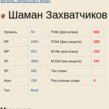
Шаман Захватчиков
Уровень
53
P.Atk (физ.атака)
602
HP
2481
P.Def (физ.защита)
258
MP
923
M.Atk (маг.атака)
319
XP
4861
M.Def (маг.защита)
247
SP
382
Тип атаки
Агро
150
Расстояние атаки
0
Тип
Моб