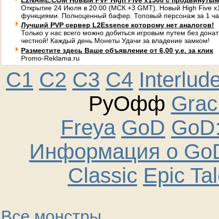
L2NAME.COM Новый PVP High Five x1500 с продвинуты
Открытие 24 Июля в 20:00 (МСК +3 GMT). Новый High Five 
функциями. Полноценный бафер. Топовый персонаж за 1 ча
Лучший PVP сервер L2Essence которому нет аналогов!
Только у нас всего можно добиться игровым путем без донат
честной! Каждый день Монеты Удачи за владение замком!
Разместите здесь Ваше объявление от 6,00 у.е. за клик
Promo-Reklama.ru
C1
C2
C3
C4
Interlud
РуОфф
Graci
Freya
GoD
GoD:
Информация о GoD
Classic
Epic Ta
Все монстры