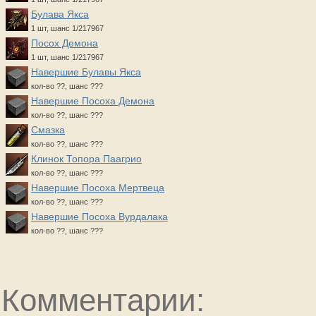
Булава Якса
1 шт, шанс 1/217967
Посох Демона
1 шт, шанс 1/217967
Навершие Булавы Якса
кол-во ??, шанс ???
Навершие Посоха Демона
кол-во ??, шанс ???
Смазка
кол-во ??, шанс ???
Клинок Топора Паагрио
кол-во ??, шанс ???
Навершие Посоха Мертвеца
кол-во ??, шанс ???
Навершие Посоха Вурдалака
кол-во ??, шанс ???
Комментарии: