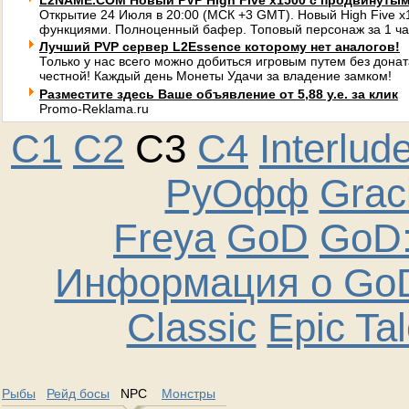
L2NAME.COM Новый PVP High Five x1500 с продвинуты
Открытие 24 Июля в 20:00 (МСК +3 GMT). Новый High Five 
функциями. Полноценный бафер. Топовый персонаж за 1 ча
Лучший PVP сервер L2Essence которому нет аналогов!
Только у нас всего можно добиться игровым путем без донат
честной! Каждый день Монеты Удачи за владение замком!
Разместите здесь Ваше объявление от 5,88 у.е. за клик
Promo-Reklama.ru
C1
C2
C3
C4
Interlud
РуОфф
Graci
Freya
GoD
GoD:
Информация о GoD
Classic
Epic Ta
Рыбы
Рейд босы
NPC
Монстры