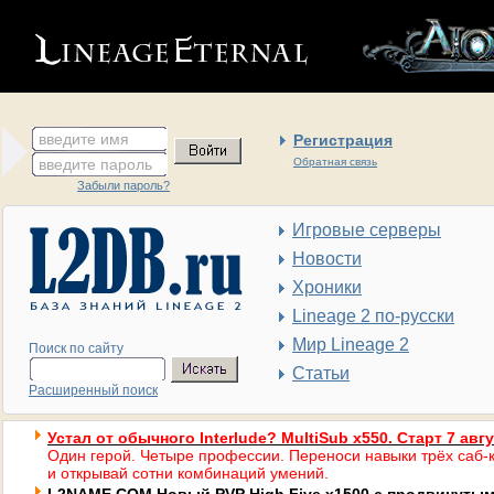
введите имя
Регистрация
введите пароль
Обратная связь
Забыли пароль?
Игровые серверы
Новости
Хроники
Lineage 2 по-русски
Мир Lineage 2
Поиск по сайту
Статьи
Расширенный поиск
Устал от обычного Interlude? MultiSub x550. Старт 7 авг
Один герой. Четыре профессии. Переноси навыки трёх саб-к
и открывай сотни комбинаций умений.