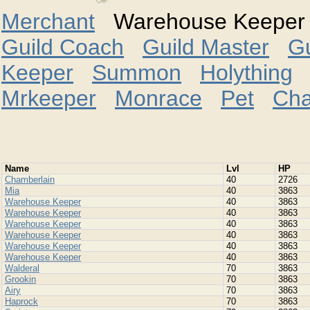
Merchant
Warehouse Keepe
Guild Coach
Guild Master
G
Keeper
Summon
Holything
Mrkeeper
Monrace
Pet
Cha
Namе
Lvl
HP
Chamberlain
40
2726
Mia
40
3863
Warehouse Keeper
40
3863
Warehouse Keeper
40
3863
Warehouse Keeper
40
3863
Warehouse Keeper
40
3863
Warehouse Keeper
40
3863
Warehouse Keeper
40
3863
Walderal
70
3863
Grookin
70
3863
Airy
70
3863
Haprock
70
3863