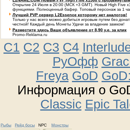
L2NAME.COM Новый PVP High Five x1500 с продвинуты
Открытие 24 Июля в 20:00 (МСК +3 GMT). Новый High Five 
функциями. Полноценный бафер. Топовый персонаж за 1 ча
Лучший PVP сервер L2Essence которому нет аналогов!
Только у нас всего можно добиться игровым путем без донат
честной! Каждый день Монеты Удачи за владение замком!
Разместите здесь Ваше объявление от 8,90 у.е. за клик
Promo-Reklama.ru
C1
C2
C3
C4
Interlud
РуОфф
Graci
Freya
GoD
GoD:
Информация о GoD
Classic
Epic Ta
Рыбы
Рейд босы
NPC
Монстры