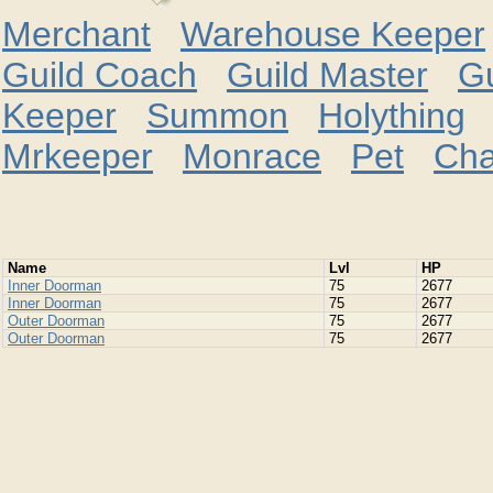
Merchant
Warehouse Keeper
Guild Coach
Guild Master
G
Keeper
Summon
Holything
Mrkeeper
Monrace
Pet
Cha
Namе
Lvl
HP
Inner Doorman
75
2677
Inner Doorman
75
2677
Outer Doorman
75
2677
Outer Doorman
75
2677