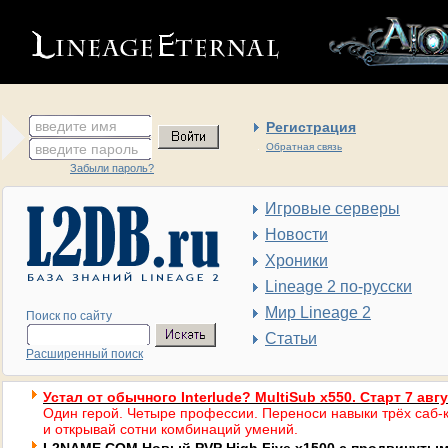
введите имя
Регистрация
введите пароль
Обратная связь
Забыли пароль?
Игровые серверы
Новости
Хроники
Lineage 2 по-русски
Мир Lineage 2
Поиск по сайту
Статьи
Расширенный поиск
Устал от обычного Interlude? MultiSub x550. Старт 7 авг
Один герой. Четыре профессии. Переноси навыки трёх саб-к
и открывай сотни комбинаций умений.