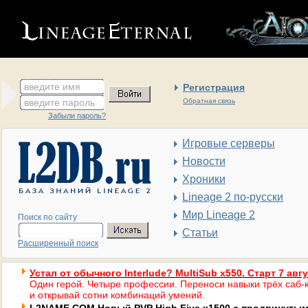
введите имя
Регистрация
введите пароль
Обратная связь
Забыли пароль?
Игровые серверы
Новости
Хроники
Lineage 2 по-русски
Мир Lineage 2
Поиск по сайту
Статьи
Расширенный поиск
Устал от обычного Interlude? MultiSub x550. Старт 7 авг
Один герой. Четыре профессии. Переноси навыки трёх саб-к
и открывай сотни комбинаций умений.