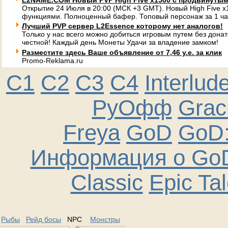
L2NAME.COM Новый PVP High Five x1500 с продвинуты
Открытие 24 Июля в 20:00 (МСК +3 GMT). Новый High Five 
функциями. Полноценный бафер. Топовый персонаж за 1 ча
Лучший PVP сервер L2Essence которому нет аналогов!
Только у нас всего можно добиться игровым путем без донат
честной! Каждый день Монеты Удачи за владение замком!
Разместите здесь Ваше объявление от 7,46 у.е. за клик
Promo-Reklama.ru
C1
C2
C3
C4
Interlud
РуОфф
Graci
Freya
GoD
GoD:
Информация о GoD
Classic
Epic Ta
Рыбы
Рейд босы
NPC
Монстры