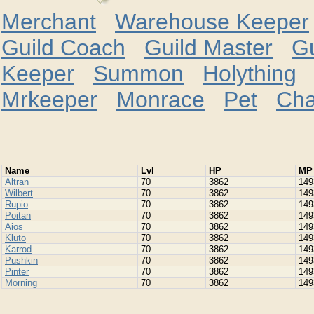
Merchant
Warehouse Keeper
Guild Coach
Guild Master
G
Keeper
Summon
Holything
B
Mrkeeper
Monrace
Pet
Cha
Namе
Lvl
HP
MP
Altran
70
3862
149
Wilbert
70
3862
149
Rupio
70
3862
149
Poitan
70
3862
149
Aios
70
3862
149
Kluto
70
3862
149
Karrod
70
3862
149
Pushkin
70
3862
149
Pinter
70
3862
149
Morning
70
3862
149