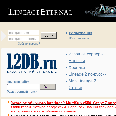
введите имя
Регистрация
введите пароль
Обратная связь
Забыли пароль?
Игровые серверы
Новости
Хроники
Lineage 2 по-русски
Мир Lineage 2
Поиск по сайту
Статьи
Расширенный поиск
Устал от обычного Interlude? MultiSub x550. Старт 7 авг
Один герой. Четыре профессии. Переноси навыки трёх саб-к
и открывай сотни комбинаций умений.