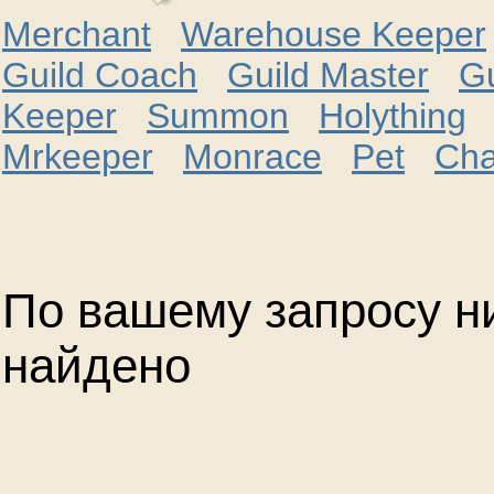
Merchant
Warehouse Keeper
Guild Coach
Guild Master
G
Keeper
Summon
Holything
B
Mrkeeper
Monrace
Pet
Cha
По вашему запросу ни
найдено