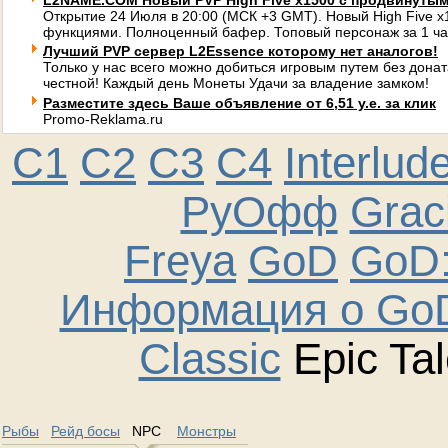
L2NAME.COM Новый PVP High Five x1500 с продвинуты
Открытие 24 Июля в 20:00 (МСК +3 GMT). Новый High Five 
функциями. Полноценный бафер. Топовый персонаж за 1 ча
Лучший PVP сервер L2Essence которому нет аналогов!
Только у нас всего можно добиться игровым путем без донат
честной! Каждый день Монеты Удачи за владение замком!
Разместите здесь Ваше объявление от 6,51 у.е. за клик
Promo-Reklama.ru
C1
C2
C3
C4
Interlud
РуОфф
Graci
Freya
GoD
GoD:
Информация о GoD
Classic
Epic Tal
Рыбы
Рейд босы
NPC
Монстры