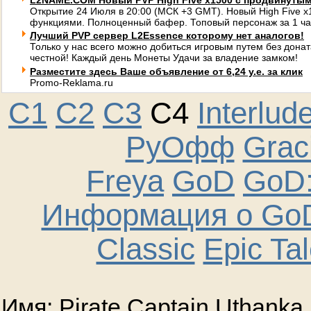
L2NAME.COM Новый PVP High Five x1500 с продвинуты
Открытие 24 Июля в 20:00 (МСК +3 GMT). Новый High Five 
функциями. Полноценный бафер. Топовый персонаж за 1 ча
Лучший PVP сервер L2Essence которому нет аналогов!
Только у нас всего можно добиться игровым путем без донат
честной! Каждый день Монеты Удачи за владение замком!
Разместите здесь Ваше объявление от 6,24 у.е. за клик
Promo-Reklama.ru
C1
C2
C3
C4
Interlud
РуОфф
Graci
Freya
GoD
GoD:
Информация о GoD
Classic
Epic Ta
Имя: Pirate Captain Uthanka