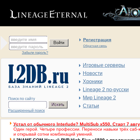
введите имя
Регистрация
введите пароль
Обратная связь
Забыли пароль?
Игровые серверы
Новости
Хроники
Lineage 2 по-русски
Мир Lineage 2
Поиск по сайту
Статьи
Расширенный поиск
Устал от обычного Interlude? MultiSub x550. Старт 7 авг
Один герой. Четыре профессии. Переноси навыки трёх саб-к
и открывай сотни комбинаций умений.