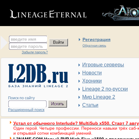
введите имя
Регистрация
введите пароль
Обратная связь
Забыли пароль?
Игровые серверы
Новости
Хроники
Lineage 2 по-русски
Мир Lineage 2
Поиск по сайту
Статьи
Расширенный поиск
Устал от обычного Interlude? MultiSub x550. Старт 7 авг
Один герой. Четыре профессии. Переноси навыки трёх саб-к
и открывай сотни комбинаций умений.