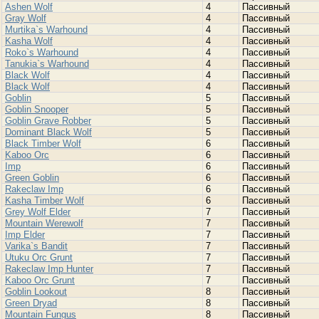
Ashen Wolf
4
Пассивный
Gray Wolf
4
Пассивный
Murtika`s Warhound
4
Пассивный
Kasha Wolf
4
Пассивный
Roko`s Warhound
4
Пассивный
Tanukia`s Warhound
4
Пассивный
Black Wolf
4
Пассивный
Black Wolf
4
Пассивный
Goblin
5
Пассивный
Goblin Snooper
5
Пассивный
Goblin Grave Robber
5
Пассивный
Dominant Black Wolf
5
Пассивный
Black Timber Wolf
6
Пассивный
Kaboo Orc
6
Пассивный
Imp
6
Пассивный
Green Goblin
6
Пассивный
Rakeclaw Imp
6
Пассивный
Kasha Timber Wolf
6
Пассивный
Grey Wolf Elder
7
Пассивный
Mountain Werewolf
7
Пассивный
Imp Elder
7
Пассивный
Varika`s Bandit
7
Пассивный
Utuku Orc Grunt
7
Пассивный
Rakeclaw Imp Hunter
7
Пассивный
Kaboo Orc Grunt
7
Пассивный
Goblin Lookout
8
Пассивный
Green Dryad
8
Пассивный
Mountain Fungus
8
Пассивный