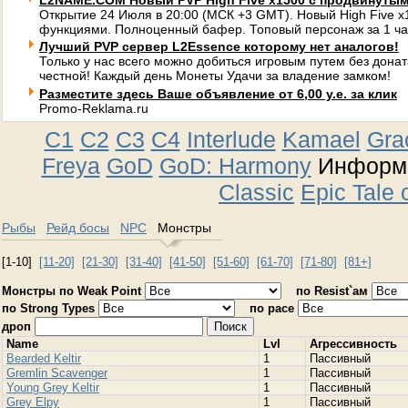
L2NAME.COM Новый PVP High Five x1500 с продвинуты
Открытие 24 Июля в 20:00 (МСК +3 GMT). Новый High Five 
функциями. Полноценный бафер. Топовый персонаж за 1 ча
Лучший PVP сервер L2Essence которому нет аналогов!
Только у нас всего можно добиться игровым путем без донат
честной! Каждый день Монеты Удачи за владение замком!
Разместите здесь Ваше объявление от 6,00 у.е. за клик
Promo-Reklama.ru
C1
C2
C3
C4
Interlude
Kamael
Gra
Freya
GoD
GoD: Harmony
Информа
Classic
Epic Tale 
Рыбы
Рейд босы
NPC
Монстры
[1-10]
[11-20]
[21-30]
[31-40]
[41-50]
[51-60]
[61-70]
[71-80]
[81+]
Монстры по Weak Point
по Resist`ам
по Strong Types
по расе
дроп
Namе
Lvl
Агрессивность
Bearded Keltir
1
Пассивный
Gremlin Scavenger
1
Пассивный
Young Grey Keltir
1
Пассивный
Grey Elpy
1
Пассивный