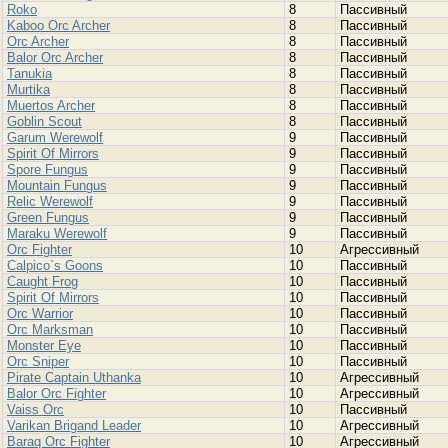
Roko
8
Пассивный
Kaboo Orc Archer
8
Пассивный
Orc Archer
8
Пассивный
Balor Orc Archer
8
Пассивный
Tanukia
8
Пассивный
Murtika
8
Пассивный
Muertos Archer
8
Пассивный
Goblin Scout
8
Пассивный
Garum Werewolf
9
Пассивный
Spirit Of Mirrors
9
Пассивный
Spore Fungus
9
Пассивный
Mountain Fungus
9
Пассивный
Relic Werewolf
9
Пассивный
Green Fungus
9
Пассивный
Maraku Werewolf
9
Пассивный
Orc Fighter
10
Агрессивный
Calpico`s Goons
10
Пассивный
Caught Frog
10
Пассивный
Spirit Of Mirrors
10
Пассивный
Orc Warrior
10
Пассивный
Orc Marksman
10
Пассивный
Monster Eye
10
Пассивный
Orc Sniper
10
Пассивный
Pirate Captain Uthanka
10
Агрессивный
Balor Orc Fighter
10
Агрессивный
Vaiss Orc
10
Пассивный
Varikan Brigand Leader
10
Агрессивный
Baraq Orc Fighter
10
Агрессивный