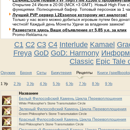
L2NAME.COM Новый PVP High Five x1500 с продвинуты
Открытие 24 Июля в 20:00 (МСК +3 GMT). Новый High Five 
функциями. Полноценный бафер. Топовый персонаж за 1 ча
Лучший PVP сервер L2Essence которому нет аналогов!
Только у нас всего можно добиться игровым путем без донат
честной! Каждый день Монеты Удачи за владение замком!
Разместите здесь Ваше объявление от 5,85 у.е. за клик
Promo-Reklama.ru
C1
C2
C3
C4
Interlude
Kamael
Gra
Freya
GoD
GoD: Harmony
Информа
Classic
Epic Tale 
Оружие
Броня
Сеты
Бижутерия
Рецепты
Книги (spellbooks
1 Ур
2 Ур
3 Ур
4 Ур
5 Ур
6 Ур
7 Ур
8 Ур
9 Ур
Название
Белый Философский Камень Цикла Перевоплощения
White Philosopher's Stone Transmutation Circle
Зеленый Философский Камень Цикла Перевоплощения
Green Philosopher's Stone Transmutation Circle
Красный Философский Камень Цикла Перевоплощения
Red Philosopher's Stone Transmutation Circle
Оранжевый Философский Камень Цикла Перевоплощени