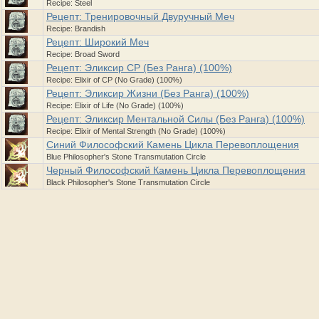
Recipe: Steel
Рецепт: Тренировочный Двуручный Меч
Recipe: Brandish
Рецепт: Широкий Меч
Recipe: Broad Sword
Рецепт: Эликсир CP (Без Ранга) (100%)
Recipe: Elixir of CP (No Grade) (100%)
Рецепт: Эликсир Жизни (Без Ранга) (100%)
Recipe: Elixir of Life (No Grade) (100%)
Рецепт: Эликсир Ментальной Силы (Без Ранга) (100%)
Recipe: Elixir of Mental Strength (No Grade) (100%)
Синий Философский Камень Цикла Перевоплощения
Blue Philosopher's Stone Transmutation Circle
Черный Философский Камень Цикла Перевоплощения
Black Philosopher's Stone Transmutation Circle