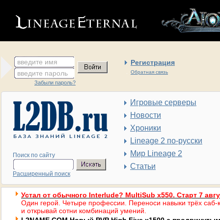
введите имя
Регистрация
введите пароль
Обратная связь
Забыли пароль?
Игровые серверы
Новости
Хроники
Lineage 2 по-русски
Мир Lineage 2
Поиск по сайту
Статьи
Расширенный поиск
Устал от обычного Interlude? MultiSub x550. Старт 7 авг
Один герой. Четыре профессии. Переноси навыки трёх саб-к
и открывай сотни комбинаций умений.